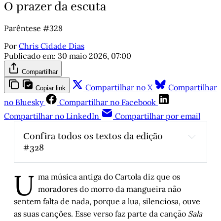
O prazer da escuta
Parêntese #328
Por
Chris Cidade Dias
Publicado em:
30 maio 2026, 07:00
Compartilhar
Compartilhar no X
Compartilhar
Copiar link
no Bluesky
Compartilhar no Facebook
Compartilhar no LinkedIn
Compartilhar por email
Confira todos os textos da edição 
#328
A invenção do futebol
, por Sergio Faraco
U
Nenhum futebol é neutro: o dia em que 
ma música antiga do Cartola diz que os
Maradona venceu a Inglaterra
, 
por Marcelo 
moradores do morro da mangueira não
Argenta Câmara
sentem falta de nada, porque a lua, silenciosa, ouve
A vida cotidiana nas Reduções
, por Artur 
as suas canções. Esse verso faz parte da canção
Sala