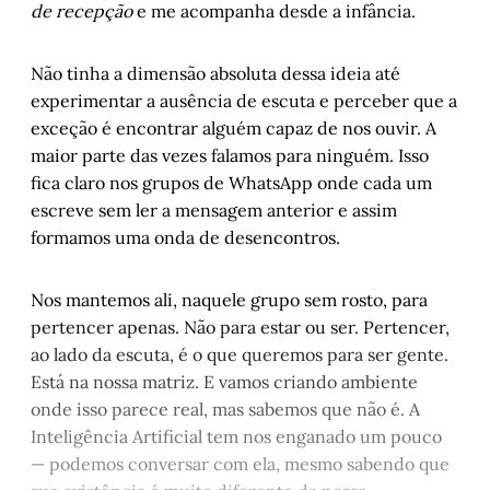
Barcelos
de recepção
e me acompanha desde a infância.
Muito antes de Trump: a trama milenar 
entre Armênia e Irã - Parte 2
, por Daniel 
Não tinha a dimensão absoluta dessa ideia até
Scandolara
experimentar a ausência de escuta e perceber que a
O rock gaúcho - parte IX
, por Arthur de 
exceção é encontrar alguém capaz de nos ouvir. A
Faria
maior parte das vezes falamos para ninguém. Isso
Você demitiria um amigo?
, por Rafael L. 
fica claro nos grupos de WhatsApp onde cada um
Kasper
escreve sem ler a mensagem anterior e assim
O prazer da escuta
, por Chris Cidade Dias
formamos uma onda de desencontros.
Cordel do Corte Raso - Capítulo 7
, por 
Gonçalo Ferraz
Nos mantemos ali, naquele grupo sem rosto, para
Entre o mundo e eu - Capítulo VIII
, 
por 
pertencer apenas. Não para estar ou ser. Pertencer,
Marlon Pires Ramos
ao lado da escuta, é o que queremos para ser gente.
Um Noé de muitos nomes
, por Luís Augusto 
Está na nossa matriz. E vamos criando ambiente
Fischer
onde isso parece real, mas sabemos que não é. A
Inteligência Artificial tem nos enganado um pouco
— podemos conversar com ela, mesmo sabendo que