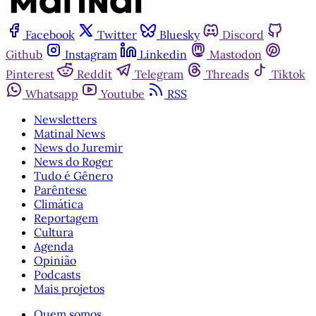
Facebook
Twitter
Bluesky
Discord
Github
Instagram
Linkedin
Mastodon
Pinterest
Reddit
Telegram
Threads
Tiktok
Whatsapp
Youtube
RSS
Newsletters
Matinal News
News do Juremir
News do Roger
Tudo é Gênero
Parêntese
Climática
Reportagem
Cultura
Agenda
Opinião
Podcasts
Mais projetos
Quem somos