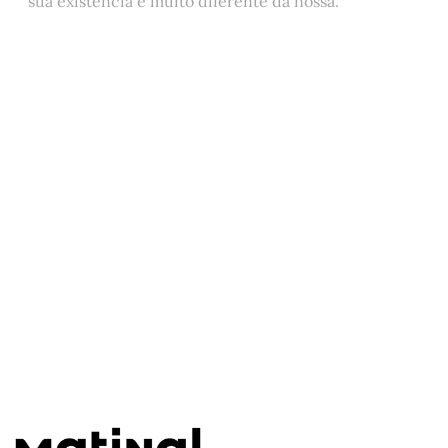
sua existência é muito diferente da nossa.
Este post está disponível
apenas para quem apoia a
Matinal
Assine agora
Já tem uma conta?
Entrar