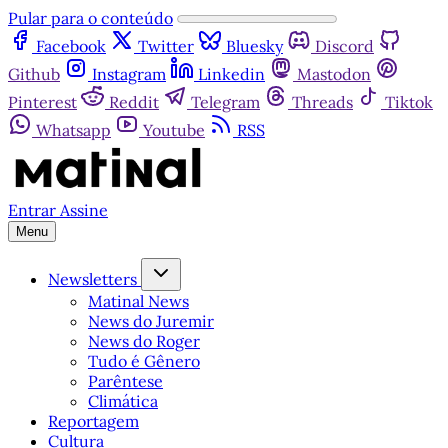
Pular para o conteúdo
Facebook
Twitter
Bluesky
Discord
Github
Instagram
Linkedin
Mastodon
Pinterest
Reddit
Telegram
Threads
Tiktok
Whatsapp
Youtube
RSS
Entrar
Assine
Menu
Newsletters
Matinal News
News do Juremir
News do Roger
Tudo é Gênero
Parêntese
Climática
Reportagem
Cultura