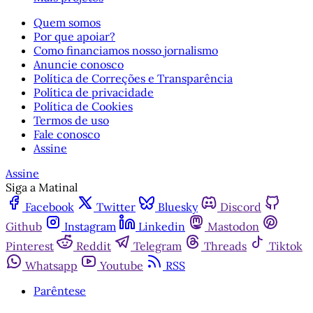
Quem somos
Por que apoiar?
Como financiamos nosso jornalismo
Anuncie conosco
Política de Correções e Transparência
Política de privacidade
Política de Cookies
Termos de uso
Fale conosco
Assine
Assine
Siga a Matinal
Facebook
Twitter
Bluesky
Discord
Github
Instagram
Linkedin
Mastodon
Pinterest
Reddit
Telegram
Threads
Tiktok
Whatsapp
Youtube
RSS
Parêntese