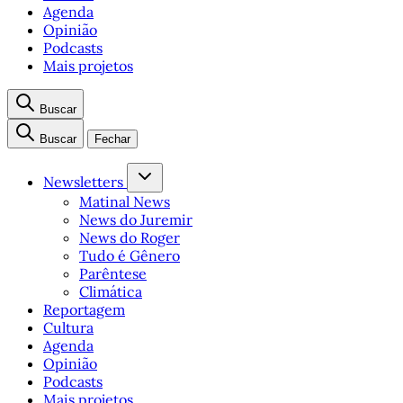
Agenda
Opinião
Podcasts
Mais projetos
Buscar
Buscar
Fechar
Newsletters
Matinal News
News do Juremir
News do Roger
Tudo é Gênero
Parêntese
Climática
Reportagem
Cultura
Agenda
Opinião
Podcasts
Mais projetos