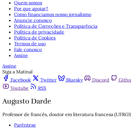
Quem somos
Por que apoiar?
Como financiamos nosso jornalismo
Anuncie conosco
Política de Correções e Transparência
Política de privacidade
Política de Cookies
Termos de uso
Fale conosco
Assine
Assine
Siga a Matinal
Facebook
Twitter
Bluesky
Discord
Gith
Youtube
RSS
Augusto Darde
Professor de francês, doutor em literatura francesa (UFRGS)
Parêntese