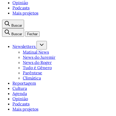
Opinião
Podcasts
Mais projetos
Buscar
Buscar
Fechar
Newsletters
Matinal News
News do Juremir
News do Roger
Tudo é Gênero
Parêntese
Climática
Reportagem
Cultura
Agenda
Opinião
Podcasts
Mais projetos