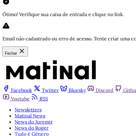
Ótimo! Verifique sua caixa de entrada e clique no link.
Email não cadastrado ou erro de acesso. Tente criar uma co
Fechar
Facebook
Twitter
Bluesky
Discord
Gith
Youtube
RSS
Newsletters
Matinal News
News do Juremir
News do Roger
Tudo é Gênero