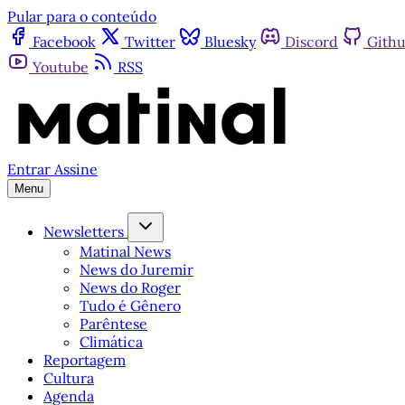
Pular para o conteúdo
Facebook
Twitter
Bluesky
Discord
Gith
Youtube
RSS
Entrar
Assine
Menu
Newsletters
Matinal News
News do Juremir
News do Roger
Tudo é Gênero
Parêntese
Climática
Reportagem
Cultura
Agenda