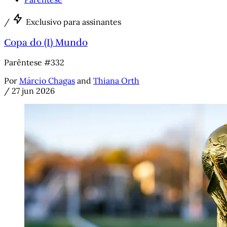
/
Exclusivo para assinantes
Copa do (I) Mundo
Parêntese #332
Por
Márcio Chagas
and
Thiana Orth
/
27 jun 2026