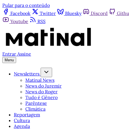
Pular para o conteúdo
Facebook
Twitter
Bluesky
Discord
Gith
Youtube
RSS
Entrar
Assine
Menu
Newsletters
Matinal News
News do Juremir
News do Roger
Tudo é Gênero
Parêntese
Climática
Reportagem
Cultura
Agenda