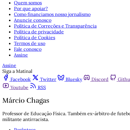
Quem somos
Por que apoiar?
Como financiamos nosso jornalismo
Anuncie conosco
Política de Correções e Transparência
Política de privacidade
Política de Cookies
Termos de uso
Fale conosco
Assine
Assine
Siga a Matinal
Facebook
Twitter
Bluesky
Discord
Gith
Youtube
RSS
Márcio Chagas
Professor de Educação Física. Também ex-árbitro de futeb
militante antirracista.
Parêntese