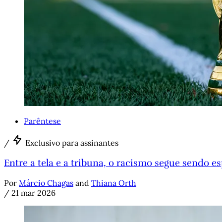
Parêntese
/
Exclusivo para assinantes
Entre a tela e a tribuna, o racismo segue sendo e
Por
Márcio Chagas
and
Thiana Orth
/
21 mar 2026