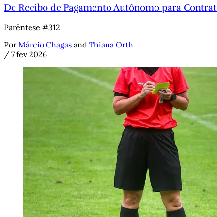
De Recibo de Pagamento Autônomo para Contra
Parêntese #312
Por
Márcio Chagas
and
Thiana Orth
/
7 fev 2026