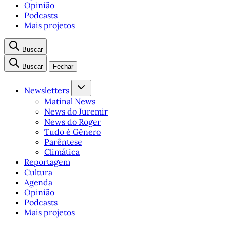
Opinião
Podcasts
Mais projetos
Buscar
Buscar
Fechar
Newsletters
Matinal News
News do Juremir
News do Roger
Tudo é Gênero
Parêntese
Climática
Reportagem
Cultura
Agenda
Opinião
Podcasts
Mais projetos