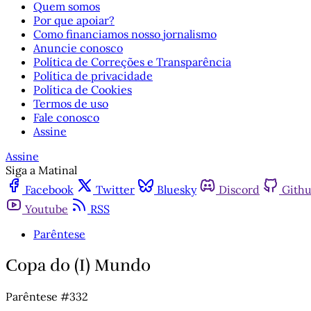
Quem somos
Por que apoiar?
Como financiamos nosso jornalismo
Anuncie conosco
Política de Correções e Transparência
Política de privacidade
Política de Cookies
Termos de uso
Fale conosco
Assine
Assine
Siga a Matinal
Facebook
Twitter
Bluesky
Discord
Gith
Youtube
RSS
Parêntese
Copa do (I) Mundo
Parêntese #332