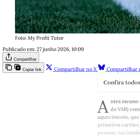
Foto: My Profit Tutor
Publicado em:
27 junho 2026, 10:09
Compartilhar
Compartilhar no X
Compartilhar 
Copiar link
Confira todos
O objetivo 
A
amigos teu
ntes mesmo d
As criança
do VAR) como
Campeonat
aquecimento, que 
Copa do (
primeiros cartões 
pessoas, nacional
Nesta Copa