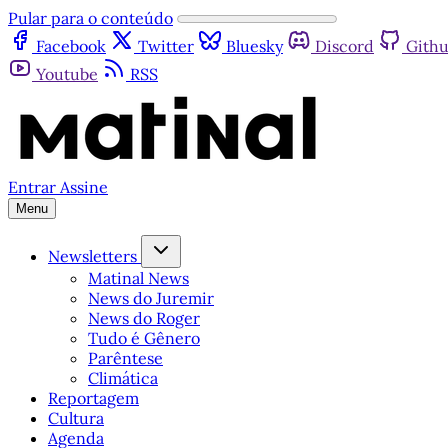
Pular para o conteúdo
Facebook
Twitter
Bluesky
Discord
Gith
Youtube
RSS
Entrar
Assine
Menu
Newsletters
Matinal News
News do Juremir
News do Roger
Tudo é Gênero
Parêntese
Climática
Reportagem
Cultura
Agenda