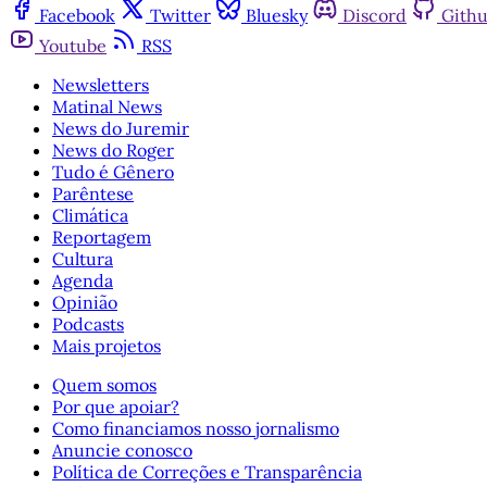
Facebook
Twitter
Bluesky
Discord
Gith
Youtube
RSS
Newsletters
Matinal News
News do Juremir
News do Roger
Tudo é Gênero
Parêntese
Climática
Reportagem
Cultura
Agenda
Opinião
Podcasts
Mais projetos
Quem somos
Por que apoiar?
Como financiamos nosso jornalismo
Anuncie conosco
Política de Correções e Transparência