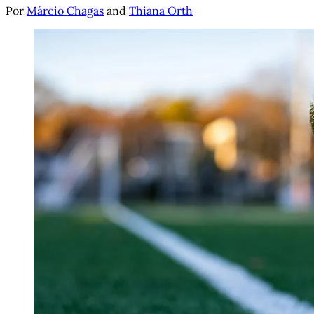
Por
Márcio Chagas
and
Thiana Orth