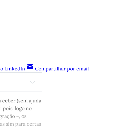
no LinkedIn
Compartilhar por email
u com colegas, 
o Riccordi 
erceber (sem ajuda
 num 
, pois, logo no
iro
gração –, os
as sim para certas