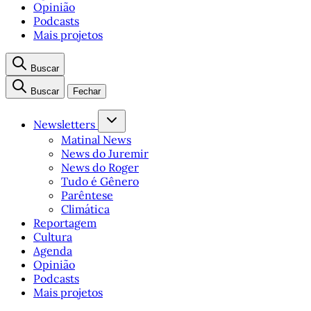
Opinião
Podcasts
Mais projetos
Buscar
Buscar
Fechar
Newsletters
Matinal News
News do Juremir
News do Roger
Tudo é Gênero
Parêntese
Climática
Reportagem
Cultura
Agenda
Opinião
Podcasts
Mais projetos