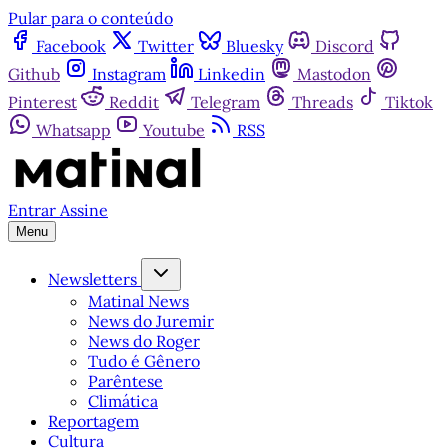
Pular para o conteúdo
Facebook
Twitter
Bluesky
Discord
Github
Instagram
Linkedin
Mastodon
Pinterest
Reddit
Telegram
Threads
Tiktok
Whatsapp
Youtube
RSS
Entrar
Assine
Menu
Newsletters
Matinal News
News do Juremir
News do Roger
Tudo é Gênero
Parêntese
Climática
Reportagem
Cultura