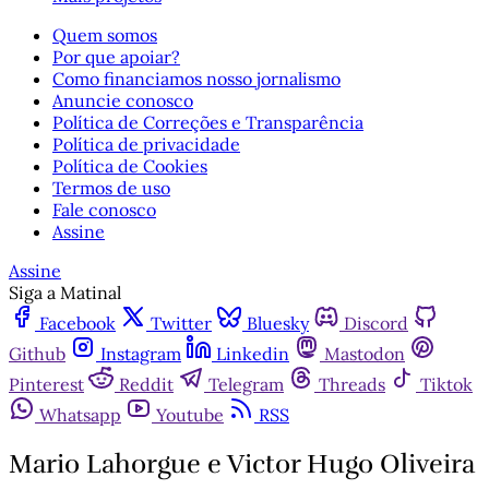
Quem somos
Por que apoiar?
Como financiamos nosso jornalismo
Anuncie conosco
Política de Correções e Transparência
Política de privacidade
Política de Cookies
Termos de uso
Fale conosco
Assine
Assine
Siga a Matinal
Facebook
Twitter
Bluesky
Discord
Github
Instagram
Linkedin
Mastodon
Pinterest
Reddit
Telegram
Threads
Tiktok
Whatsapp
Youtube
RSS
Mario Lahorgue e Victor Hugo Oliveira