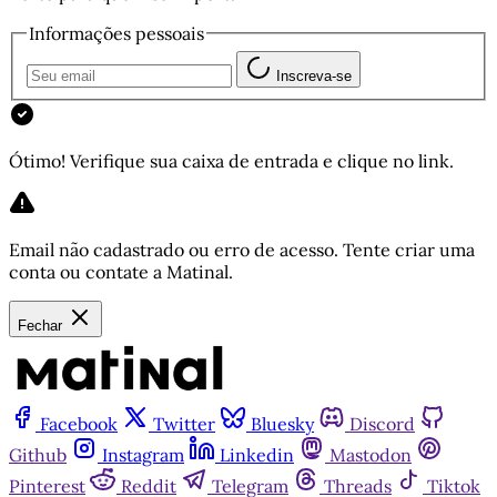
Informações pessoais
Inscreva-se
Ótimo! Verifique sua caixa de entrada e clique no link.
Email não cadastrado ou erro de acesso. Tente criar uma
conta ou contate a Matinal.
Fechar
Facebook
Twitter
Bluesky
Discord
Github
Instagram
Linkedin
Mastodon
Pinterest
Reddit
Telegram
Threads
Tiktok