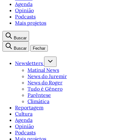
Agenda
Opinião
Podcasts
Mais projetos
Buscar
Buscar
Fechar
Newsletters
Matinal News
News do Juremir
News do Roger
Tudo é Gênero
Parêntese
Climática
Reportagem
Cultura
Agenda
Opinião
Podcasts
Mais projetos