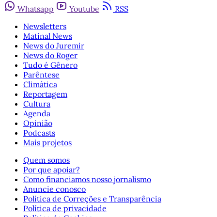
Whatsapp
Youtube
RSS
Newsletters
Matinal News
News do Juremir
News do Roger
Tudo é Gênero
Parêntese
Climática
Reportagem
Cultura
Agenda
Opinião
Podcasts
Mais projetos
Quem somos
Por que apoiar?
Como financiamos nosso jornalismo
Anuncie conosco
Política de Correções e Transparência
Política de privacidade