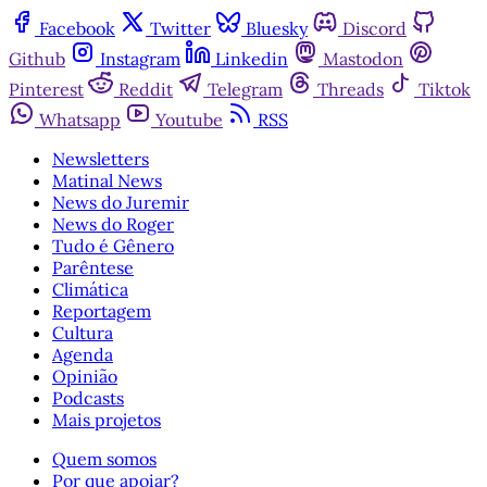
Facebook
Twitter
Bluesky
Discord
Github
Instagram
Linkedin
Mastodon
Pinterest
Reddit
Telegram
Threads
Tiktok
Whatsapp
Youtube
RSS
Newsletters
Matinal News
News do Juremir
News do Roger
Tudo é Gênero
Parêntese
Climática
Reportagem
Cultura
Agenda
Opinião
Podcasts
Mais projetos
Quem somos
Por que apoiar?