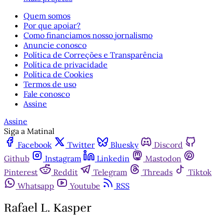
Quem somos
Por que apoiar?
Como financiamos nosso jornalismo
Anuncie conosco
Política de Correções e Transparência
Política de privacidade
Política de Cookies
Termos de uso
Fale conosco
Assine
Assine
Siga a Matinal
Facebook
Twitter
Bluesky
Discord
Github
Instagram
Linkedin
Mastodon
Pinterest
Reddit
Telegram
Threads
Tiktok
Whatsapp
Youtube
RSS
Rafael L. Kasper