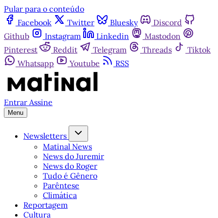
Pular para o conteúdo
Facebook
Twitter
Bluesky
Discord
Github
Instagram
Linkedin
Mastodon
Pinterest
Reddit
Telegram
Threads
Tiktok
Whatsapp
Youtube
RSS
Entrar
Assine
Menu
Newsletters
Matinal News
News do Juremir
News do Roger
Tudo é Gênero
Parêntese
Climática
Reportagem
Cultura