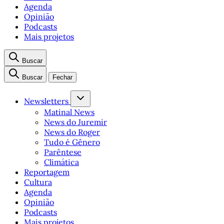
Agenda
Opinião
Podcasts
Mais projetos
Buscar
Buscar
Fechar
Newsletters
Matinal News
News do Juremir
News do Roger
Tudo é Gênero
Parêntese
Climática
Reportagem
Cultura
Agenda
Opinião
Podcasts
Mais projetos