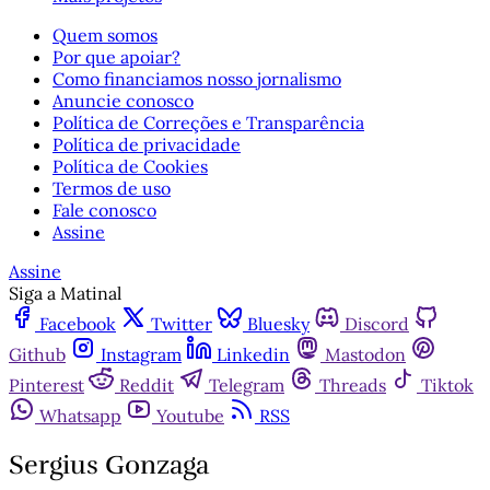
Quem somos
Por que apoiar?
Como financiamos nosso jornalismo
Anuncie conosco
Política de Correções e Transparência
Política de privacidade
Política de Cookies
Termos de uso
Fale conosco
Assine
Assine
Siga a Matinal
Facebook
Twitter
Bluesky
Discord
Github
Instagram
Linkedin
Mastodon
Pinterest
Reddit
Telegram
Threads
Tiktok
Whatsapp
Youtube
RSS
Sergius Gonzaga