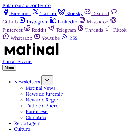
Pular para o conteúdo
Facebook
Twitter
Bluesky
Discord
Github
Instagram
Linkedin
Mastodon
Pinterest
Reddit
Telegram
Threads
Tiktok
Whatsapp
Youtube
RSS
Entrar
Assine
Menu
Newsletters
Matinal News
News do Juremir
News do Roger
Tudo é Gênero
Parêntese
Climática
Reportagem
Cultura