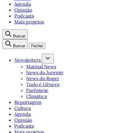
Agenda
Opinião
Podcasts
Mais projetos
Buscar
Buscar
Fechar
Newsletters
Matinal News
News do Juremir
News do Roger
Tudo é Gênero
Parêntese
Climática
Reportagem
Cultura
Agenda
Opinião
Podcasts
Mais projetos