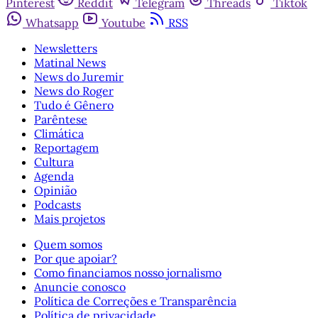
Pinterest
Reddit
Telegram
Threads
Tiktok
Whatsapp
Youtube
RSS
Newsletters
Matinal News
News do Juremir
News do Roger
Tudo é Gênero
Parêntese
Climática
Reportagem
Cultura
Agenda
Opinião
Podcasts
Mais projetos
Quem somos
Por que apoiar?
Como financiamos nosso jornalismo
Anuncie conosco
Política de Correções e Transparência
Política de privacidade