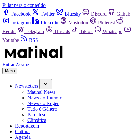
Pular para o conteúdo
Facebook
Twitter
Bluesky
Discord
Github
Instagram
Linkedin
Mastodon
Pinterest
Reddit
Telegram
Threads
Tiktok
Whatsapp
Youtube
RSS
Entrar
Assine
Menu
Newsletters
Matinal News
News do Juremir
News do Roger
Tudo é Gênero
Parêntese
Climática
Reportagem
Cultura
Agenda