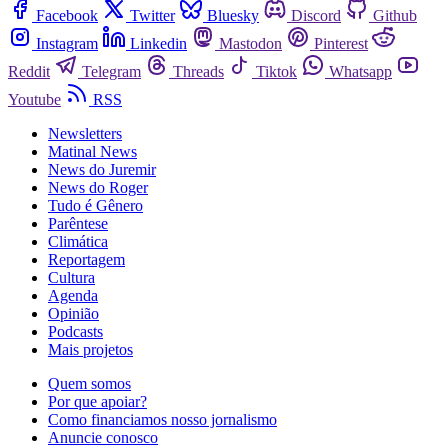
Facebook
Twitter
Bluesky
Discord
Github
Instagram
Linkedin
Mastodon
Pinterest
Reddit
Telegram
Threads
Tiktok
Whatsapp
Youtube
RSS
Newsletters
Matinal News
News do Juremir
News do Roger
Tudo é Gênero
Parêntese
Climática
Reportagem
Cultura
Agenda
Opinião
Podcasts
Mais projetos
Quem somos
Por que apoiar?
Como financiamos nosso jornalismo
Anuncie conosco