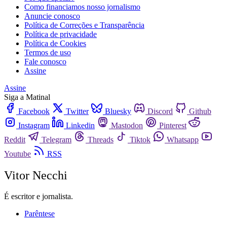
Como financiamos nosso jornalismo
Anuncie conosco
Política de Correções e Transparência
Política de privacidade
Política de Cookies
Termos de uso
Fale conosco
Assine
Assine
Siga a Matinal
Facebook
Twitter
Bluesky
Discord
Github
Instagram
Linkedin
Mastodon
Pinterest
Reddit
Telegram
Threads
Tiktok
Whatsapp
Youtube
RSS
Vitor Necchi
É escritor e jornalista.
Parêntese