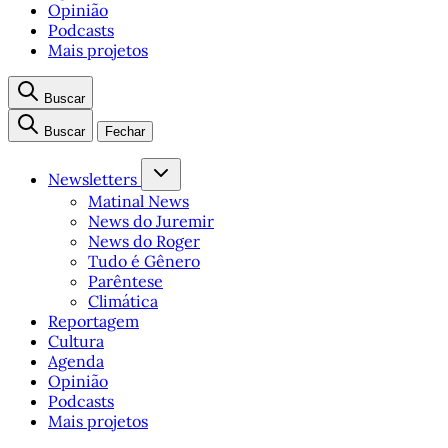
Opinião
Podcasts
Mais projetos
Buscar
Buscar
Fechar
Newsletters
Matinal News
News do Juremir
News do Roger
Tudo é Gênero
Parêntese
Climática
Reportagem
Cultura
Agenda
Opinião
Podcasts
Mais projetos