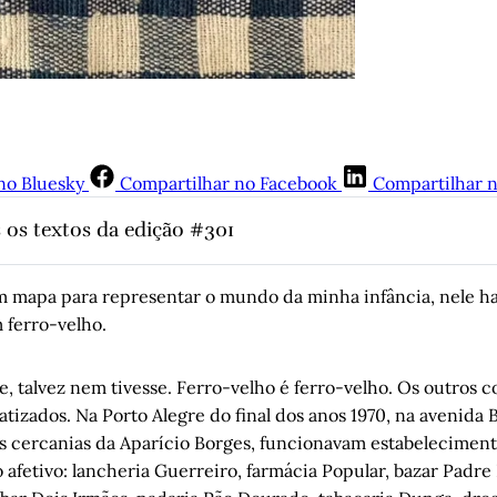
no Bluesky
Compartilhar no Facebook
Compartilhar 
 os textos da edição #301
guerra do sono: Capítulo I – Caxambu
, por Cristiano Fretta
um mapa para representar o mundo da minha infância, nele h
 um enredo
, por Luís Augusto Fischer
 ferro-velho.
 morte estranha
, por Álvaro Magalhães
, talvez nem tivesse. Ferro-velho é ferro-velho. Os outros 
da esquina
, por Luís Augusto Fischer
tizados. Na Porto Alegre do final dos anos 1970, na avenida 
nós, a necrofilia da arte e “todo tempo passado foi melhor”
, por
 as cercanias da Aparício Borges, funcionavam estabelecimen
Faria
 afetivo: lancheria Guerreiro, farmácia Popular, bazar Padre
otography
, por Humberto Cavalcanti