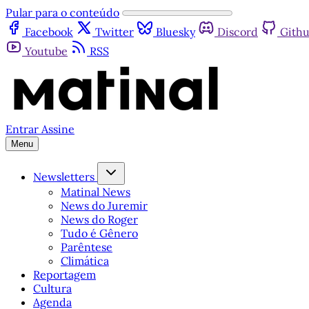
Pular para o conteúdo
Facebook
Twitter
Bluesky
Discord
Gith
Youtube
RSS
Entrar
Assine
Menu
Newsletters
Matinal News
News do Juremir
News do Roger
Tudo é Gênero
Parêntese
Climática
Reportagem
Cultura
Agenda