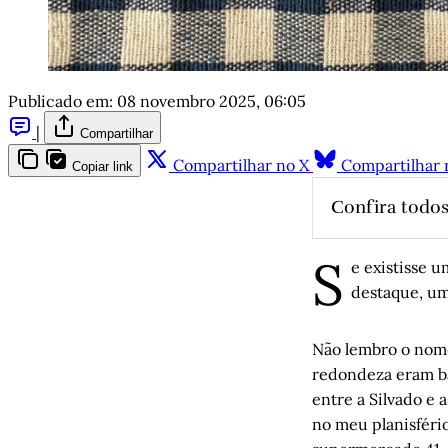
Publicado em:
08 novembro 2025, 06:05
|
Compartilhar
Compartilhar no X
Compartilhar 
Copiar link
Confira todos
S
Diário da 
e existisse 
A força de
destaque, um
Vida bela,
Não lembro o nome
O garotão 
redondeza eram ba
Sobre Lô, 
entre a Silvado e
Arthur de 
no meu planisfério
Candid Ph