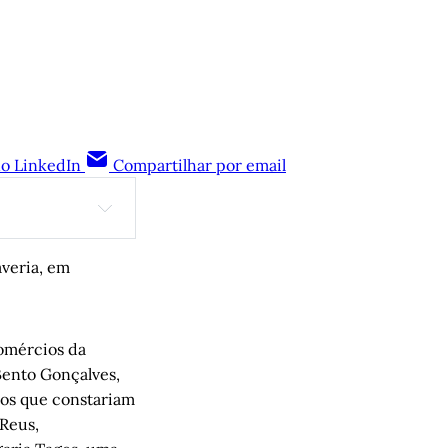
no LinkedIn
Compartilhar por email
averia, em
comércios da
Bento Gonçalves,
 Arthur de Faria
, 
tos que constariam
 Reus,