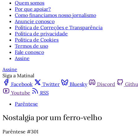
Quem somos
Por que apoiar?
Como financiamos nosso jornalismo
Anuncie conosco
Política de Correções e Transparência
Política de privacidade
Política de Cookies
Termos de uso
Fale conosco
Assine
Assine
Siga a Matinal
Facebook
Twitter
Bluesky
Discord
Gith
Youtube
RSS
Parêntese
Nostalgia por um ferro-velho
Parêntese #301