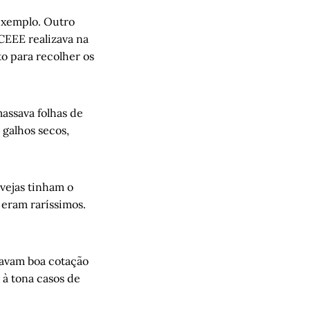
exemplo. Outro
CEEE realizava na
to para recolher os
assava folhas de
 galhos secos,
vejas tinham o
 eram raríssimos.
çavam boa cotação
 à tona casos de