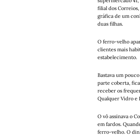
supermercado 41, 
Nostalgia 
filial dos Correio
Em defesa 
gráfica de um con
Os espaços
duas filhas.
Mara Alve
Monteiro L
O ferro-velho apar
Duas ou ma
clientes mais habi
estabelecimento.
Porto Aleg
Arnoldo D
Bastava um pouco 
parte coberta, fi
receber os freque
Qualquer Vidro e 
O vô assinava o C
em fardos. Quando
ferro-velho. O di