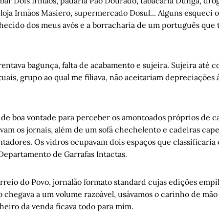
bar Dois Irmãos, padaria Pão Dourado, tabacaria Dunga, dro
por um ferro-velho
, por Vitor Necchi
s, loja Irmãos Masiero, supermercado Dosul... Alguns esqueci
da soberania audiovisual brasileira
, por Luiz Alberto Cassol
hecido dos meus avós e a borracharia de um português que 
 de aprendizagem como lugares de construção do ser
, por Gust
s
obato era racista?
, por Juremir Machado da Silva
entava bagunça, falta de acabamento e sujeira. Sujeira até 
is coisas que eu sei sobre o Raduan Nassar
, por Helena Terra
tuais, grupo ao qual me filiava, não aceitariam depreciações
re, 1892-93: Bombardeio da Canhoneira Marajó e tiroteio no Ca
oberstein
de boa vontade para perceber os amontoados próprios de ca
cavam os jornais, além de um sofá chechelento e cadeiras ca
ntadores. Os vidros ocupavam dois espaços que classificaria
Departamento de Garrafas Intactas.
orreio do Povo, jornalão formato standard cujas edições empi
 chegava a um volume razoável, usávamos o carinho de mão p
nheiro da venda ficava todo para mim.