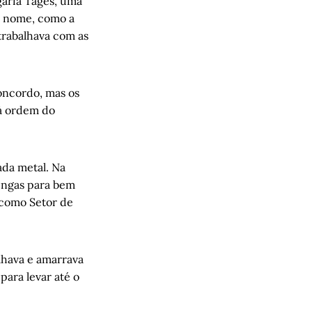
garia Tages, uma
 o nome, como a
trabalhava com as
avo Borba e Isa 
concordo, mas os
 à ordem do
fé América
, por 
da metal. Na
pengas para bem
 como Setor de
lhava e amarrava
ara levar até o