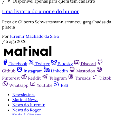
/
Disponível apenas para quem tem cadastro
Uma livraria do amor e do humor
Peça de Gilberto Schwartsmann arrancou gargalhadas da
plateia
Por
Juremir Machado da Silva
/
5 ago 2026
Facebook
Twitter
Bluesky
Discord
Github
Instagram
Linkedin
Mastodon
Pinterest
Reddit
Telegram
Threads
Tiktok
Whatsapp
Youtube
RSS
Newsletters
Matinal News
News do Juremir
News do Roger