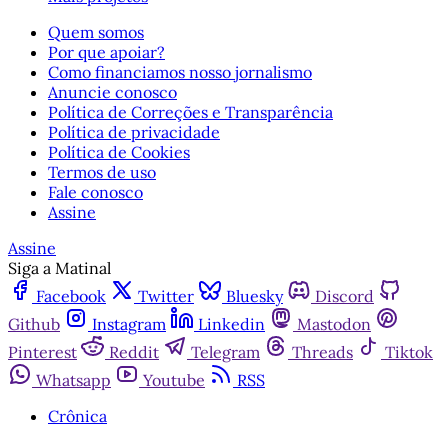
Quem somos
Por que apoiar?
Como financiamos nosso jornalismo
Anuncie conosco
Política de Correções e Transparência
Política de privacidade
Política de Cookies
Termos de uso
Fale conosco
Assine
Assine
Siga a Matinal
Facebook
Twitter
Bluesky
Discord
Github
Instagram
Linkedin
Mastodon
Pinterest
Reddit
Telegram
Threads
Tiktok
Whatsapp
Youtube
RSS
Crônica