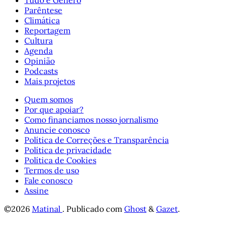
Tudo é Gênero
Parêntese
Climática
Reportagem
Cultura
Agenda
Opinião
Podcasts
Mais projetos
Quem somos
Por que apoiar?
Como financiamos nosso jornalismo
Anuncie conosco
Política de Correções e Transparência
Política de privacidade
Política de Cookies
Termos de uso
Fale conosco
Assine
©2026
Matinal
.
Publicado com
Ghost
&
Gazet
.