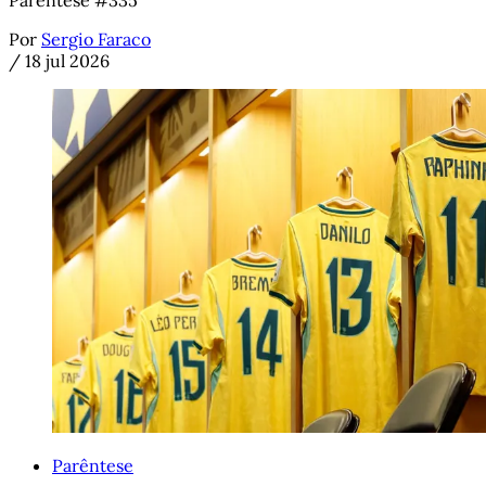
Parêntese #335
Por
Sergio Faraco
/
18 jul 2026
Parêntese