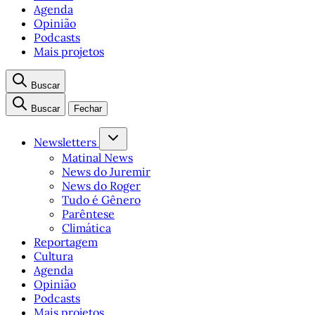
Agenda
Opinião
Podcasts
Mais projetos
Buscar
Buscar
Fechar
Newsletters
Matinal News
News do Juremir
News do Roger
Tudo é Gênero
Parêntese
Climática
Reportagem
Cultura
Agenda
Opinião
Podcasts
Mais projetos