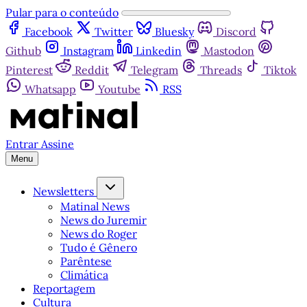
Pular para o conteúdo
Facebook
Twitter
Bluesky
Discord
Github
Instagram
Linkedin
Mastodon
Pinterest
Reddit
Telegram
Threads
Tiktok
Whatsapp
Youtube
RSS
Entrar
Assine
Menu
Newsletters
Matinal News
News do Juremir
News do Roger
Tudo é Gênero
Parêntese
Climática
Reportagem
Cultura