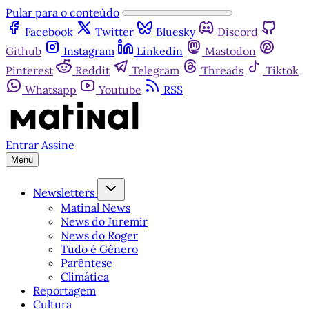
Pular para o conteúdo
Facebook
Twitter
Bluesky
Discord
Github
Instagram
Linkedin
Mastodon
Pinterest
Reddit
Telegram
Threads
Tiktok
Whatsapp
Youtube
RSS
Entrar
Assine
Menu
Newsletters
Matinal News
News do Juremir
News do Roger
Tudo é Gênero
Parêntese
Climática
Reportagem
Cultura