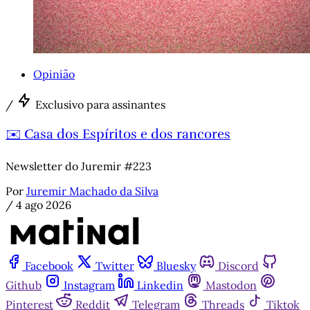
Opinião
/
Exclusivo para assinantes
✉️ Casa dos Espíritos e dos rancores
Newsletter do Juremir #223
Por
Juremir Machado da Silva
/
4 ago 2026
Facebook
Twitter
Bluesky
Discord
Github
Instagram
Linkedin
Mastodon
Pinterest
Reddit
Telegram
Threads
Tiktok