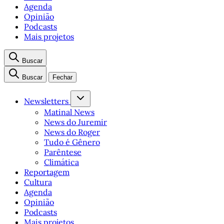
Agenda
Opinião
Podcasts
Mais projetos
Buscar
Buscar
Fechar
Newsletters
Matinal News
News do Juremir
News do Roger
Tudo é Gênero
Parêntese
Climática
Reportagem
Cultura
Agenda
Opinião
Podcasts
Mais projetos