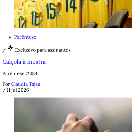
Parêntese
/
Exclusivo para assinantes
Calçola à mostra
Parêntese #334
Por
Claudia Tajes
/
11 jul 2026