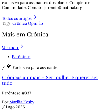
exclusiva para assinantes dos planos Completo e
Comunidade. Contato: juremir@matinal.org
Todos os artigos
Tags:
Crônica
Opinião
Mais em Crônica
Ver tudo
Parêntese
/
Exclusivo para assinantes
Crônicas animais – Ser mulher é querer ser
tudo
Parêntese #337
Por
Marília Kosby
/
1 ago 2026