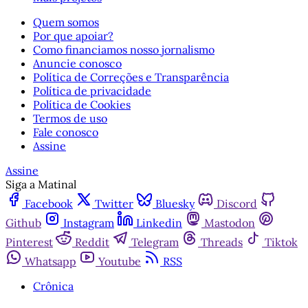
Quem somos
Por que apoiar?
Como financiamos nosso jornalismo
Anuncie conosco
Política de Correções e Transparência
Política de privacidade
Política de Cookies
Termos de uso
Fale conosco
Assine
Assine
Siga a Matinal
Facebook
Twitter
Bluesky
Discord
Github
Instagram
Linkedin
Mastodon
Pinterest
Reddit
Telegram
Threads
Tiktok
Whatsapp
Youtube
RSS
Crônica