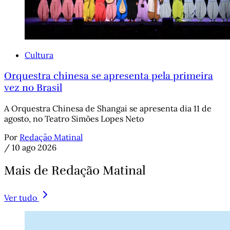
Cultura
Orquestra chinesa se apresenta pela primeira
vez no Brasil
A Orquestra Chinesa de Shangai se apresenta dia 11 de
agosto, no Teatro Simões Lopes Neto
Por
Redação Matinal
/
10 ago 2026
Mais de Redação Matinal
Ver tudo