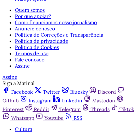
Quem somos
Por que apoiar?
Como financiamos nosso jornalismo
Anuncie conosco
Política de Correções e Transparência
Política de privacidade
Política de Cookies
Termos de uso
Fale conosco
Assine
Assine
Siga a Matinal
Facebook
Twitter
Bluesky
Discord
Github
Instagram
Linkedin
Mastodon
Pinterest
Reddit
Telegram
Threads
Tiktok
Whatsapp
Youtube
RSS
Cultura