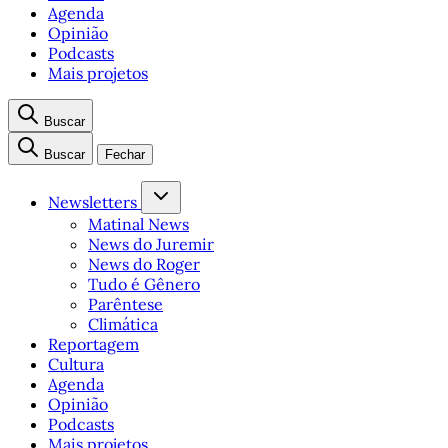
Agenda
Opinião
Podcasts
Mais projetos
Buscar
Buscar
Fechar
Newsletters
Matinal News
News do Juremir
News do Roger
Tudo é Gênero
Parêntese
Climática
Reportagem
Cultura
Agenda
Opinião
Podcasts
Mais projetos