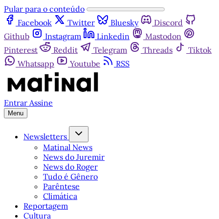
Pular para o conteúdo
Facebook
Twitter
Bluesky
Discord
Github
Instagram
Linkedin
Mastodon
Pinterest
Reddit
Telegram
Threads
Tiktok
Whatsapp
Youtube
RSS
Entrar
Assine
Menu
Newsletters
Matinal News
News do Juremir
News do Roger
Tudo é Gênero
Parêntese
Climática
Reportagem
Cultura