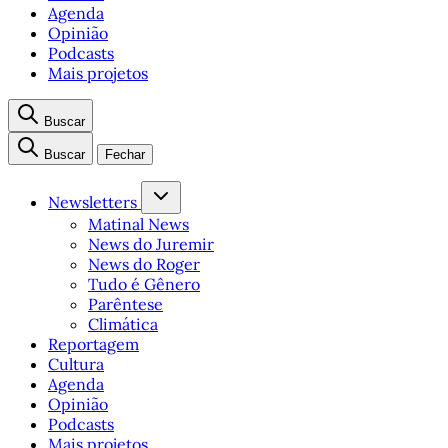
Agenda
Opinião
Podcasts
Mais projetos
Buscar
Buscar
Fechar
Newsletters
Matinal News
News do Juremir
News do Roger
Tudo é Gênero
Parêntese
Climática
Reportagem
Cultura
Agenda
Opinião
Podcasts
Mais projetos