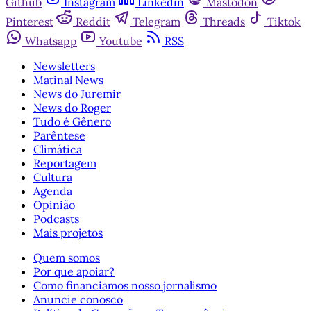
Github
Instagram
Linkedin
Mastodon
Pinterest
Reddit
Telegram
Threads
Tiktok
Whatsapp
Youtube
RSS
Newsletters
Matinal News
News do Juremir
News do Roger
Tudo é Gênero
Parêntese
Climática
Reportagem
Cultura
Agenda
Opinião
Podcasts
Mais projetos
Quem somos
Por que apoiar?
Como financiamos nosso jornalismo
Anuncie conosco