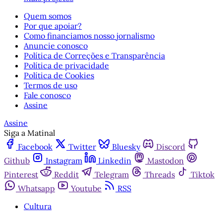
Quem somos
Por que apoiar?
Como financiamos nosso jornalismo
Anuncie conosco
Política de Correções e Transparência
Política de privacidade
Política de Cookies
Termos de uso
Fale conosco
Assine
Assine
Siga a Matinal
Facebook
Twitter
Bluesky
Discord
Github
Instagram
Linkedin
Mastodon
Pinterest
Reddit
Telegram
Threads
Tiktok
Whatsapp
Youtube
RSS
Cultura