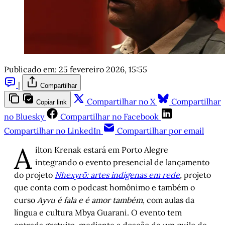
Publicado em:
25 fevereiro 2026, 15:55
|
Compartilhar
Compartilhar no X
Compartilhar
Copiar link
no Bluesky
Compartilhar no Facebook
Compartilhar no LinkedIn
Compartilhar por email
A
ilton Krenak estará em Porto Alegre
integrando o evento presencial de lançamento
do projeto
Nhexyrõ: artes indígenas em rede
,
projeto
que conta com o podcast homônimo e também o
curso
Ayvu é fala e é amor também
, com aulas da
língua e cultura Mbya Guarani. O evento tem