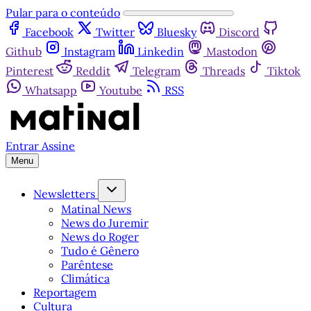
Pular para o conteúdo
Facebook
Twitter
Bluesky
Discord
Github
Instagram
Linkedin
Mastodon
Pinterest
Reddit
Telegram
Threads
Tiktok
Whatsapp
Youtube
RSS
Entrar
Assine
Menu
Newsletters
Matinal News
News do Juremir
News do Roger
Tudo é Gênero
Parêntese
Climática
Reportagem
Cultura