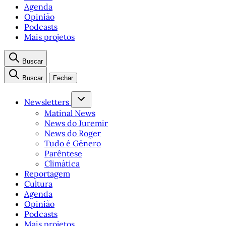
Agenda
Opinião
Podcasts
Mais projetos
Buscar
Buscar
Fechar
Newsletters
Matinal News
News do Juremir
News do Roger
Tudo é Gênero
Parêntese
Climática
Reportagem
Cultura
Agenda
Opinião
Podcasts
Mais projetos