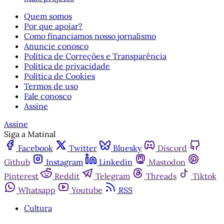
Quem somos
Por que apoiar?
Como financiamos nosso jornalismo
Anuncie conosco
Política de Correções e Transparência
Política de privacidade
Política de Cookies
Termos de uso
Fale conosco
Assine
Assine
Siga a Matinal
Facebook
Twitter
Bluesky
Discord
Github
Instagram
Linkedin
Mastodon
Pinterest
Reddit
Telegram
Threads
Tiktok
Whatsapp
Youtube
RSS
Cultura