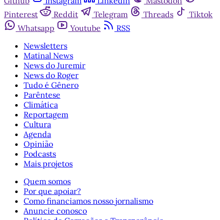
Github
Instagram
Linkedin
Mastodon
Pinterest
Reddit
Telegram
Threads
Tiktok
Whatsapp
Youtube
RSS
Newsletters
Matinal News
News do Juremir
News do Roger
Tudo é Gênero
Parêntese
Climática
Reportagem
Cultura
Agenda
Opinião
Podcasts
Mais projetos
Quem somos
Por que apoiar?
Como financiamos nosso jornalismo
Anuncie conosco