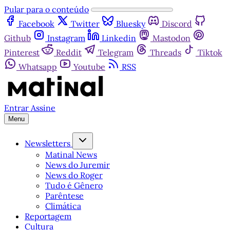
Pular para o conteúdo
Facebook
Twitter
Bluesky
Discord
Github
Instagram
Linkedin
Mastodon
Pinterest
Reddit
Telegram
Threads
Tiktok
Whatsapp
Youtube
RSS
Entrar
Assine
Menu
Newsletters
Matinal News
News do Juremir
News do Roger
Tudo é Gênero
Parêntese
Climática
Reportagem
Cultura