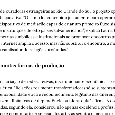
 de curadoras estrangeiras ao Rio Grande do Sul, o projeto 
diação ativa. “O Istmo foi concebido justamente para operar
dispositivo de mediação capaz de criar um primeiro fluxo si
instituições de oito países sul-americanos”, explica Laura. 
imetrias simbólicas e institucionais ao promover encontros 
 internet amplia o acesso, mas não substitui o encontro, a m
catalisador de relações profundas.”
e muitas formas de produção
na criação de redes afetivas, institucionais e econômicas ba
a ética. “Relações realmente transformadoras só se sustent
tencionalidade ética e reconhecimento legítimo das diferença
zem dinâmicas de dependência ou hierarquia”, afirma. A es
das, segundo ela, considerou não apenas excelência profiss
co e comunitário. A seleção dos artistas seguirá o mesmo pr