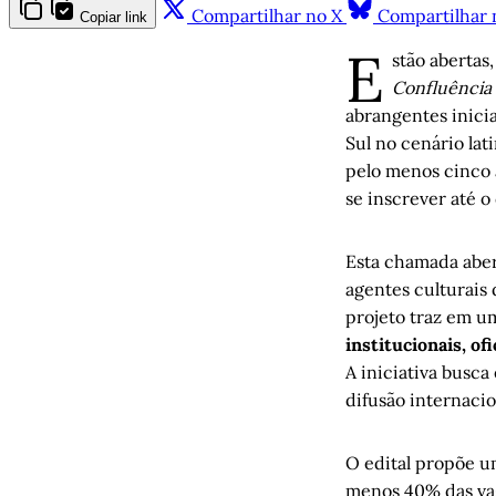
Compartilhar no X
Compartilhar 
Copiar link
E
stão abertas,
Confluência
abrangentes inicia
Sul no cenário la
pelo menos cinco 
se inscrever até o 
Esta chamada aber
agentes culturais 
projeto traz em u
institucionais, of
A iniciativa busca
difusão internacio
O edital propõe u
menos 40% das vag