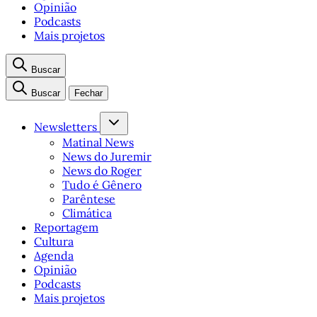
Opinião
Podcasts
Mais projetos
Buscar
Buscar
Fechar
Newsletters
Matinal News
News do Juremir
News do Roger
Tudo é Gênero
Parêntese
Climática
Reportagem
Cultura
Agenda
Opinião
Podcasts
Mais projetos