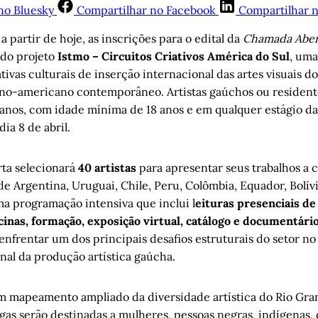
no Bluesky
Compartilhar no Facebook
Compartilhar 
 a partir de hoje, as inscrições para o edital da
Chamada Aber
do projeto
Istmo – Circuitos Criativos América do Sul
, uma
tivas culturais de inserção internacional das artes visuais 
tino-americano contemporâneo. Artistas gaúchos ou resident
anos, com idade mínima de 18 anos e em qualquer estágio da
dia 8 de abril.
ta selecionará
40 artistas
para apresentar seus trabalhos a 
de Argentina, Uruguai, Chile, Peru, Colômbia, Equador, Bolív
ma programação intensiva que inclui l
eituras presenciais de 
icinas, formação, exposição virtual, catálogo e documentári
 enfrentar um dos principais desafios estruturais do setor no 
nal da produção artística gaúcha.
m mapeamento ampliado da diversidade artística do Rio Gran
as serão destinadas a mulheres, pessoas negras, indígenas, 