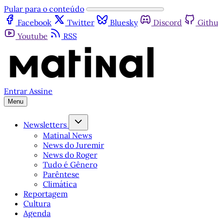
Pular para o conteúdo
Facebook
Twitter
Bluesky
Discord
Gith
Youtube
RSS
Entrar
Assine
Menu
Newsletters
Matinal News
News do Juremir
News do Roger
Tudo é Gênero
Parêntese
Climática
Reportagem
Cultura
Agenda