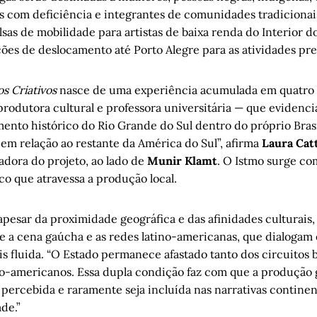
 com deficiência e integrantes de comunidades tradiciona
lsas de mobilidade para artistas de baixa renda do Interior d
ões de deslocamento até Porto Alegre para as atividades pre
os Criativos
nasce de uma experiência acumulada em quatro
, produtora cultural e professora universitária — que eviden
amento histórico do Rio Grande do Sul dentro do próprio Brasi
em relação ao restante da América do Sul”, afirma
Laura Cat
adora do projeto, ao lado de
Munir Klamt
. O Istmo surge co
co que atravessa a produção local.
apesar da proximidade geográfica e das afinidades culturais
 a cena gaúcha e as redes latino-americanas, que dialogam 
 fluida. “O Estado permanece afastado tanto dos circuitos b
ino-americanos. Essa dupla condição faz com que a produção
percebida e raramente seja incluída nas narrativas continen
ade.”