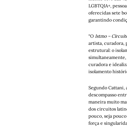
LGBTQIA+, pessoas
oferecidas sete bo
garantindo condiç
“O
Istmo – Circuit
artista, curadora
estrutural: o isol
simultaneamente, 
curadora e idealiz
isolamento históri
Segundo Cattani, 
descompasso entre
maneira muito mais
dos circuitos lat
pouco, seja pouco 
força e singularid