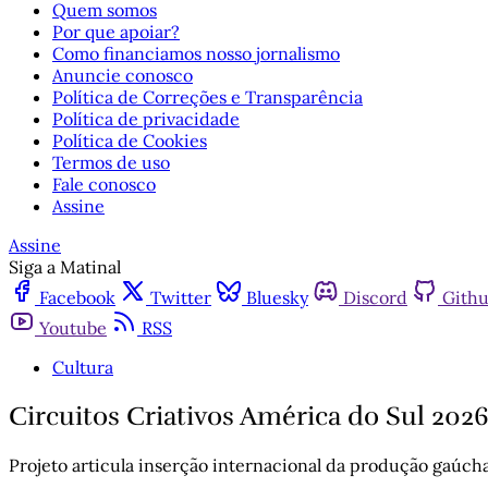
Quem somos
Por que apoiar?
Como financiamos nosso jornalismo
Anuncie conosco
Política de Correções e Transparência
Política de privacidade
Política de Cookies
Termos de uso
Fale conosco
Assine
Assine
Siga a Matinal
Facebook
Twitter
Bluesky
Discord
Gith
Youtube
RSS
Cultura
Circuitos Criativos América do Sul 2026 
Projeto articula inserção internacional da produção gaúcha