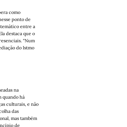
opera como
 nesse ponto de
stemático entre a
Ela destaca que o
presenciais. “Num
ediação do Istmo
seadas na
am quando há
s culturais, e não
colha das
ional, mas também
incípio de