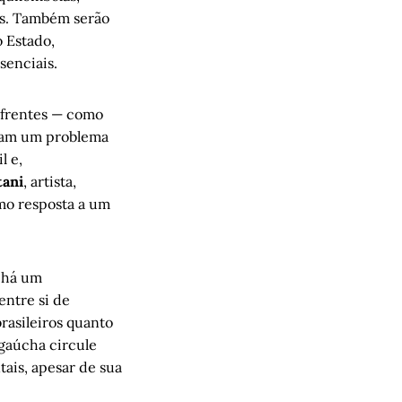
is. Também serão
o Estado,
senciais.
 frentes — como
ciam um problema
l e,
tani
, artista,
mo resposta a um
, há um
entre si de
rasileiros quanto
 gaúcha circule
tais, apesar de sua