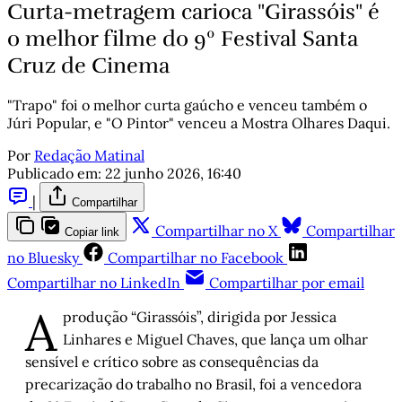
Curta-metragem carioca "Girassóis" é
o melhor filme do 9º Festival Santa
Cruz de Cinema
"Trapo" foi o melhor curta gaúcho e venceu também o
Júri Popular, e "O Pintor" venceu a Mostra Olhares Daqui.
Por
Redação Matinal
Publicado em:
22 junho 2026, 16:40
|
Compartilhar
Compartilhar no X
Compartilhar
Copiar link
no Bluesky
Compartilhar no Facebook
Compartilhar no LinkedIn
Compartilhar por email
A
produção “Girassóis”, dirigida por Jessica
Linhares e Miguel Chaves, que lança um olhar
sensível e crítico sobre as consequências da
precarização do trabalho no Brasil, foi a vencedora