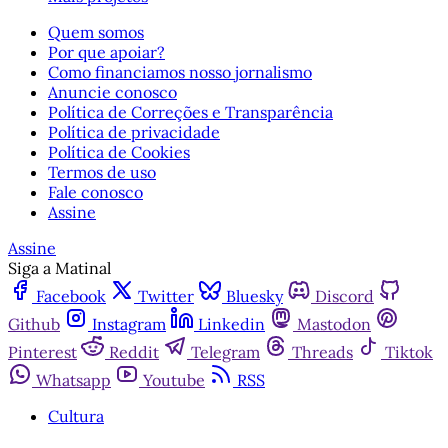
Quem somos
Por que apoiar?
Como financiamos nosso jornalismo
Anuncie conosco
Política de Correções e Transparência
Política de privacidade
Política de Cookies
Termos de uso
Fale conosco
Assine
Assine
Siga a Matinal
Facebook
Twitter
Bluesky
Discord
Github
Instagram
Linkedin
Mastodon
Pinterest
Reddit
Telegram
Threads
Tiktok
Whatsapp
Youtube
RSS
Cultura