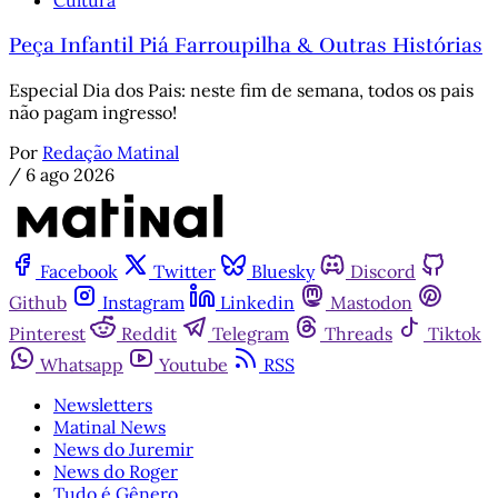
Cultura
Peça Infantil Piá Farroupilha & Outras Histórias
Especial Dia dos Pais: neste fim de semana, todos os pais
não pagam ingresso!
Por
Redação Matinal
/
6 ago 2026
Facebook
Twitter
Bluesky
Discord
Github
Instagram
Linkedin
Mastodon
Pinterest
Reddit
Telegram
Threads
Tiktok
Whatsapp
Youtube
RSS
Newsletters
Matinal News
News do Juremir
News do Roger
Tudo é Gênero