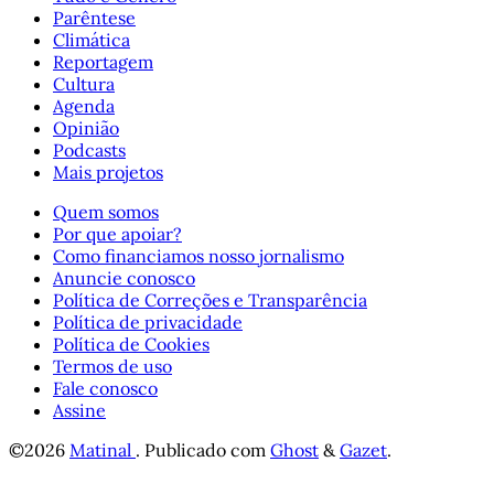
Parêntese
Climática
Reportagem
Cultura
Agenda
Opinião
Podcasts
Mais projetos
Quem somos
Por que apoiar?
Como financiamos nosso jornalismo
Anuncie conosco
Política de Correções e Transparência
Política de privacidade
Política de Cookies
Termos de uso
Fale conosco
Assine
©2026
Matinal
.
Publicado com
Ghost
&
Gazet
.