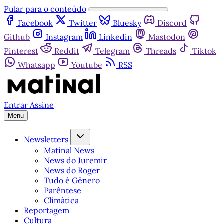
Pular para o conteúdo
Facebook
Twitter
Bluesky
Discord
Github
Instagram
Linkedin
Mastodon
Pinterest
Reddit
Telegram
Threads
Tiktok
Whatsapp
Youtube
RSS
Entrar
Assine
Menu
Newsletters
Matinal News
News do Juremir
News do Roger
Tudo é Gênero
Parêntese
Climática
Reportagem
Cultura