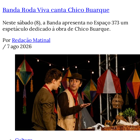
Banda Roda Viva canta Chico Buarque
Neste sábado (8), a Banda apresenta no Espaço 373 um
espetáculo dedicado à obra de Chico Buarque.
Por
Redação Matinal
/
7 ago 2026