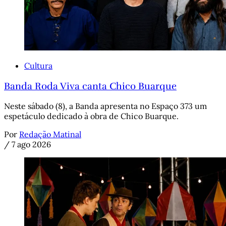
Cultura
Banda Roda Viva canta Chico Buarque
Neste sábado (8), a Banda apresenta no Espaço 373 um
espetáculo dedicado à obra de Chico Buarque.
Por
Redação Matinal
/
7 ago 2026