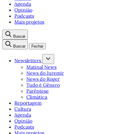
Agenda
Opinião
Podcasts
Mais projetos
Buscar
Buscar
Fechar
Newsletters
Matinal News
News do Juremir
News do Roger
Tudo é Gênero
Parêntese
Climática
Reportagem
Cultura
Agenda
Opinião
Podcasts
Mais projetos