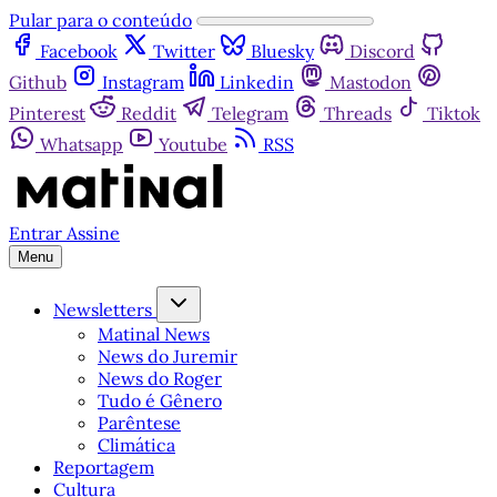
Pular para o conteúdo
Facebook
Twitter
Bluesky
Discord
Github
Instagram
Linkedin
Mastodon
Pinterest
Reddit
Telegram
Threads
Tiktok
Whatsapp
Youtube
RSS
Entrar
Assine
Menu
Newsletters
Matinal News
News do Juremir
News do Roger
Tudo é Gênero
Parêntese
Climática
Reportagem
Cultura