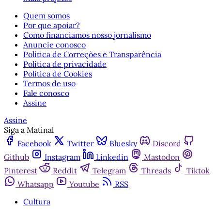
Quem somos
Por que apoiar?
Como financiamos nosso jornalismo
Anuncie conosco
Política de Correções e Transparência
Política de privacidade
Política de Cookies
Termos de uso
Fale conosco
Assine
Assine
Siga a Matinal
Facebook
Twitter
Bluesky
Discord
Github
Instagram
Linkedin
Mastodon
Pinterest
Reddit
Telegram
Threads
Tiktok
Whatsapp
Youtube
RSS
Cultura