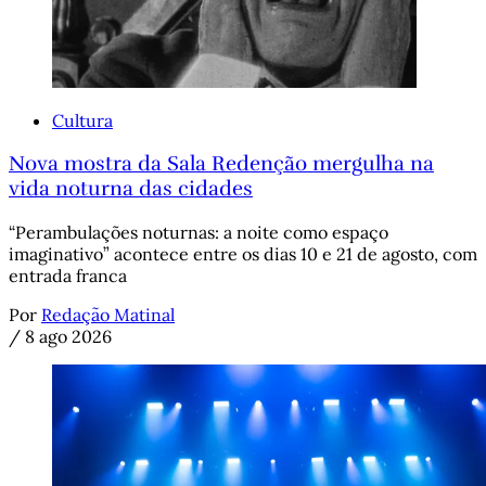
Cultura
Nova mostra da Sala Redenção mergulha na
vida noturna das cidades
“Perambulações noturnas: a noite como espaço
imaginativo” acontece entre os dias 10 e 21 de agosto, com
entrada franca
Por
Redação Matinal
/
8 ago 2026