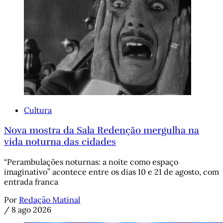
Cultura
Nova mostra da Sala Redenção mergulha na
vida noturna das cidades
“Perambulações noturnas: a noite como espaço
imaginativo” acontece entre os dias 10 e 21 de agosto, com
entrada franca
Por
Redação Matinal
/
8 ago 2026