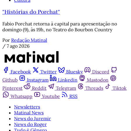
Cultura
"Histórias do Porchat"
Fabio Porchat retorna à capital para apresentação no
domingo (9), às 19h, no Teatro do Bourbon Country
Por
Redação Matinal
/
7 ago 2026
Facebook
Twitter
Bluesky
Discord
Github
Instagram
Linkedin
Mastodon
Pinterest
Reddit
Telegram
Threads
Tiktok
Whatsapp
Youtube
RSS
Newsletters
Matinal News
News do Juremir
News do Roger
Tudo é Gênero