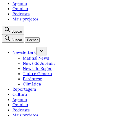
Agenda
Opinião
Podcasts
Mais projetos
Buscar
Buscar
Fechar
Newsletters
Matinal News
News do Juremir
News do Roger
Tudo é Gênero
Parêntese
Climática
Reportagem
Cultura
Agenda
Opinião
Podcasts
Mais projetos