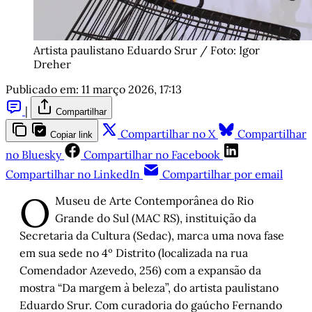
Artista paulistano Eduardo Srur / Foto: Igor 
Dreher
Publicado em:
11 março 2026, 17:13
|
Compartilhar
Compartilhar no X
Compartilhar
Copiar link
no Bluesky
Compartilhar no Facebook
Compartilhar no LinkedIn
Compartilhar por email
O
Museu de Arte Contemporânea do Rio
Grande do Sul (MAC RS), instituição da
Secretaria da Cultura (Sedac), marca uma nova fase
em sua sede no 4º Distrito (localizada na rua
Comendador Azevedo, 256) com a expansão da
mostra “Da margem à beleza”, do artista paulistano
Eduardo Srur. Com curadoria do gaúcho Fernando