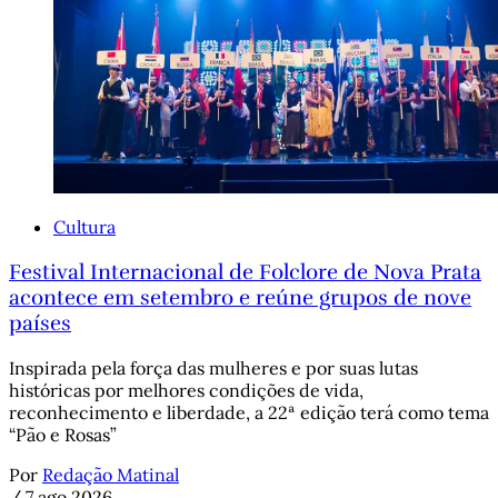
Cultura
Festival Internacional de Folclore de Nova Prata
acontece em setembro e reúne grupos de nove
países
Inspirada pela força das mulheres e por suas lutas
históricas por melhores condições de vida,
reconhecimento e liberdade, a 22ª edição terá como tema
“Pão e Rosas”
Por
Redação Matinal
/
7 ago 2026