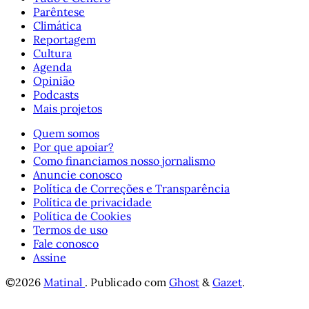
Parêntese
Climática
Reportagem
Cultura
Agenda
Opinião
Podcasts
Mais projetos
Quem somos
Por que apoiar?
Como financiamos nosso jornalismo
Anuncie conosco
Política de Correções e Transparência
Política de privacidade
Política de Cookies
Termos de uso
Fale conosco
Assine
©2026
Matinal
.
Publicado com
Ghost
&
Gazet
.