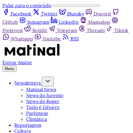
Pular para o conteúdo
Facebook
Twitter
Bluesky
Discord
Github
Instagram
Linkedin
Mastodon
Pinterest
Reddit
Telegram
Threads
Tiktok
Whatsapp
Youtube
RSS
Entrar
Assine
Menu
Newsletters
Matinal News
News do Juremir
News do Roger
Tudo é Gênero
Parêntese
Climática
Reportagem
Cultura