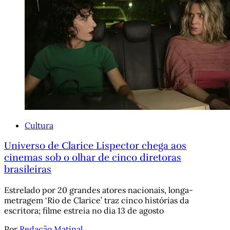
Cultura
Universo de Clarice Lispector chega aos
cinemas sob o olhar de cinco diretoras
brasileiras
Estrelado por 20 grandes atores nacionais, longa-
metragem ‘Rio de Clarice’ traz cinco histórias da
escritora; filme estreia no dia 13 de agosto
Por
Redação Matinal