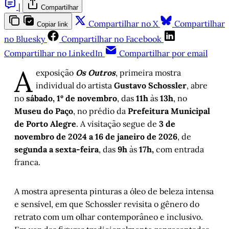
|
Compartilhar
Compartilhar no X
Compartilhar
Copiar link
no Bluesky
Compartilhar no Facebook
Compartilhar no LinkedIn
Compartilhar por email
A
exposição
Os Outros
, primeira mostra
individual do artista
Gustavo Schossler
, abre
no
sábado, 1º de novembro
, das
11h
às
13h
, no
Museu do Paço
, no prédio da
Prefeitura Municipal
de Porto Alegre
. A visitação segue de
3 de
novembro de 2024 a 16 de janeiro de 2026
, de
segunda a sexta-feira
, das
9h
às
17h,
com entrada
franca.
A mostra apresenta pinturas a óleo de beleza intensa
e sensível, em que Schossler revisita o gênero do
retrato com um olhar contemporâneo e inclusivo.