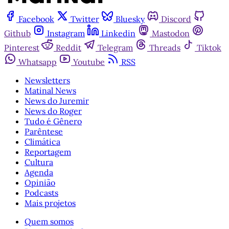
Facebook
Twitter
Bluesky
Discord
Github
Instagram
Linkedin
Mastodon
Pinterest
Reddit
Telegram
Threads
Tiktok
Whatsapp
Youtube
RSS
Newsletters
Matinal News
News do Juremir
News do Roger
Tudo é Gênero
Parêntese
Climática
Reportagem
Cultura
Agenda
Opinião
Podcasts
Mais projetos
Quem somos