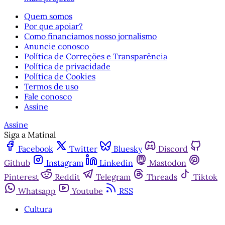
Quem somos
Por que apoiar?
Como financiamos nosso jornalismo
Anuncie conosco
Política de Correções e Transparência
Política de privacidade
Política de Cookies
Termos de uso
Fale conosco
Assine
Assine
Siga a Matinal
Facebook
Twitter
Bluesky
Discord
Github
Instagram
Linkedin
Mastodon
Pinterest
Reddit
Telegram
Threads
Tiktok
Whatsapp
Youtube
RSS
Cultura