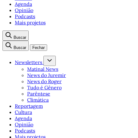
Agenda
Opinião
Podcasts
Mais projetos
Buscar
Buscar
Fechar
Newsletters
Matinal News
News do Juremir
News do Roger
Tudo é Gênero
Parêntese
Climática
Reportagem
Cultura
Agenda
Opinião
Podcasts
Mais projetos