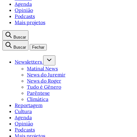
Agenda
Opinião
Podcasts
Mais projetos
Buscar
Buscar
Fechar
Newsletters
Matinal News
News do Juremir
News do Roger
Tudo é Gênero
Parêntese
Climática
Reportagem
Cultura
Agenda
Opinião
Podcasts
Mais projetos