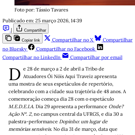
Foto por: Tássio Tavares
Publicado em:
25 março 2026, 14:39
|
Compartilhar
Compartilhar no X
Compartilhar
Copiar link
no Bluesky
Compartilhar no Facebook
Compartilhar no LinkedIn
Compartilhar por email
D
e 28 de março a 2 de abril a Tribo de
Atuadores Ói Nóis Aqui Traveiz apresenta
uma mostra de seus espetáculos de repertório,
celebrando com a cidade sua trajetória de 48 anos. A
comemoração começa dia 28 com o espetáculo
M.E.D.E.I.A
. Dia 29 apresenta a performance
Onde?
Ação Nº. 2
, no campus central da UFRGS, e dia 30 a
palestra-performance
Dopinho: um lugar de
memórias sensíveis
. No dia 31 de março, data que