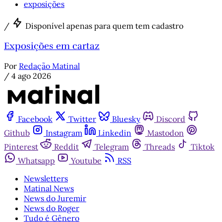
exposições
/
Disponível apenas para quem tem cadastro
Exposições em cartaz
Por
Redação Matinal
/
4 ago 2026
Facebook
Twitter
Bluesky
Discord
Github
Instagram
Linkedin
Mastodon
Pinterest
Reddit
Telegram
Threads
Tiktok
Whatsapp
Youtube
RSS
Newsletters
Matinal News
News do Juremir
News do Roger
Tudo é Gênero