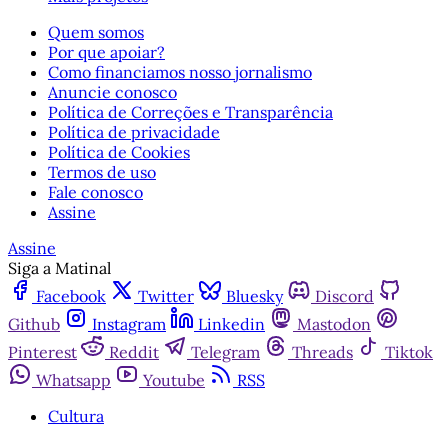
Quem somos
Por que apoiar?
Como financiamos nosso jornalismo
Anuncie conosco
Política de Correções e Transparência
Política de privacidade
Política de Cookies
Termos de uso
Fale conosco
Assine
Assine
Siga a Matinal
Facebook
Twitter
Bluesky
Discord
Github
Instagram
Linkedin
Mastodon
Pinterest
Reddit
Telegram
Threads
Tiktok
Whatsapp
Youtube
RSS
Cultura