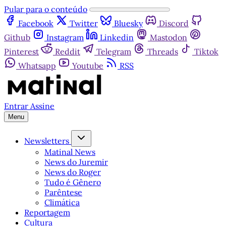
Pular para o conteúdo
Facebook
Twitter
Bluesky
Discord
Github
Instagram
Linkedin
Mastodon
Pinterest
Reddit
Telegram
Threads
Tiktok
Whatsapp
Youtube
RSS
Entrar
Assine
Menu
Newsletters
Matinal News
News do Juremir
News do Roger
Tudo é Gênero
Parêntese
Climática
Reportagem
Cultura