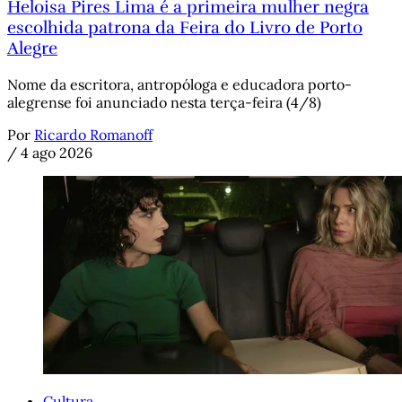
Heloisa Pires Lima é a primeira mulher negra
escolhida patrona da Feira do Livro de Porto
Alegre
Nome da escritora, antropóloga e educadora porto-
alegrense foi anunciado nesta terça-feira (4/8)
Por
Ricardo Romanoff
/
4 ago 2026
Cultura