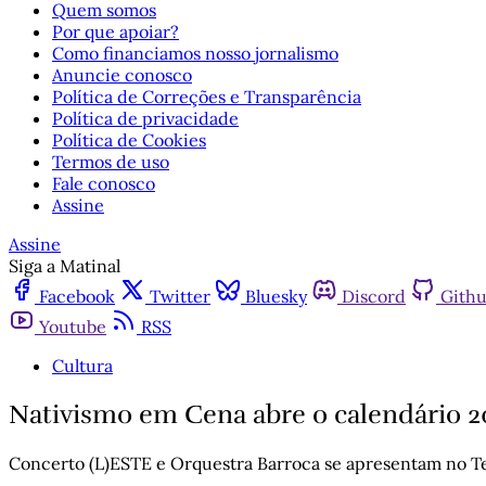
Quem somos
Por que apoiar?
Como financiamos nosso jornalismo
Anuncie conosco
Política de Correções e Transparência
Política de privacidade
Política de Cookies
Termos de uso
Fale conosco
Assine
Assine
Siga a Matinal
Facebook
Twitter
Bluesky
Discord
Gith
Youtube
RSS
Cultura
Nativismo em Cena abre o calendário 
Concerto (L)ESTE e Orquestra Barroca se apresentam no Te