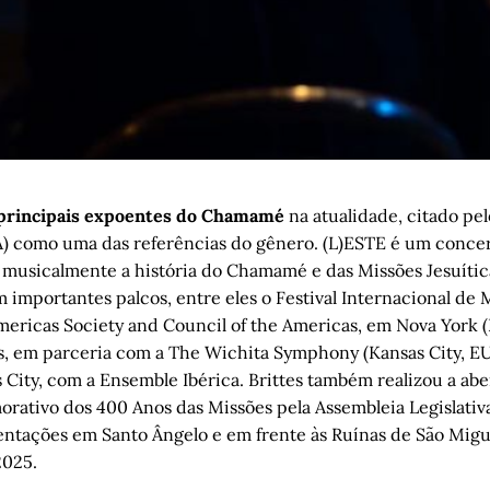
 principais expoentes do Chamamé
na atualidade, citado pel
) como uma das referências do gênero. (L)ESTE é um conce
a musicalmente a história do Chamamé e das Missões Jesuítica
 importantes palcos, entre eles o Festival Internacional de 
Americas Society and Council of the Americas, em Nova York (
 em parceria com a The Wichita Symphony (Kansas City, EU
City, com a Ensemble Ibérica. Brittes também realizou a abe
rativo dos 400 Anos das Missões pela Assembleia Legislativ
entações em Santo Ângelo e em frente às Ruínas de São Migu
025.