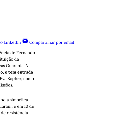
no LinkedIn
Compartilhar por email
gência de Fernando
ituição da
cas Guaranis. A
to, e tem entrada
o Eva Sopher, como
issões.
ância simbólica
uarani, e em 10 de
 de resistência