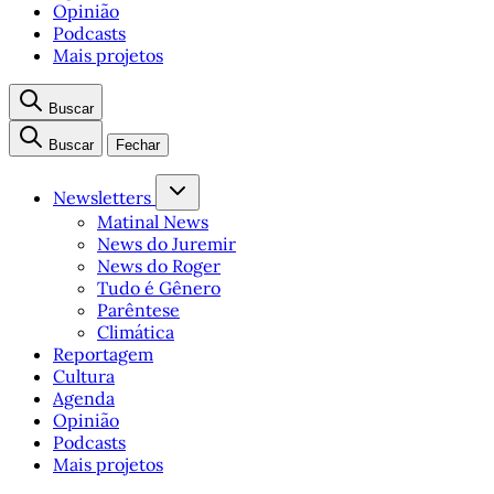
Opinião
Podcasts
Mais projetos
Buscar
Buscar
Fechar
Newsletters
Matinal News
News do Juremir
News do Roger
Tudo é Gênero
Parêntese
Climática
Reportagem
Cultura
Agenda
Opinião
Podcasts
Mais projetos