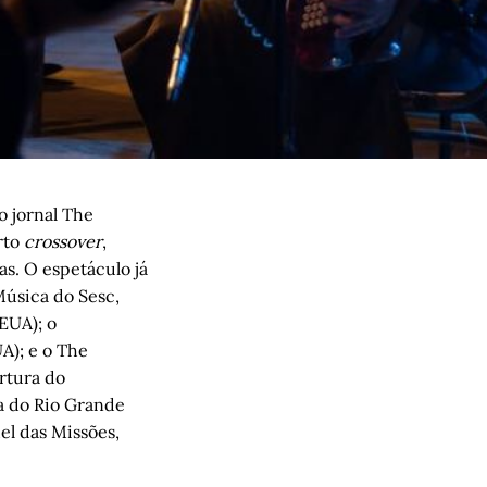
o jornal The
rto
crossover
,
s. O espetáculo já
Música do Sesc,
EUA); o
A); e o The
rtura do
a do Rio Grande
el das Missões,