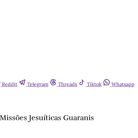
Reddit
Telegram
Threads
Tiktok
Whatsapp
issões Jesuíticas Guaranis