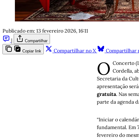
Publicado em:
13 fevereiro 2026, 16:11
|
Compartilhar
Compartilhar no X
Compartilhar 
Copiar link
O
Concerto (L
Cordella, a
Secretaria da Cult
apresentação será
gratuita
. Nas sem
parte da agenda da
“Iniciar o calend
fundamental. Em 7 
fevereiro do mesm