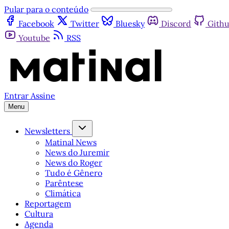
Pular para o conteúdo
Facebook
Twitter
Bluesky
Discord
Gith
Youtube
RSS
Entrar
Assine
Menu
Newsletters
Matinal News
News do Juremir
News do Roger
Tudo é Gênero
Parêntese
Climática
Reportagem
Cultura
Agenda