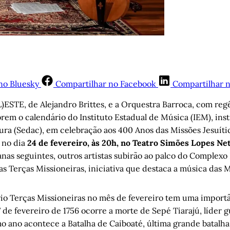
no Bluesky
Compartilhar no Facebook
Compartilhar 
)ESTE, de Alejandro Brittes, e a Orquestra Barroca, com re
brem o calendário do Instituto Estadual de Música (IEM), inst
ura (Sedac), em celebração aos 400 Anos das Missões Jesuíti
 no dia
24 de fevereiro, às 20h, no Teatro Simões Lopes Ne
anas seguintes, outros artistas subirão ao palco do Complex
s Terças Missioneiras, iniciativa que destaca a música das M
ário Terças Missioneiras no mês de fevereiro tem uma import
de fevereiro de 1756 ocorre a morte de Sepé Tiarajú, líder g
o ano acontece a Batalha de Caiboaté, última grande batalha