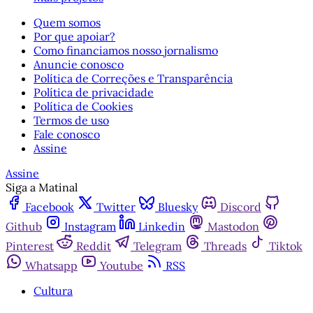
Quem somos
Por que apoiar?
Como financiamos nosso jornalismo
Anuncie conosco
Política de Correções e Transparência
Política de privacidade
Política de Cookies
Termos de uso
Fale conosco
Assine
Assine
Siga a Matinal
Facebook
Twitter
Bluesky
Discord
Github
Instagram
Linkedin
Mastodon
Pinterest
Reddit
Telegram
Threads
Tiktok
Whatsapp
Youtube
RSS
Cultura