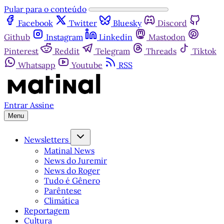
Pular para o conteúdo
Facebook
Twitter
Bluesky
Discord
Github
Instagram
Linkedin
Mastodon
Pinterest
Reddit
Telegram
Threads
Tiktok
Whatsapp
Youtube
RSS
Entrar
Assine
Menu
Newsletters
Matinal News
News do Juremir
News do Roger
Tudo é Gênero
Parêntese
Climática
Reportagem
Cultura