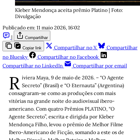
Kleber Mendonça aceita prêmio Platino | Foto: 
Divulgação
Publicado em:
11 maio 2026, 16:02
|
Compartilhar
Compartilhar no X
Compartilhar
Copiar link
no Bluesky
Compartilhar no Facebook
Compartilhar no LinkedIn
Compartilhar por email
R
iviera Maya, 9 de maio de 2026. – “O Agente
Secreto” (Brasil) e “O Eternauta” (Argentina)
consagraram-se como as produções com mais
vitórias na grande noite do audiovisual ibero-
americano. Com quatro Prêmios PLATINO, “O
Agente Secreto”, escrita e dirigida por Kleber
Mendonça Filho, levou o prêmio de Melhor Filme
Ibero-Americano de Ficção, somando a este os de