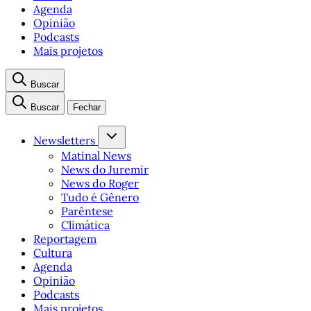
Agenda
Opinião
Podcasts
Mais projetos
Buscar
Buscar
Fechar
Newsletters
Matinal News
News do Juremir
News do Roger
Tudo é Gênero
Parêntese
Climática
Reportagem
Cultura
Agenda
Opinião
Podcasts
Mais projetos