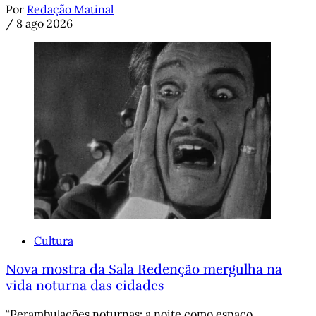
Por
Redação Matinal
/
8 ago 2026
Cultura
Nova mostra da Sala Redenção mergulha na
vida noturna das cidades
“Perambulações noturnas: a noite como espaço