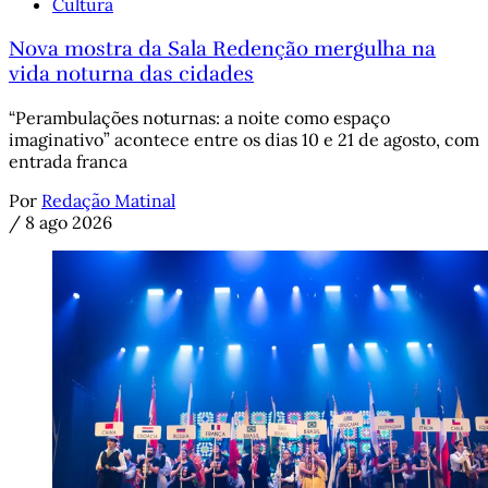
Cultura
Nova mostra da Sala Redenção mergulha na
vida noturna das cidades
“Perambulações noturnas: a noite como espaço
imaginativo” acontece entre os dias 10 e 21 de agosto, com
entrada franca
Por
Redação Matinal
/
8 ago 2026