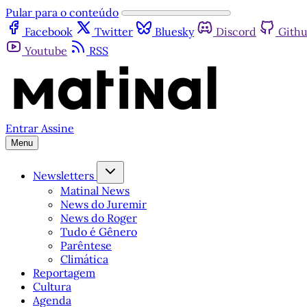
Pular para o conteúdo
Facebook
Twitter
Bluesky
Discord
Gith
Youtube
RSS
Entrar
Assine
Menu
Newsletters
Matinal News
News do Juremir
News do Roger
Tudo é Gênero
Parêntese
Climática
Reportagem
Cultura
Agenda