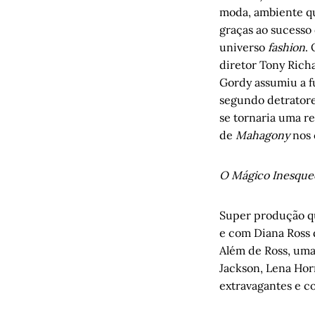
moda, ambiente qu
graças ao sucesso
universo
fashion
.
diretor Tony Rich
Gordy assumiu a fu
segundo detratore
se tornaria uma r
de
Mahagony
nos 
O Mágico Inesquec
Super produção qu
e com Diana Ross 
Além de Ross, uma 
Jackson, Lena Horn
extravagantes e c