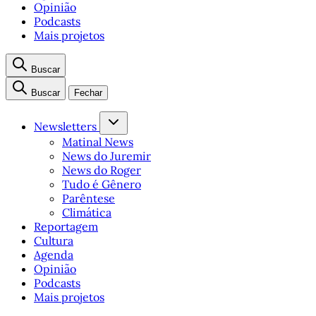
Opinião
Podcasts
Mais projetos
Buscar
Buscar
Fechar
Newsletters
Matinal News
News do Juremir
News do Roger
Tudo é Gênero
Parêntese
Climática
Reportagem
Cultura
Agenda
Opinião
Podcasts
Mais projetos