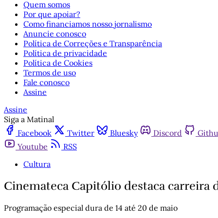
Quem somos
Por que apoiar?
Como financiamos nosso jornalismo
Anuncie conosco
Política de Correções e Transparência
Política de privacidade
Política de Cookies
Termos de uso
Fale conosco
Assine
Assine
Siga a Matinal
Facebook
Twitter
Bluesky
Discord
Gith
Youtube
RSS
Cultura
Cinemateca Capitólio destaca carreira
Programação especial dura de 14 até 20 de maio