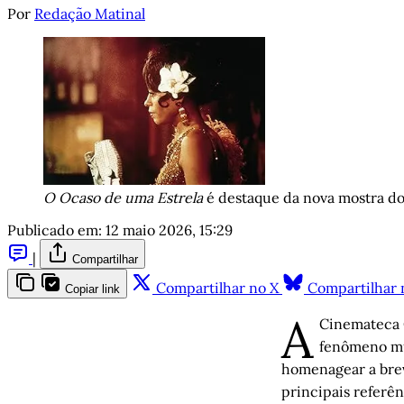
Por
Redação Matinal
O Ocaso de uma Estrela
 é destaque da nova mostra do
Publicado em:
12 maio 2026, 15:29
|
Compartilhar
Compartilhar no X
Compartilhar 
Copiar link
A
Cinemateca C
fenômeno mun
homenagear a brev
principais referên