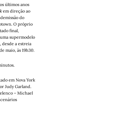
s últimos anos
k
em direção ao
 demissão do
otown. O próprio
ado final,
o uma supermodelo
 desde a estreia
de maio, às 19h30.
minutos.
tado em Nova York
or Judy Garland.
 elenco – Michael
 cenários