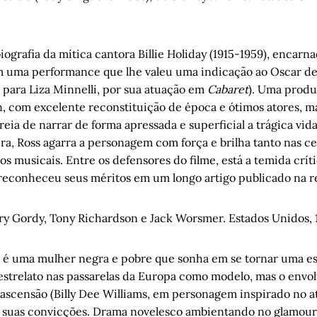
iografia da mítica cantora Billie Holiday (1915-1959), enca
m uma performance que lhe valeu uma indicação ao Oscar de
 para Liza Minnelli, por sua atuação em
Cabaret
). Uma produ
 com excelente reconstituição de época e ótimos atores, ma
reia de narrar de forma apressada e superficial a trágica vid
ra, Ross agarra a personagem com força e brilha tanto nas c
s musicais. Entre os defensores do filme, está a temida crít
 reconheceu seus méritos em um longo artigo publicado na r
rry Gordy, Tony Richardson e Jack Worsmer. Estados Unidos, 
) é uma mulher negra e pobre que sonha em se tornar uma est
 estrelato nas passarelas da Europa como modelo, mas o env
ascensão (Billy Dee Williams, em personagem inspirado no at
ar suas convicções. Drama novelesco ambientando no glamo