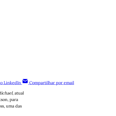
no LinkedIn
Compartilhar por email
ichael
, atual
kson, para
ss, uma das