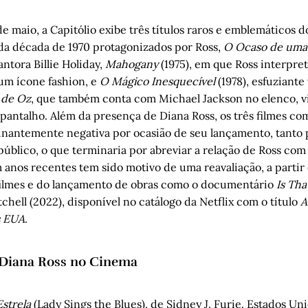
 de maio, a Capitólio exibe três títulos raros e emblemáticos 
a década de 1970 protagonizados por Ross,
O Ocaso de uma 
antora Billie Holiday,
Mahogany
(1975), em que Ross interpr
um ícone fashion, e
O Mágico Inesquecível
(1978), esfuziante
 de Oz
, que também conta com Michael Jackson no elenco, v
antalho. Além da presença de Diana Ross, os três filmes c
antemente negativa por ocasião de seu lançamento, tanto 
público, o que terminaria por abreviar a relação de Ross com
anos recentes tem sido motivo de uma reavaliação, a partir 
filmes e do lançamento de obras como o documentário
Is Tha
itchell (2022), disponível no catálogo da Netflix com o título
A
s EUA
.
 Diana Ross no Cinema
strela
(Lady Sings the Blues), de Sidney J. Furie. Estados Uni