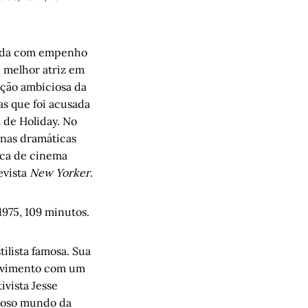
rnada com empenho
 melhor atriz em
ção ambiciosa da
s que foi acusada
a de Holiday. No
enas dramáticas
ica de cinema
evista
New Yorker
.
1975, 109 minutos.
ilista famosa. Sua
olvimento com um
ivista Jesse
uroso mundo da