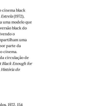
do cinema black
Estrela
(1972),
eta uma modelo que
 versão black do
ivendo o
ompartilham uma
por parte da
 o cinema.
da circulação de
t Black Enough for
 História do
dos, 1972, 154