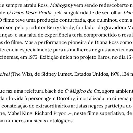
e sempre atraiu Ross,
Mahogany
vem sendo redescoberto no
 de
O Diabo Veste Prada
, pela singularidade de seu olhar
blac
 O filme teve uma produção conturbada, que culminou com a
ardson pelo produtor Berry Gordy, fundador da gravadora M
nção, e sua falta de experiência teria comprometido o result
s do filme. Mas a performance pioneira de Diana Ross com
eferência especialmente para as mulheres negras americanas,
cinemas, em 1975. Exibição única no projeto Raros, no dia 15 
ível
(The Wiz), de Sidney Lumet. Estados Unidos, 1978, 134 
e faz uma releitura black de
O Mágico de Oz
, agora ambien
dando vida à personagem Dorothy, imortalizada no cinema p
constelação de extraordinários artistas negros participa do
e, Mabel King, Richard Pryor...–, neste filme superlativo, de
om números musicais antológicos.