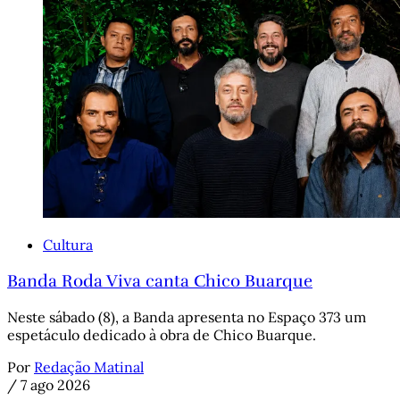
Cultura
Banda Roda Viva canta Chico Buarque
Neste sábado (8), a Banda apresenta no Espaço 373 um
espetáculo dedicado à obra de Chico Buarque.
Por
Redação Matinal
/
7 ago 2026