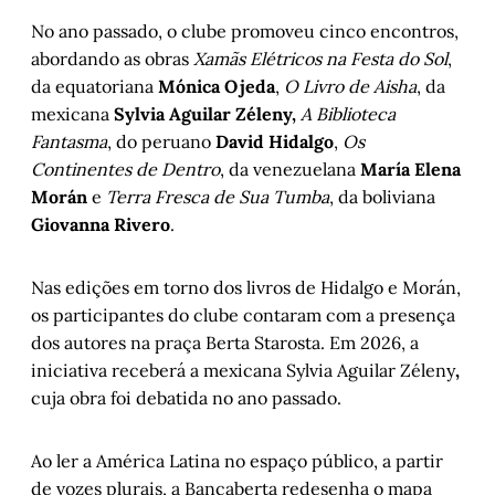
No ano passado, o clube promoveu cinco encontros,
abordando as obras
Xamãs Elétricos na Festa do Sol
,
da equatoriana
Mónica Ojeda
,
O Livro de Aisha
, da
mexicana
Sylvia Aguilar Zéleny,
A Biblioteca
Fantasma
, do peruano
David Hidalgo
,
Os
Continentes de Dentro
, da venezuelana
María Elena
Morán
e
Terra Fresca de Sua Tumba
, da boliviana
Giovanna Rivero
.
Nas edições em torno dos livros de Hidalgo e Morán,
os participantes
do clube contaram com a presença
dos autores na praça Berta Starosta. Em 2026, a
iniciativa receberá a mexicana Sylvia Aguilar Zéleny
,
cuja obra foi debatida no ano passado.
Ao ler a América Latina no espaço público, a partir
de vozes plurais, a Bancaberta redesenha o mapa