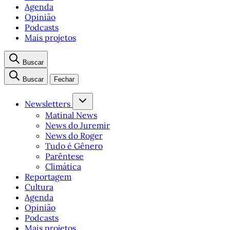
Agenda
Opinião
Podcasts
Mais projetos
Buscar
Buscar
Fechar
Newsletters
Matinal News
News do Juremir
News do Roger
Tudo é Gênero
Parêntese
Climática
Reportagem
Cultura
Agenda
Opinião
Podcasts
Mais projetos