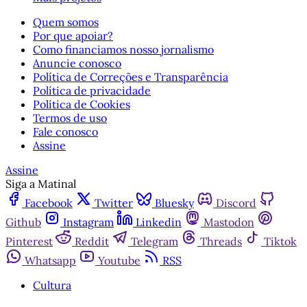
Quem somos
Por que apoiar?
Como financiamos nosso jornalismo
Anuncie conosco
Política de Correções e Transparência
Política de privacidade
Política de Cookies
Termos de uso
Fale conosco
Assine
Assine
Siga a Matinal
Facebook
Twitter
Bluesky
Discord
Github
Instagram
Linkedin
Mastodon
Pinterest
Reddit
Telegram
Threads
Tiktok
Whatsapp
Youtube
RSS
Cultura