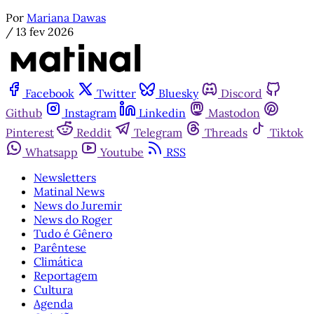
Por
Mariana Dawas
/
13 fev 2026
Facebook
Twitter
Bluesky
Discord
Github
Instagram
Linkedin
Mastodon
Pinterest
Reddit
Telegram
Threads
Tiktok
Whatsapp
Youtube
RSS
Newsletters
Matinal News
News do Juremir
News do Roger
Tudo é Gênero
Parêntese
Climática
Reportagem
Cultura
Agenda