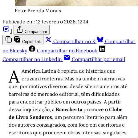
Foto: Brenda Morais
Publicado em:
12 fevereiro 2026, 12:14
|
Compartilhar
Compartilhar no X
Compartilhar
Copiar link
no Bluesky
Compartilhar no Facebook
Compartilhar no LinkedIn
Compartilhar por email
A
América Latina é repleta de histórias que
cruzam fronteiras. Mas há também narrativas
que, por motivos diversos, desde silenciamentos até
barreiras do mercado editorial, têm dificuldades
para encontrar público em outros países. A partir
dessa inquietação, a
Bancaberta
promove o
Clube
de Livro Senderos
, um percurso literário para além
dos autores consagrados, com foco em escritoras e
escritores que produzem obras intensas, singulares