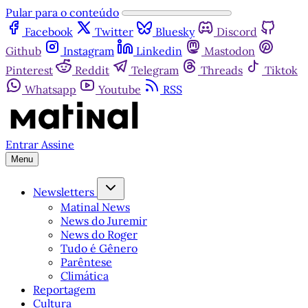
Pular para o conteúdo
Facebook
Twitter
Bluesky
Discord
Github
Instagram
Linkedin
Mastodon
Pinterest
Reddit
Telegram
Threads
Tiktok
Whatsapp
Youtube
RSS
Entrar
Assine
Menu
Newsletters
Matinal News
News do Juremir
News do Roger
Tudo é Gênero
Parêntese
Climática
Reportagem
Cultura