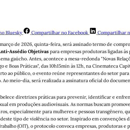
no Bluesky
Compartilhar no Facebook
Compartilhar 
 março de 2026, quinta-feira, será assinado termo de compr
Anti-Assédio Objetivas
para empresas produtoras ligadas às 
nema gaúcho. Antes, acontece a mesa-redonda "Novas Relaçõ
go e Boas Práticas", das 10h15min às 12h, na Cinemateca Capi
erto ao público, o evento reúne representantes do setor par
 Ao meio-dia, será realizada a assinatura oficial do documen
lece diretrizes práticas para prevenir, identificar e enfre
exual em produções audiovisuais. As normas buscam promov
uros, especialmente para mulheres e pessoas transgênero, qu
s deste tipo de violência no setor. Inspirado em convenções 
rabalho (OIT), o protocolo convoca empresas, produtoras e pr