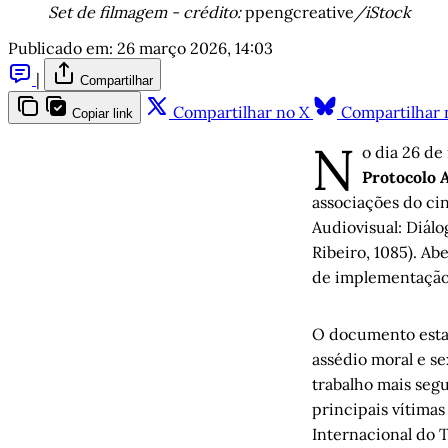
​Set de filmagem - crédito:
ppengcreative
/iStock
Publicado em:
26 março 2026, 14:03
|
Compartilhar
Compartilhar no X
Compartilhar 
Copiar link
N
o dia 26 de
Protocolo 
associações do ci
Audiovisual: Diálo
Ribeiro, 1085). Ab
de implementação.
O documento estabe
assédio moral e s
trabalho mais seg
principais vítima
Internacional do T