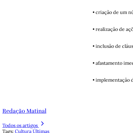
• criação de um n
• realização de aç
• inclusão de cláu
• afastamento ime
• implementação d
Redação Matinal
Todos os artigos
Tags:
Cultura
Últimas