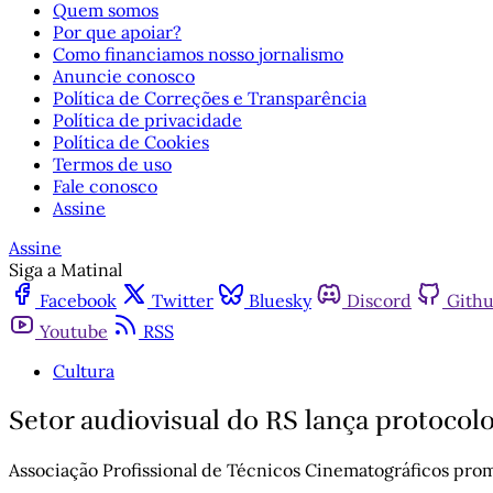
Quem somos
Por que apoiar?
Como financiamos nosso jornalismo
Anuncie conosco
Política de Correções e Transparência
Política de privacidade
Política de Cookies
Termos de uso
Fale conosco
Assine
Assine
Siga a Matinal
Facebook
Twitter
Bluesky
Discord
Gith
Youtube
RSS
Cultura
Setor audiovisual do RS lança protocol
Associação Profissional de Técnicos Cinematográficos promo