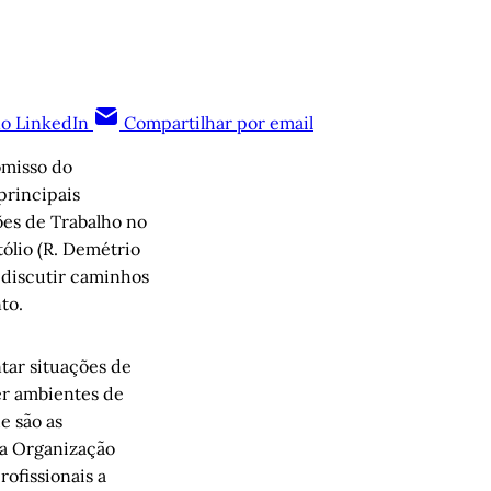
no LinkedIn
Compartilhar por email
omisso do
principais
es de Trabalho no
tólio (R. Demétrio
a discutir caminhos
to.
ntar situações de
er ambientes de
e são as
da Organização
ofissionais a