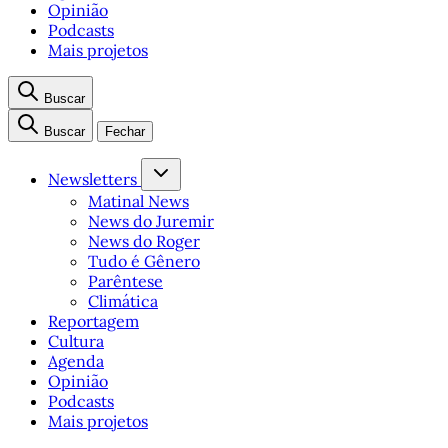
Opinião
Podcasts
Mais projetos
Buscar
Buscar
Fechar
Newsletters
Matinal News
News do Juremir
News do Roger
Tudo é Gênero
Parêntese
Climática
Reportagem
Cultura
Agenda
Opinião
Podcasts
Mais projetos