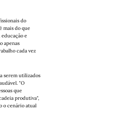
issionais do
 é mais do que
m educação e
ão apenas
rabalho cada vez
a serem utilizados
audável. "O
essoas que
cadeia produtiva",
 o cenário atual