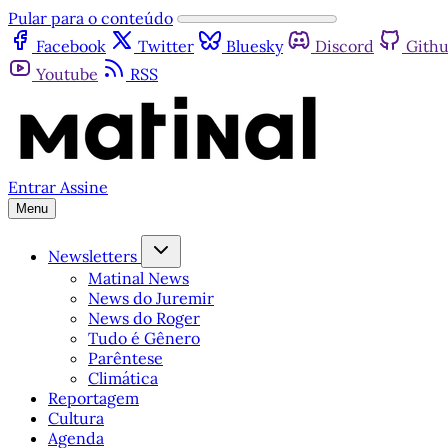
Pular para o conteúdo
Facebook
Twitter
Bluesky
Discord
Gith
Youtube
RSS
Entrar
Assine
Menu
Newsletters
Matinal News
News do Juremir
News do Roger
Tudo é Gênero
Parêntese
Climática
Reportagem
Cultura
Agenda