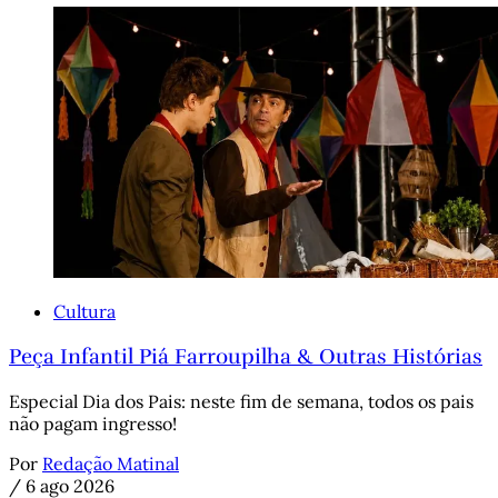
Cultura
Peça Infantil Piá Farroupilha & Outras Histórias
Especial Dia dos Pais: neste fim de semana, todos os pais
não pagam ingresso!
Por
Redação Matinal
/
6 ago 2026