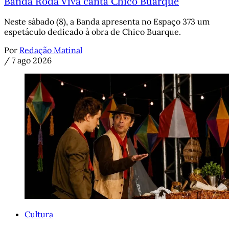
Banda Roda Viva canta Chico Buarque
Neste sábado (8), a Banda apresenta no Espaço 373 um
espetáculo dedicado à obra de Chico Buarque.
Por
Redação Matinal
/
7 ago 2026
Cultura