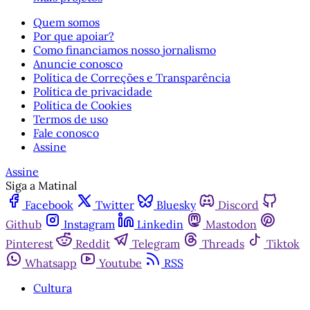
Quem somos
Por que apoiar?
Como financiamos nosso jornalismo
Anuncie conosco
Política de Correções e Transparência
Política de privacidade
Política de Cookies
Termos de uso
Fale conosco
Assine
Assine
Siga a Matinal
Facebook
Twitter
Bluesky
Discord
Github
Instagram
Linkedin
Mastodon
Pinterest
Reddit
Telegram
Threads
Tiktok
Whatsapp
Youtube
RSS
Cultura