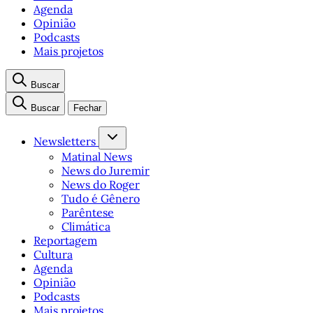
Agenda
Opinião
Podcasts
Mais projetos
Buscar
Buscar
Fechar
Newsletters
Matinal News
News do Juremir
News do Roger
Tudo é Gênero
Parêntese
Climática
Reportagem
Cultura
Agenda
Opinião
Podcasts
Mais projetos