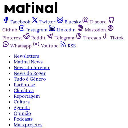
Facebook
Twitter
Bluesky
Discord
Github
Instagram
Linkedin
Mastodon
Pinterest
Reddit
Telegram
Threads
Tiktok
Whatsapp
Youtube
RSS
Newsletters
Matinal News
News do Juremir
News do Roger
Tudo é Gênero
Parêntese
Climática
Reportagem
Cultura
Agenda
Opinião
Podcasts
Mais projetos