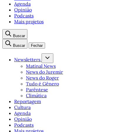
Agenda
Opinião
Podcasts
Mais projetos
Buscar
Buscar
Fechar
Newsletters
Matinal News
News do Juremir
News do Roger
Tudo é Gênero
Parêntese
Climática
Reportagem
Cultura
Agenda
Opinião
Podcasts
Mais projetos