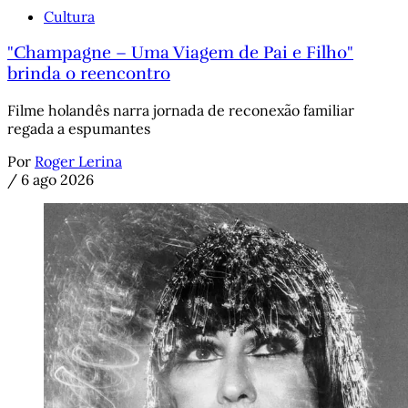
Cultura
"Champagne – Uma Viagem de Pai e Filho"
brinda o reencontro
Filme holandês narra jornada de reconexão familiar
regada a espumantes
Por
Roger Lerina
/
6 ago 2026