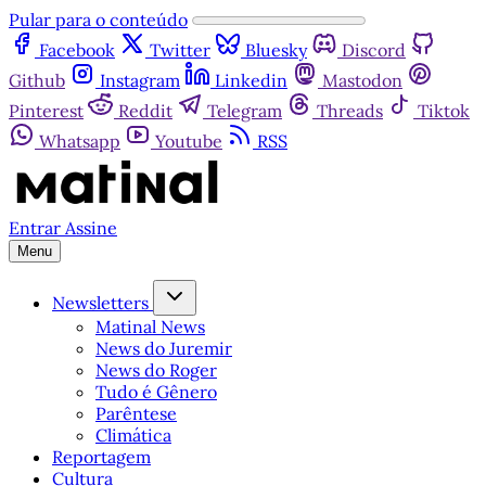
Pular para o conteúdo
Facebook
Twitter
Bluesky
Discord
Github
Instagram
Linkedin
Mastodon
Pinterest
Reddit
Telegram
Threads
Tiktok
Whatsapp
Youtube
RSS
Entrar
Assine
Menu
Newsletters
Matinal News
News do Juremir
News do Roger
Tudo é Gênero
Parêntese
Climática
Reportagem
Cultura