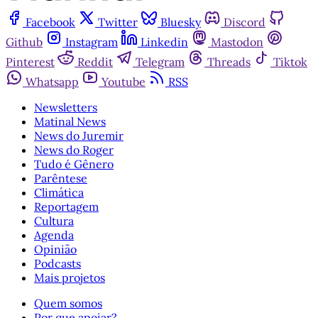
Facebook
Twitter
Bluesky
Discord
Github
Instagram
Linkedin
Mastodon
Pinterest
Reddit
Telegram
Threads
Tiktok
Whatsapp
Youtube
RSS
Newsletters
Matinal News
News do Juremir
News do Roger
Tudo é Gênero
Parêntese
Climática
Reportagem
Cultura
Agenda
Opinião
Podcasts
Mais projetos
Quem somos
Por que apoiar?