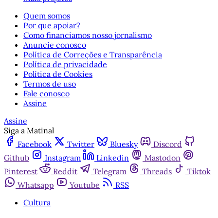
Quem somos
Por que apoiar?
Como financiamos nosso jornalismo
Anuncie conosco
Política de Correções e Transparência
Política de privacidade
Política de Cookies
Termos de uso
Fale conosco
Assine
Assine
Siga a Matinal
Facebook
Twitter
Bluesky
Discord
Github
Instagram
Linkedin
Mastodon
Pinterest
Reddit
Telegram
Threads
Tiktok
Whatsapp
Youtube
RSS
Cultura