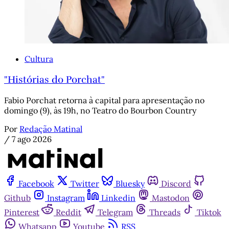
Cultura
"Histórias do Porchat"
Fabio Porchat retorna à capital para apresentação no
domingo (9), às 19h, no Teatro do Bourbon Country
Por
Redação Matinal
/
7 ago 2026
Facebook
Twitter
Bluesky
Discord
Github
Instagram
Linkedin
Mastodon
Pinterest
Reddit
Telegram
Threads
Tiktok
Whatsapp
Youtube
RSS