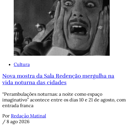
Cultura
Nova mostra da Sala Redenção mergulha na
vida noturna das cidades
“Perambulações noturnas: a noite como espaço
imaginativo” acontece entre os dias 10 e 21 de agosto, com
entrada franca
Por
Redação Matinal
/
8 ago 2026