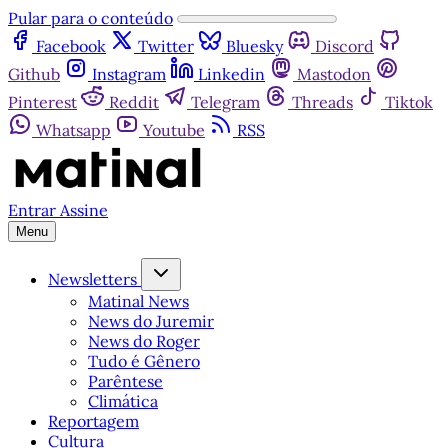
Pular para o conteúdo
Facebook
Twitter
Bluesky
Discord
Github
Instagram
Linkedin
Mastodon
Pinterest
Reddit
Telegram
Threads
Tiktok
Whatsapp
Youtube
RSS
Entrar
Assine
Menu
Newsletters
Matinal News
News do Juremir
News do Roger
Tudo é Gênero
Parêntese
Climática
Reportagem
Cultura