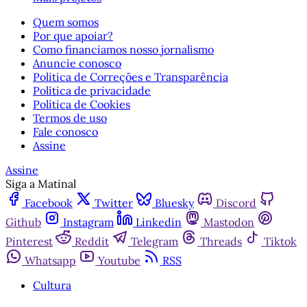
Quem somos
Por que apoiar?
Como financiamos nosso jornalismo
Anuncie conosco
Política de Correções e Transparência
Política de privacidade
Política de Cookies
Termos de uso
Fale conosco
Assine
Assine
Siga a Matinal
Facebook
Twitter
Bluesky
Discord
Github
Instagram
Linkedin
Mastodon
Pinterest
Reddit
Telegram
Threads
Tiktok
Whatsapp
Youtube
RSS
Cultura