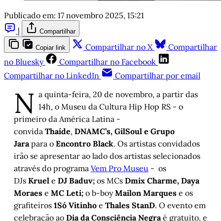
Publicado em:
17 novembro 2025, 15:21
|
Compartilhar
Compartilhar no X
Compartilhar
Copiar link
no Bluesky
Compartilhar no Facebook
Compartilhar no LinkedIn
Compartilhar por email
N
a quinta-feira, 20 de novembro, a partir das
14h, o Museu da Cultura Hip Hop RS - o
primeiro da América Latina -
convida
Thaíde
,
DNAMC’s, GilSoul e Grupo
Jara
para o
Encontro Black
. Os artistas convidados
irão se apresentar ao lado dos artistas selecionados
através do programa
Vem Pro Museu
- os
DJs
Kruel
e
DJ Baduv;
os MCs
Dmix Charme, Daya
Moraes
e
MC Leti;
o b-boy
Mailon Marques
e os
grafiteiros
1Só Vitinho
e
Thales StanD
. O evento em
celebração ao
Dia da Consciência Negra
é gratuito, e