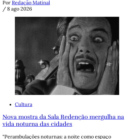
Por
Redação Matinal
/
8 ago 2026
Cultura
Nova mostra da Sala Redenção mergulha na
vida noturna das cidades
“Perambulações noturnas: a noite como espaço