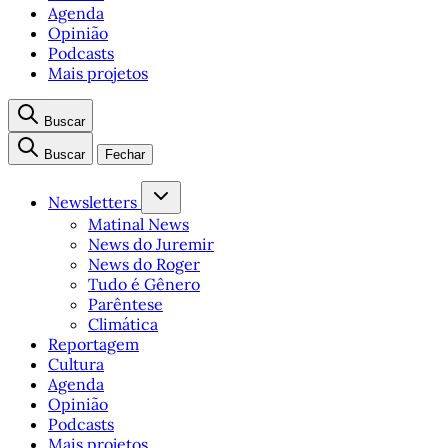
Agenda
Opinião
Podcasts
Mais projetos
Buscar
Buscar
Fechar
Newsletters
Matinal News
News do Juremir
News do Roger
Tudo é Gênero
Parêntese
Climática
Reportagem
Cultura
Agenda
Opinião
Podcasts
Mais projetos