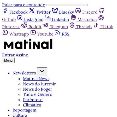
Pular para o conteúdo
Facebook
Twitter
Bluesky
Discord
Github
Instagram
Linkedin
Mastodon
Pinterest
Reddit
Telegram
Threads
Tiktok
Whatsapp
Youtube
RSS
Entrar
Assine
Menu
Newsletters
Matinal News
News do Juremir
News do Roger
Tudo é Gênero
Parêntese
Climática
Reportagem
Cultura