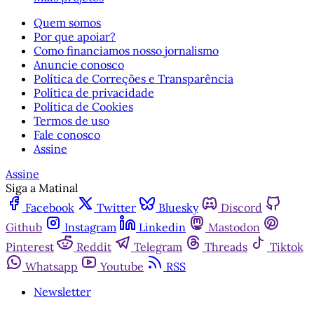
Quem somos
Por que apoiar?
Como financiamos nosso jornalismo
Anuncie conosco
Política de Correções e Transparência
Política de privacidade
Política de Cookies
Termos de uso
Fale conosco
Assine
Assine
Siga a Matinal
Facebook
Twitter
Bluesky
Discord
Github
Instagram
Linkedin
Mastodon
Pinterest
Reddit
Telegram
Threads
Tiktok
Whatsapp
Youtube
RSS
Newsletter