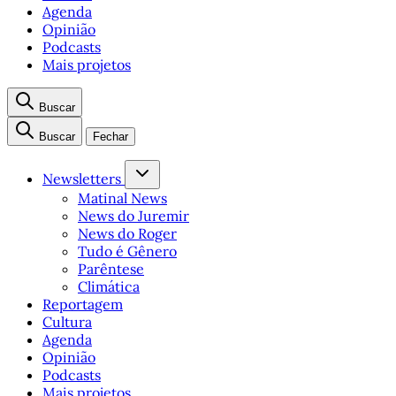
Agenda
Opinião
Podcasts
Mais projetos
Buscar
Buscar
Fechar
Newsletters
Matinal News
News do Juremir
News do Roger
Tudo é Gênero
Parêntese
Climática
Reportagem
Cultura
Agenda
Opinião
Podcasts
Mais projetos