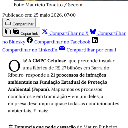
Foto: Maurício Tonetto / Secom
Publicado em:
25 maio 2026, 07:00
Compartilhar
Compartilhar no X
Compartilhar
Copiar link
no Bluesky
Compartilhar no Facebook
Compartilhar no LinkedIn
Compartilhar por email
O
lá!
A CMPC Celulose
, que pretende instalar
uma fábrica de R$ 27 bilhões em Barra do
Ribeiro, responde a
21 processos de infrações
ambientais na Fundação Estadual de Proteção
Ambiental (Fepam)
. Mapeamos os processos
concluídos e em tramitação
–
em um deles, a
empresa descumpriu quase todas as condicionantes
ambientais. E mais:
🏛️
Denuncia que pede cassação
de Mauro Pinheiro