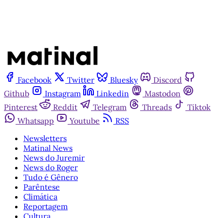
Facebook
Twitter
Bluesky
Discord
Github
Instagram
Linkedin
Mastodon
Pinterest
Reddit
Telegram
Threads
Tiktok
Whatsapp
Youtube
RSS
Newsletters
Matinal News
News do Juremir
News do Roger
Tudo é Gênero
Parêntese
Climática
Reportagem
Cultura