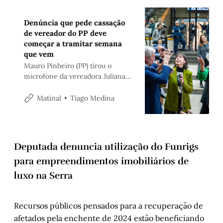
Denúncia que pede cassação
de vereador do PP deve
começar a tramitar semana
que vem
Mauro Pinheiro (PP) tirou o
microfone da vereadora Juliana
de Souza (PT), interrompendo a
fala dela em plenário.
Tiago Medina
Matinal
Parlamentar chegou a classificar
denúncia como “narrativa” antes
de pedir desculpas
Deputada denuncia utilização do Funrigs
para empreendimentos imobiliários de
luxo na Serra
Recursos públicos pensados para a recuperação de
afetados pela enchente de 2024 estão beneficiando