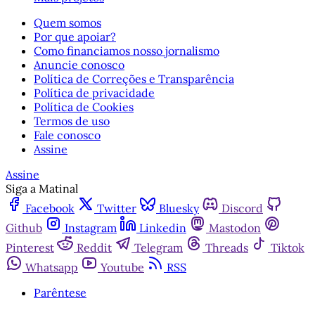
Quem somos
Por que apoiar?
Como financiamos nosso jornalismo
Anuncie conosco
Política de Correções e Transparência
Política de privacidade
Política de Cookies
Termos de uso
Fale conosco
Assine
Assine
Siga a Matinal
Facebook
Twitter
Bluesky
Discord
Github
Instagram
Linkedin
Mastodon
Pinterest
Reddit
Telegram
Threads
Tiktok
Whatsapp
Youtube
RSS
Parêntese