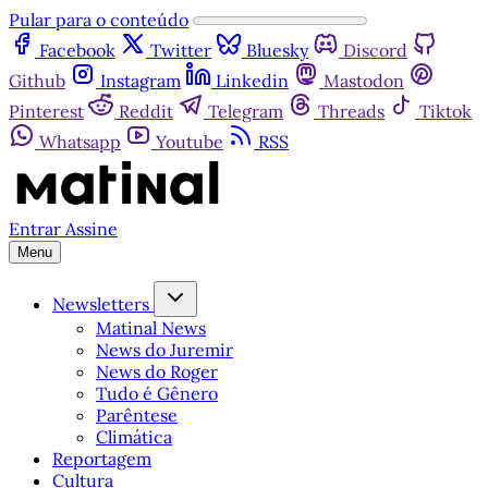
Pular para o conteúdo
Facebook
Twitter
Bluesky
Discord
Github
Instagram
Linkedin
Mastodon
Pinterest
Reddit
Telegram
Threads
Tiktok
Whatsapp
Youtube
RSS
Entrar
Assine
Menu
Newsletters
Matinal News
News do Juremir
News do Roger
Tudo é Gênero
Parêntese
Climática
Reportagem
Cultura