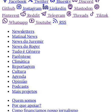
Facebook
Twitter
Bluesky
Discord
Github
Instagram
Linkedin
Mastodon
Pinterest
Reddit
Telegram
Threads
Tiktok
Whatsapp
Youtube
RSS
Newsletters
Matinal News
News do Juremir
News do Roger
Tudo é Gênero
Parêntese
Climática
Reportagem
Cultura
Agenda
Opinião
Podcasts
Mais projetos
Quem somos
Por que apoiar?
Como financiamos nosso jornalismo