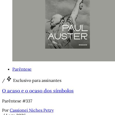
Parêntese
/
Exclusivo para assinantes
O acaso e o ocaso dos símbolos
Parêntese #337
Por
Cassionei Niches Petry