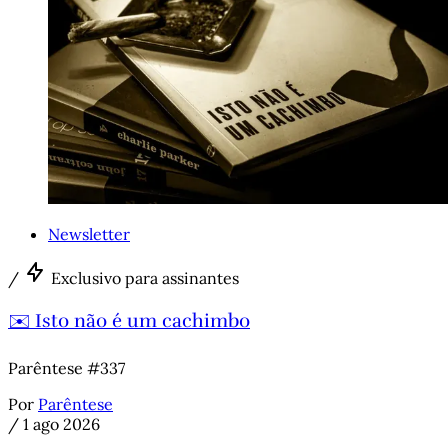
Newsletter
/
Exclusivo para assinantes
✉️ Isto não é um cachimbo
Parêntese #337
Por
Parêntese
/
1 ago 2026