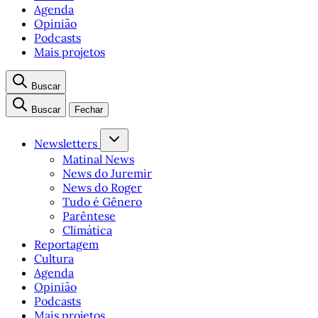
Agenda
Opinião
Podcasts
Mais projetos
Buscar
Buscar
Fechar
Newsletters
Matinal News
News do Juremir
News do Roger
Tudo é Gênero
Parêntese
Climática
Reportagem
Cultura
Agenda
Opinião
Podcasts
Mais projetos