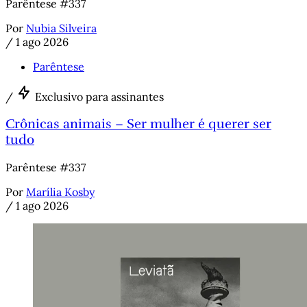
Parêntese #337
Por
Nubia Silveira
/
1 ago 2026
Parêntese
/
Exclusivo para assinantes
Crônicas animais – Ser mulher é querer ser
tudo
Parêntese #337
Por
Marília Kosby
/
1 ago 2026