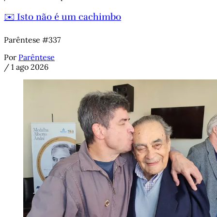
✉️ Isto não é um cachimbo
Parêntese #337
Por
Parêntese
/
1 ago 2026