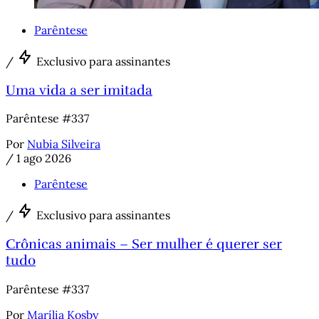
Parêntese
/
Exclusivo para assinantes
Uma vida a ser imitada
Parêntese #337
Por
Nubia Silveira
/
1 ago 2026
Parêntese
/
Exclusivo para assinantes
Crônicas animais – Ser mulher é querer ser
tudo
Parêntese #337
Por
Marília Kosby