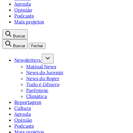
Agenda
Opinião
Podcasts
Mais projetos
Buscar
Buscar
Fechar
Newsletters
Matinal News
News do Juremir
News do Roger
Tudo é Gênero
Parêntese
Climática
Reportagem
Cultura
Agenda
Opinião
Podcasts
Mais projetos