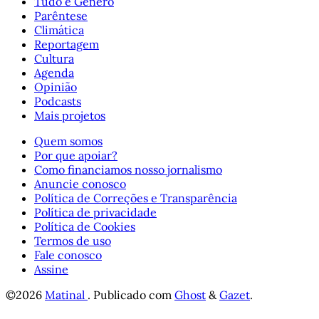
Tudo é Gênero
Parêntese
Climática
Reportagem
Cultura
Agenda
Opinião
Podcasts
Mais projetos
Quem somos
Por que apoiar?
Como financiamos nosso jornalismo
Anuncie conosco
Política de Correções e Transparência
Política de privacidade
Política de Cookies
Termos de uso
Fale conosco
Assine
©2026
Matinal
.
Publicado com
Ghost
&
Gazet
.