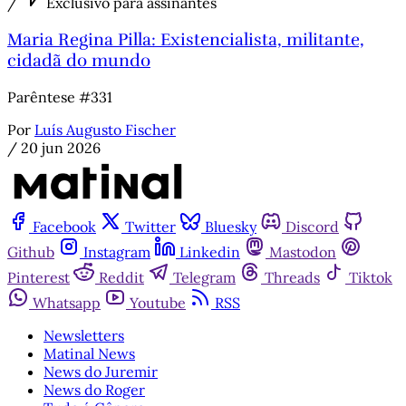
/
Exclusivo para assinantes
Maria Regina Pilla: Existencialista, militante,
cidadã do mundo
Parêntese #331
Por
Luís Augusto Fischer
/
20 jun 2026
Facebook
Twitter
Bluesky
Discord
Github
Instagram
Linkedin
Mastodon
Pinterest
Reddit
Telegram
Threads
Tiktok
Whatsapp
Youtube
RSS
Newsletters
Matinal News
News do Juremir
News do Roger