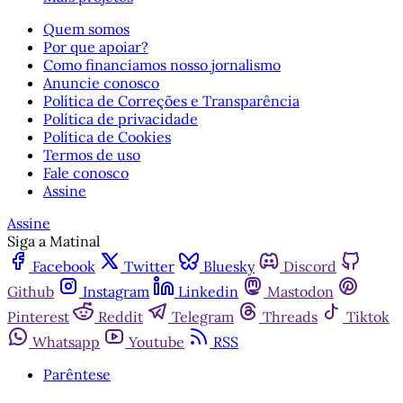
Quem somos
Por que apoiar?
Como financiamos nosso jornalismo
Anuncie conosco
Política de Correções e Transparência
Política de privacidade
Política de Cookies
Termos de uso
Fale conosco
Assine
Assine
Siga a Matinal
Facebook
Twitter
Bluesky
Discord
Github
Instagram
Linkedin
Mastodon
Pinterest
Reddit
Telegram
Threads
Tiktok
Whatsapp
Youtube
RSS
Parêntese