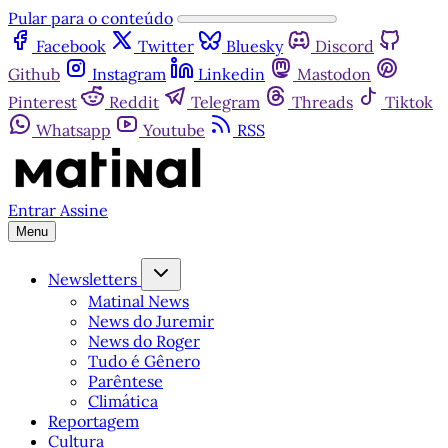
Pular para o conteúdo
Facebook
Twitter
Bluesky
Discord
Github
Instagram
Linkedin
Mastodon
Pinterest
Reddit
Telegram
Threads
Tiktok
Whatsapp
Youtube
RSS
Entrar
Assine
Menu
Newsletters
Matinal News
News do Juremir
News do Roger
Tudo é Gênero
Parêntese
Climática
Reportagem
Cultura