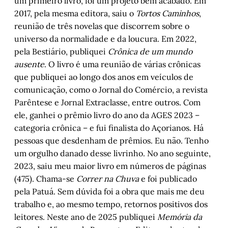
um primeiro livro, foi um projeto bem acabado. Em
2017, pela mesma editora, saiu o
Tortos Caminhos
,
reunião de três novelas que discorrem sobre o
universo da normalidade e da loucura. Em 2022,
pela Bestiário, publiquei
Crônica de um mundo
ausente
. O livro é uma reunião de várias crônicas
que publiquei ao longo dos anos em veículos de
comunicação, como o Jornal do Comércio, a revista
Parêntese e Jornal Extraclasse, entre outros. Com
ele, ganhei o prêmio livro do ano da AGES 2023 –
categoria crônica – e fui finalista do Açorianos. Há
pessoas que desdenham de prêmios. Eu não. Tenho
um orgulho danado desse livrinho. No ano seguinte,
2023, saiu meu maior livro em números de páginas
(475). Chama-se
Correr na Chuva
e foi publicado
pela Patuá. Sem dúvida foi a obra que mais me deu
trabalho e, ao mesmo tempo, retornos positivos dos
leitores. Neste ano de 2025 publiquei
Memória da