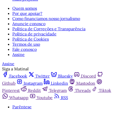
Quem somos
Por que apoiar?
Como financiamos nosso jornalismo
Anuncie conosco
Política de Correções e Transparência
Política de privacidade
Política de Cookies
Termos de uso
Fale conosco
Assine
Assine
Siga a Matinal
Facebook
Twitter
Bluesky
Discord
Github
Instagram
Linkedin
Mastodon
Pinterest
Reddit
Telegram
Threads
Tiktok
Whatsapp
Youtube
RSS
Parêntese