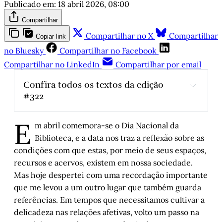
Publicado em:
18 abril 2026, 08:00
Compartilhar
Compartilhar no X
Compartilhar
Copiar link
no Bluesky
Compartilhar no Facebook
Compartilhar no LinkedIn
Compartilhar por email
Confira todos os textos da edição 
#322
19 de abril: Presença, resistência e 
E
extermínio dos Povos Indígenas
, por 
m abril comemora-se o Dia Nacional da
Cristiano Goldschmidt
Biblioteca, e a data nos traz a reflexão sobre as
Bibliotecas abertas
, por Ângela Hoffman
condições com que estas, por meio de seus espaços,
O dia em que a prefeitura “importou” 15 
recursos e acervos, existem em nossa sociedade.
músicos da Itália
, por Álvaro Santi
Mas hoje despertei com uma recordação importante
que me levou a um outro lugar que também guarda
Saramago sai e quem perde é a geração 
futura
, por Alfredo Fedrizzi
referências. Em tempos que necessitamos cultivar a
delicadeza nas relações afetivas, volto um passo na
Meu affair com Theo
, por Ondina Fachel 