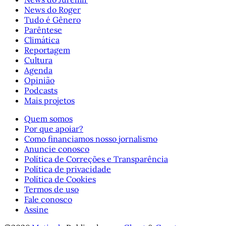
News do Roger
Tudo é Gênero
Parêntese
Climática
Reportagem
Cultura
Agenda
Opinião
Podcasts
Mais projetos
Quem somos
Por que apoiar?
Como financiamos nosso jornalismo
Anuncie conosco
Política de Correções e Transparência
Política de privacidade
Política de Cookies
Termos de uso
Fale conosco
Assine