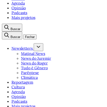
Agenda
Opinião
Podcasts
Mais projetos
Buscar
Buscar
Fechar
Newsletters
Matinal News
News do Juremir
News do Roger
Tudo é Gênero
Parêntese
Climática
Reportagem
Cultura
Agenda
Opinião
Podcasts
Mais projetos