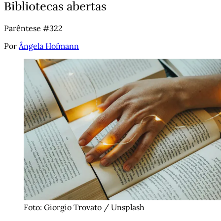
Bibliotecas abertas
Parêntese #322
Por
Ângela Hofmann
Foto: Giorgio Trovato / Unsplash