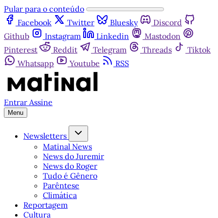
Pular para o conteúdo
Facebook
Twitter
Bluesky
Discord
Github
Instagram
Linkedin
Mastodon
Pinterest
Reddit
Telegram
Threads
Tiktok
Whatsapp
Youtube
RSS
Entrar
Assine
Menu
Newsletters
Matinal News
News do Juremir
News do Roger
Tudo é Gênero
Parêntese
Climática
Reportagem
Cultura