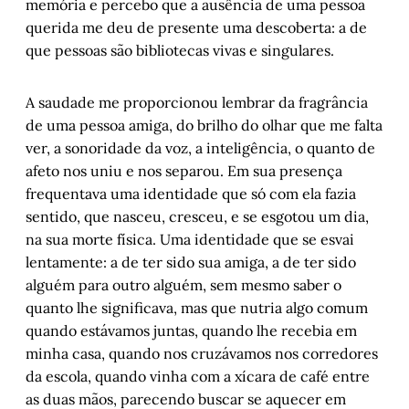
Leal
memória e percebo que a ausência de uma pessoa
querida me deu de presente uma descoberta: a de
A substituição do pensamento
, por Marlon 
que pessoas são bibliotecas vivas e singulares.
Pires Ramos
O Rock Gaúcho – Parte IV
, por Arthur de 
Faria
A saudade me proporcionou lembrar da fragrância
O tigre de olhos verdes
, por Sergio Faraco
de uma pessoa amiga, do brilho do olhar que me falta
ver, a sonoridade da voz, a inteligência, o quanto de
Cordel do Corte Raso – Capítulo 2
, por 
afeto nos uniu e nos separou. Em sua presença
Gonçalo Ferraz
frequentava uma identidade que só com ela fazia
Entre o mundo e eu – Capítulo II
, Marlon 
sentido, que nasceu, cresceu, e se esgotou um dia,
Pires Ramos
na sua morte física. Uma identidade que se esvai
Refil (da meada), a epistemologia da saudade 
lentamente: a de ter sido sua amiga, a de ter sido
em Diego Grando
, por Augusto Quenard
alguém para outro alguém, sem mesmo saber o
A boneca e a sobrevivente do holocausto
, 
quanto lhe significava, mas que nutria algo comum
por Juremir Machado da Silva
quando estávamos juntas, quando lhe recebia em
minha casa, quando nos cruzávamos nos corredores
da escola, quando vinha com a xícara de café entre
as duas mãos, parecendo buscar se aquecer em