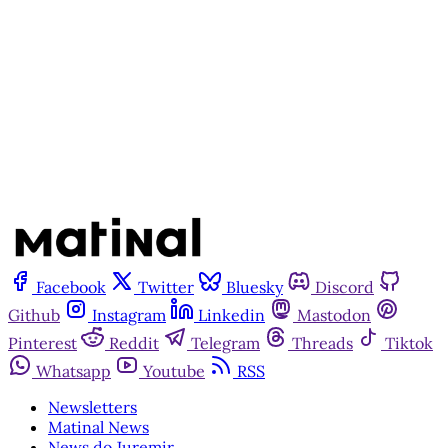
Assine agora
Já tem uma conta?
Entrar
Facebook
Twitter
Bluesky
Discord
Github
Instagram
Linkedin
Mastodon
Pinterest
Reddit
Telegram
Threads
Tiktok
Whatsapp
Youtube
RSS
Newsletters
Matinal News
News do Juremir