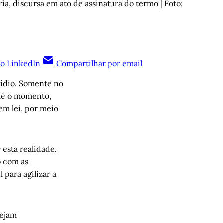
, discursa em ato de assinatura do termo | Foto: 
no LinkedIn
Compartilhar por email
cídio. Somente no
té o momento,
 em lei, por meio
esta realidade.
o com as
para agilizar a
sejam