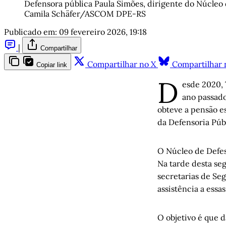
Defensora pública Paula Simões, dirigente do Núcleo d
Camila Schäfer/ASCOM DPE-RS
Publicado em:
09 fevereiro 2026, 19:18
|
Compartilhar
Compartilhar no X
Compartilhar 
Copiar link
D
esde 2020, 
ano passado
obteve a pensão es
da Defensoria Púb
O Núcleo de Defes
Na tarde desta se
secretarias de Se
assistência a essa
O objetivo é que d