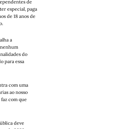
 dependentes de
er especial, paga
nos de 18 anos de
o.
alha a
ia nenhum
nalidades do
do para essa
 entra com uma
árias ao nosso
, faz com que
ública deve