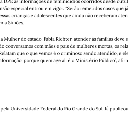
a DPE as informações de feminicídios ocorridos desde outu
ensão especial entrou em vigor. “Serão remetidos casos que j
ssas crianças e adolescentes que ainda não receberam ate
irma Simões.
da Mulher do estado, Fábia Richter, atender às famílias deve
ndo conversamos com mães e pais de mulheres mortas, os rela
Relatam que o que vemos é o criminoso sendo atendido, e el
nformação, porque quem age ali é o Ministério Público”, afir
pela Universidade Federal do Rio Grande do Sul. Já publicou