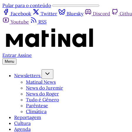
Pular para o conteúdo
Facebook
Twitter
Bluesky
Discord
Gith
Youtube
RSS
Entrar
Assine
Menu
Newsletters
Matinal News
News do Juremir
News do Roger
Tudo é Gênero
Parêntese
Climática
Reportagem
Cultura
Agenda