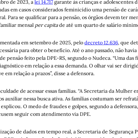
bro de 2023, a
lei 14.717
garante às crianças e adolescentes
adas em casos considerados feminicídio uma pensão de carát
al. Para se qualificar para a pensão, os órgãos devem ter me
familiar mensal
per capita
de até um quarto de salário mínim
lamentada em setembro de 2025, pelo
decreto 12.636
, que det
ssária para obter o benefício. Até o ano passado, não hav
 pensão feito pela DPE-RS, segundo o Nudeca. “Uma das fi
iagnóstico em relação a essa demanda. O olhar vai ser dirigi
ve em relação a prazos”, disse a defensora.
iculdade de acessar essas famílias. “A Secretaria da Mulher
s auxiliar nessa busca ativa. As famílias costumam ser refrat
, explicou. O medo de fraudes e golpes, segundo a defensora
ecusem seguir com atendimento via DPE.
lização de dados em tempo real, a Secretaria de Segurança P