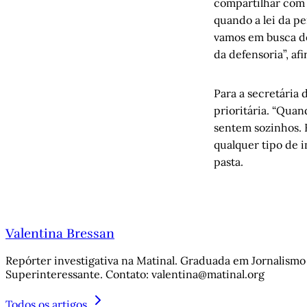
compartilhar com 
quando a lei da p
vamos em busca de
da defensoria”, af
Para a secretária 
prioritária. “Qua
sentem sozinhos. 
qualquer tipo de i
pasta.
Valentina Bressan
Repórter investigativa na Matinal. Graduada em Jornalismo 
Superinteressante. Contato: valentina@matinal.org
Todos os artigos