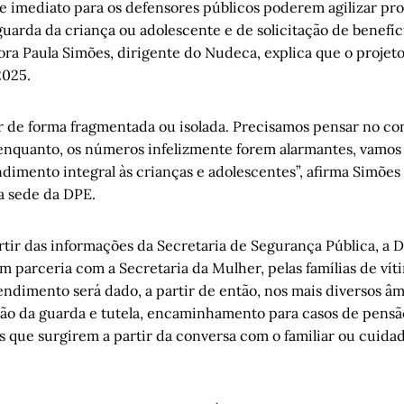
de imediato para os defensores públicos poderem agilizar pr
uarda da criança ou adolescente e de solicitação de benefí
ora Paula Simões, dirigente do Nudeca, explica que o projeto
2025.
 de forma fragmentada ou isolada. Precisamos pensar no co
 enquanto, os números infelizmente forem alarmantes, vamos 
ndimento integral às crianças e adolescentes”, afirma Simõe
na sede da DPE.
artir das informações da Secretaria de Segurança Pública, a D
m parceria com a Secretaria da Mulher, pelas famílias de vít
endimento será dado, a partir de então, nos mais diversos â
ção da guarda e tutela, encaminhamento para casos de pensão
 que surgirem a partir da conversa com o familiar ou cuidado
.