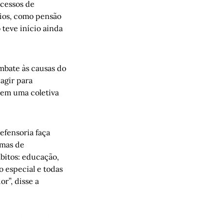
ocessos de
cios, como pensão
 teve início ainda
mbate às causas do
agir para
s em uma coletiva
efensoria faça
imas de
mbitos: educação,
 especial e todas
r”, disse a