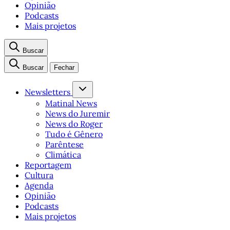
Opinião
Podcasts
Mais projetos
Buscar
Buscar
Fechar
Newsletters
Matinal News
News do Juremir
News do Roger
Tudo é Gênero
Parêntese
Climática
Reportagem
Cultura
Agenda
Opinião
Podcasts
Mais projetos