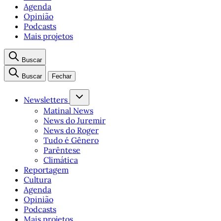
Agenda
Opinião
Podcasts
Mais projetos
Buscar
Buscar
Fechar
Newsletters
Matinal News
News do Juremir
News do Roger
Tudo é Gênero
Parêntese
Climática
Reportagem
Cultura
Agenda
Opinião
Podcasts
Mais projetos