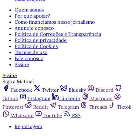
Quem somos
Por que apoiar?
Como financiamos nosso jornalismo
Anuncie conosco
Política de Correções e Transparência
Política de privacidade
Política de Cookies
Termos de uso
Fale conosco
Assine
Assine
Siga a Matinal
Facebook
Twitter
Bluesky
Discord
Github
Instagram
Linkedin
Mastodon
Pinterest
Reddit
Telegram
Threads
Tiktok
Whatsapp
Youtube
RSS
Reportagem