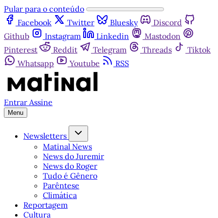
Pular para o conteúdo
Facebook
Twitter
Bluesky
Discord
Github
Instagram
Linkedin
Mastodon
Pinterest
Reddit
Telegram
Threads
Tiktok
Whatsapp
Youtube
RSS
Entrar
Assine
Menu
Newsletters
Matinal News
News do Juremir
News do Roger
Tudo é Gênero
Parêntese
Climática
Reportagem
Cultura