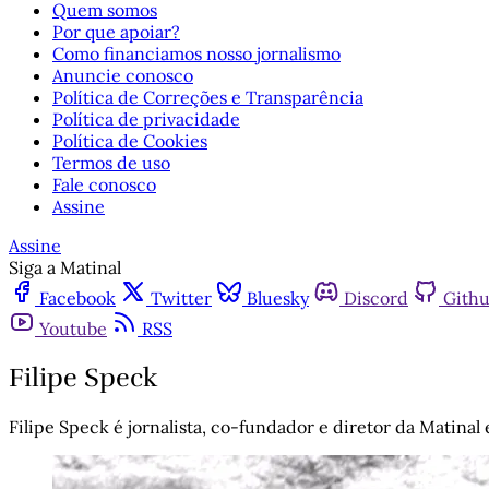
Quem somos
Por que apoiar?
Como financiamos nosso jornalismo
Anuncie conosco
Política de Correções e Transparência
Política de privacidade
Política de Cookies
Termos de uso
Fale conosco
Assine
Assine
Siga a Matinal
Facebook
Twitter
Bluesky
Discord
Gith
Youtube
RSS
Filipe Speck
Filipe Speck é jornalista, co-fundador e diretor da Matinal