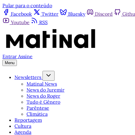
Pular para o conteúdo
Facebook
Twitter
Bluesky
Discord
Gith
Youtube
RSS
Entrar
Assine
Menu
Newsletters
Matinal News
News do Juremir
News do Roger
Tudo é Gênero
Parêntese
Climática
Reportagem
Cultura
Agenda