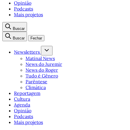
Opinião
Podcasts
Mais projetos
Buscar
Buscar
Fechar
Newsletters
Matinal News
News do Juremir
News do Roger
Tudo é Gênero
Parêntese
Climática
Reportagem
Cultura
Agenda
Opinião
Podcasts
Mais projetos