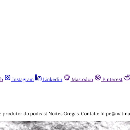
ub
Instagram
Linkedin
Mastodon
Pinterest
 e produtor do podcast Noites Gregas. Contato: filipe@matinal