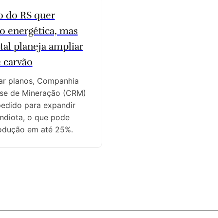
 do RS quer
ão energética, mas
tal planeja ampliar
 carvão
ar planos, Companhia
se de Mineração (CRM)
pedido para expandir
ndiota, o que pode
rodução em até 25%.