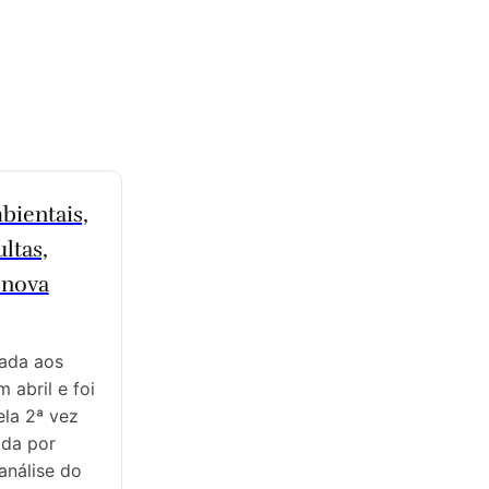
bientais,
ltas,
 nova
gada aos
 abril e foi
ela 2ª vez
ida por
análise do