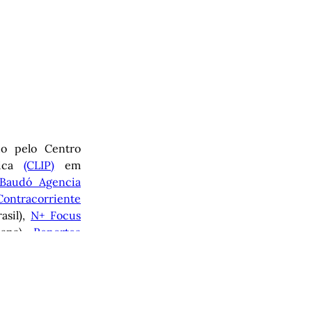
o pelo Centro
tica
(CLIP)
em
Baudó Agencia
Contracorriente
asil),
N+ Focus
cana),
Reportea
ongabay Latam
rvão na América