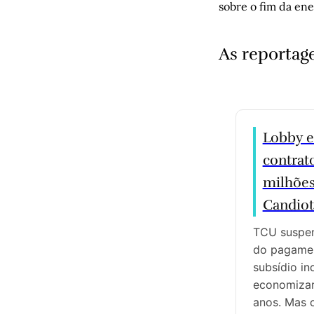
sobre o fim da ene
As reportag
Lobby e
contrat
milhões
Candiota
TCU suspen
do pagamen
subsídio in
economizar
anos. Mas o