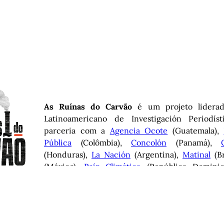
As Ruínas do Carvão
é um projeto liderad
Latinoamericano de Investigación Periodís
parceria com a
Agencia Ocote
(Guatemala),
Pública
(Colômbia),
Concolón
(Panamá),
(Honduras),
La Nación
(Argentina),
Matinal
(Br
(México),
Raíz Climática
(República Domini
(Chile),
Climate Tracker América Latina
e
M
sobre a transição para longe da energia a ca
Latina. Revisão jurídica:
El Veinte.