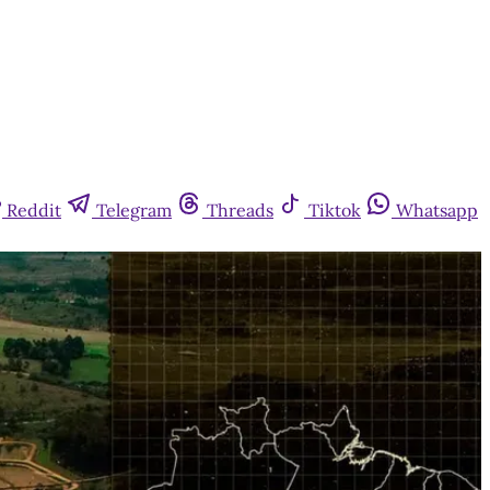
Reddit
Telegram
Threads
Tiktok
Whatsapp