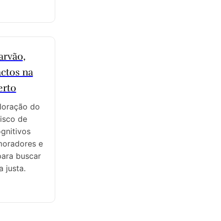
arvão,
ctos na
erto
loração do
isco de
gnitivos
moradores e
para buscar
 justa.