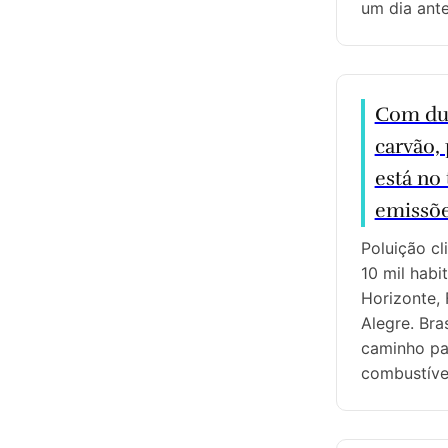
um dia ante
Com dua
carvão,
está no
emissõ
Poluição cl
10 mil habi
Horizonte, 
Alegre. Br
caminho pa
combustívei