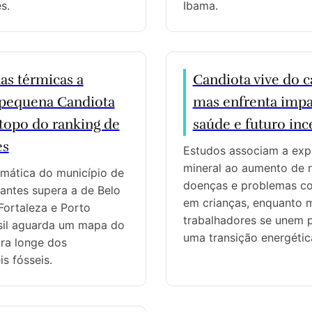
s.
Ibama.
s térmicas a
Candiota vive do c
 pequena Candiota
mas enfrenta impa
 topo do ranking de
saúde e futuro inc
es
Estudos associam a exp
mineral ao aumento de r
imática do município de
doenças e problemas co
tantes supera a de Belo
em crianças, enquanto 
Fortaleza e Porto
trabalhadores se unem 
asil aguarda um mapa do
uma transição energética
ra longe dos
s fósseis.