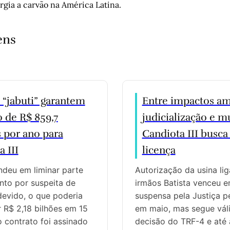
rgia a carvão na América Latina.
ens
 “jabuti” garantem
Entre impactos am
o de R$ 859,7
judicialização e mu
 por ano para
Candiota III busca
 III
licença
deu em liminar parte
Autorização da usina li
to por suspeita de
irmãos Batista venceu em
devido, o que poderia
suspensa pela Justiça p
 R$ 2,18 bilhões em 15
em maio, mas segue vál
 contrato foi assinado
decisão do TRF-4 e até 