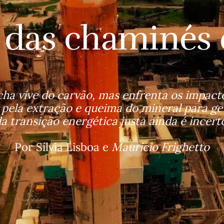
 das chaminés 
ha vive do carvão, mas enfrenta os impacto
pela extração e queima do mineral para ger
a transição energética justa ainda é incert
Por Sílvia Lisboa e 
Maurício Frighetto