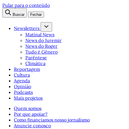
Pular para o conteúdo
Buscar
Fechar
Newsletters
Matinal News
News do Juremir
News do Roger
Tudo é Gênero
Parêntese
Climática
Reportagem
Cultura
Agenda
Opinião
Podcasts
Mais projetos
Quem somos
Por que apoiar?
Como financiamos nosso jornalismo
Anuncie conosco