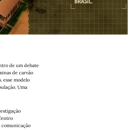
entro de um debate
 minas de carvão
o, esse modelo
opulação. Uma
vestigação
Centro
de comunicação