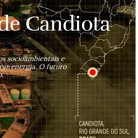
de Candiota
s socioambientais e 
ar energia. O futuro 
o.