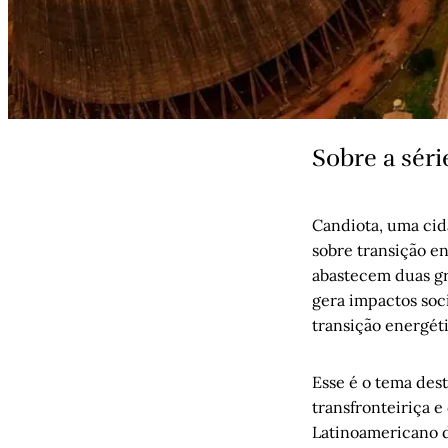
Sobre a séri
Candiota, uma cid
sobre transição e
abastecem duas gr
gera impactos soc
transição energét
Esse é o tema dest
transfronteiriça e
Latinoamericano d