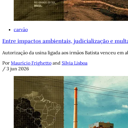
carvão
Entre impactos ambientais, judicialização e multa
Autorização da usina ligada aos irmãos Batista venceu em ab
Por
Maurício Frighetto
and
Sílvia Lisboa
/
3 jun 2026