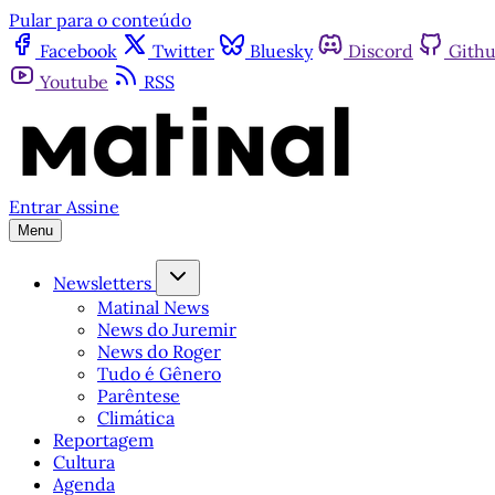
Pular para o conteúdo
Facebook
Twitter
Bluesky
Discord
Gith
Youtube
RSS
Entrar
Assine
Menu
Newsletters
Matinal News
News do Juremir
News do Roger
Tudo é Gênero
Parêntese
Climática
Reportagem
Cultura
Agenda