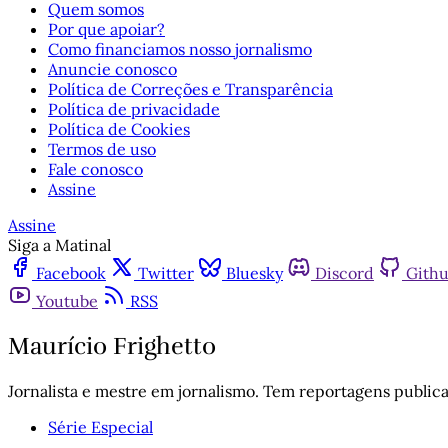
Quem somos
Por que apoiar?
Como financiamos nosso jornalismo
Anuncie conosco
Política de Correções e Transparência
Política de privacidade
Política de Cookies
Termos de uso
Fale conosco
Assine
Assine
Siga a Matinal
Facebook
Twitter
Bluesky
Discord
Gith
Youtube
RSS
Maurício Frighetto
Jornalista e mestre em jornalismo. Tem reportagens publica
Série Especial