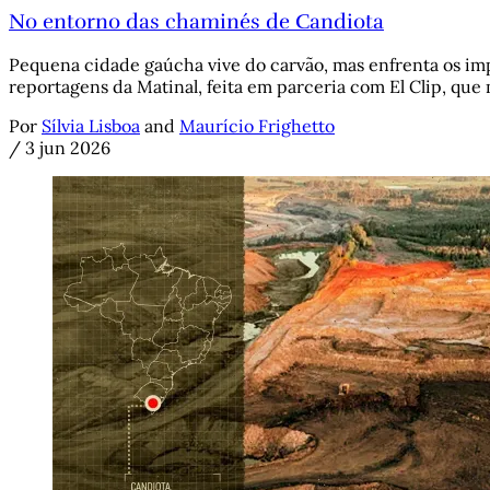
No entorno das chaminés de Candiota
Pequena cidade gaúcha vive do carvão, mas enfrenta os imp
reportagens da Matinal, feita em parceria com El Clip, que 
Por
Sílvia Lisboa
and
Maurício Frighetto
/
3 jun 2026