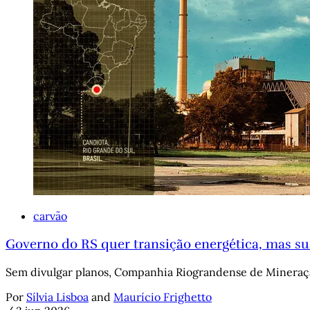
carvão
Governo do RS quer transição energética, mas sua
Sem divulgar planos, Companhia Riograndense de Mineraçã
Por
Sílvia Lisboa
and
Maurício Frighetto