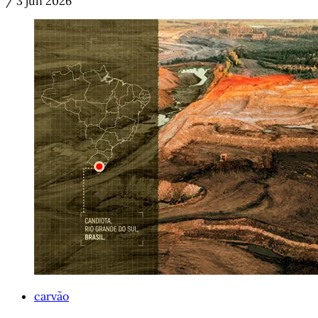
/
3 jun 2026
carvão