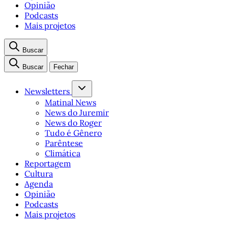
Opinião
Podcasts
Mais projetos
Buscar
Buscar
Fechar
Newsletters
Matinal News
News do Juremir
News do Roger
Tudo é Gênero
Parêntese
Climática
Reportagem
Cultura
Agenda
Opinião
Podcasts
Mais projetos