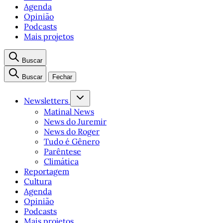
Agenda
Opinião
Podcasts
Mais projetos
Buscar
Buscar
Fechar
Newsletters
Matinal News
News do Juremir
News do Roger
Tudo é Gênero
Parêntese
Climática
Reportagem
Cultura
Agenda
Opinião
Podcasts
Mais projetos