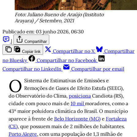
Foto: Juliano Bueno de Araújo (Instituto
Arayara) / Setembro, 2021
Publicado em:
03 junho 2026, 06:30
|
Compartilhar
Compartilhar no X
Compartilhar
Copiar link
no Bluesky
Compartilhar no Facebook
Compartilhar no LinkedIn
Compartilhar por email
O
Sistema de Estimativas de Emissões e
Remoções de Gases de Efeito Estufa (SEEG),
do Observatório do Clima,
posiciona
Candiota (RS),
cidade com pouco mais de
10 mil
moradores, como a
43ª maior poluidora climática do Brasil. O município
aparece à frente de
Belo Horizonte (MG)
e
Fortaleza
(CE)
, que possuem mais de 2 milhões de habitantes.
Porto Alegre
, com uma população de 1,3 milhão de