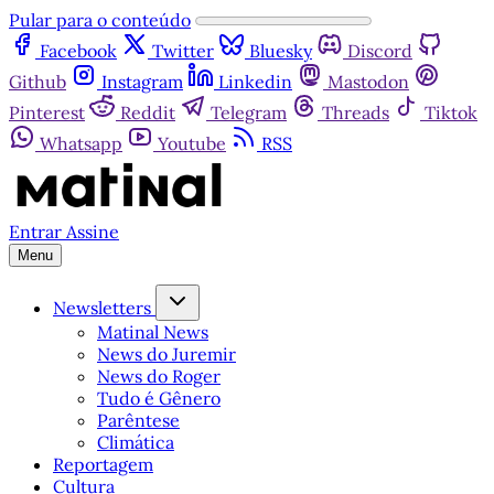
Pular para o conteúdo
Facebook
Twitter
Bluesky
Discord
Github
Instagram
Linkedin
Mastodon
Pinterest
Reddit
Telegram
Threads
Tiktok
Whatsapp
Youtube
RSS
Entrar
Assine
Menu
Newsletters
Matinal News
News do Juremir
News do Roger
Tudo é Gênero
Parêntese
Climática
Reportagem
Cultura