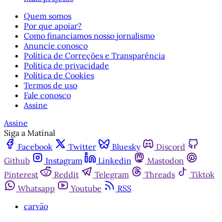
Quem somos
Por que apoiar?
Como financiamos nosso jornalismo
Anuncie conosco
Política de Correções e Transparência
Política de privacidade
Política de Cookies
Termos de uso
Fale conosco
Assine
Assine
Siga a Matinal
Facebook
Twitter
Bluesky
Discord
Github
Instagram
Linkedin
Mastodon
Pinterest
Reddit
Telegram
Threads
Tiktok
Whatsapp
Youtube
RSS
carvão