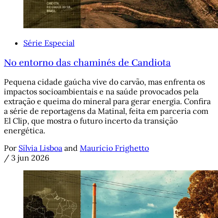
Série Especial
No entorno das chaminés de Candiota
Pequena cidade gaúcha vive do carvão, mas enfrenta os
impactos socioambientais e na saúde provocados pela
extração e queima do mineral para gerar energia. Confira
a série de reportagens da Matinal, feita em parceria com
El Clip, que mostra o futuro incerto da transição
energética.
Por
Sílvia Lisboa
and
Maurício Frighetto
/
3 jun 2026