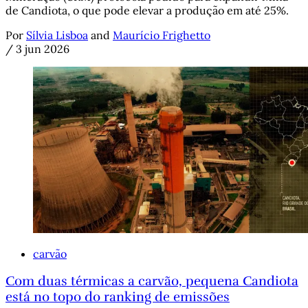
de Candiota, o que pode elevar a produção em até 25%.
Por
Sílvia Lisboa
and
Maurício Frighetto
/
3 jun 2026
carvão
Com duas térmicas a carvão, pequena Candiota
está no topo do ranking de emissões