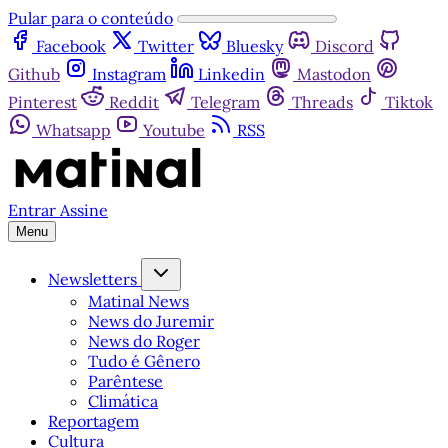
Pular para o conteúdo
Facebook
Twitter
Bluesky
Discord
Github
Instagram
Linkedin
Mastodon
Pinterest
Reddit
Telegram
Threads
Tiktok
Whatsapp
Youtube
RSS
Entrar
Assine
Menu
Newsletters
Matinal News
News do Juremir
News do Roger
Tudo é Gênero
Parêntese
Climática
Reportagem
Cultura