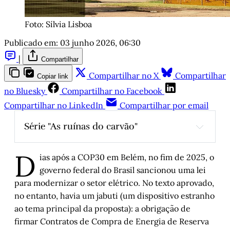
Foto: Sílvia Lisboa 
Publicado em:
03 junho 2026, 06:30
|
Compartilhar
Compartilhar no X
Compartilhar
Copiar link
no Bluesky
Compartilhar no Facebook
Compartilhar no LinkedIn
Compartilhar por email
Série "As ruínas do carvão"
D
ias após a COP30 em Belém, no fim de 2025, o
As ruínas do carvão
governo federal do Brasil sancionou uma lei
para modernizar o setor elétrico. No texto aprovado,
no entanto, havia um jabuti (um dispositivo estranho
ao tema principal da proposta): a obrigação de
firmar Contratos de Compra de Energia de Reserva
Lobby e “jabuti” garantem contrato de R$ 