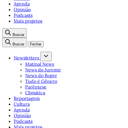
Agenda
Opinião
Podcasts
Mais projetos
Buscar
Buscar
Fechar
Newsletters
Matinal News
News do Juremir
News do Roger
Tudo é Gênero
Parêntese
Climática
Reportagem
Cultura
Agenda
Opinião
Podcasts
Mais projetos