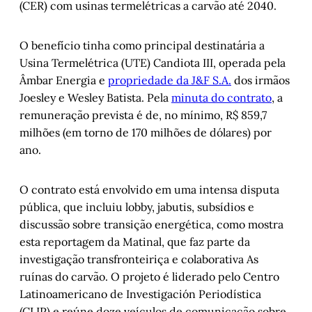
(CER) com usinas termelétricas a carvão até 2040.
859,7 milhões por ano para Candiota III
Entre impactos ambientais, judicialização e 
O benefício tinha como principal destinatária a
multas, Candiota III busca nova licença
Usina Termelétrica (UTE) Candiota III, operada pela
Com duas térmicas a carvão, pequena 
Âmbar Energia e
propriedade da J&F S.A.
dos irmãos
Candiota está no topo do ranking de 
Joesley e Wesley Batista. Pela
minuta do contrato
, a
emissões
remuneração prevista é de, no mínimo, R$ 859,7
Governo do RS quer transição energética, 
milhões (em torno de 170 milhões de dólares) por
mas sua estatal planeja ampliar mina de 
ano.
carvão
Candiota vive do carvão, mas enfrenta 
impactos na saúde e futuro incerto
O contrato está envolvido em uma intensa disputa
pública, que incluiu lobby, jabutis, subsídios e
discussão sobre transição energética, como mostra
esta reportagem da Matinal, que faz parte da
investigação transfronteiriça e colaborativa As
ruínas do carvão. O projeto é liderado pelo Centro
Latinoamericano de Investigación Periodística
(CLIP) e reúne doze veículos de comunicação sobre