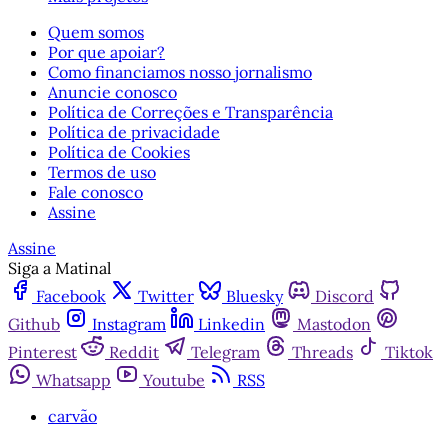
Quem somos
Por que apoiar?
Como financiamos nosso jornalismo
Anuncie conosco
Política de Correções e Transparência
Política de privacidade
Política de Cookies
Termos de uso
Fale conosco
Assine
Assine
Siga a Matinal
Facebook
Twitter
Bluesky
Discord
Github
Instagram
Linkedin
Mastodon
Pinterest
Reddit
Telegram
Threads
Tiktok
Whatsapp
Youtube
RSS
carvão