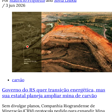
Por
Maurício Frighetto
and
Sílvia Lisboa
/
3 jun 2026
carvão
Governo do RS quer transição energética, mas
sua estatal planeja ampliar mina de carvão
Sem divulgar planos, Companhia Riograndense de
Mineração (CRM) protocola pedido para expandir Mina