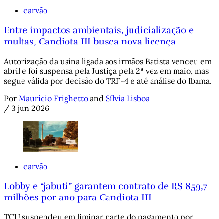
carvão
Entre impactos ambientais, judicialização e
multas, Candiota III busca nova licença
Autorização da usina ligada aos irmãos Batista venceu em
abril e foi suspensa pela Justiça pela 2ª vez em maio, mas
segue válida por decisão do TRF-4 e até análise do Ibama.
Por
Maurício Frighetto
and
Sílvia Lisboa
/
3 jun 2026
carvão
Lobby e “jabuti” garantem contrato de R$ 859,7
milhões por ano para Candiota III
TCU suspendeu em liminar parte do pagamento por