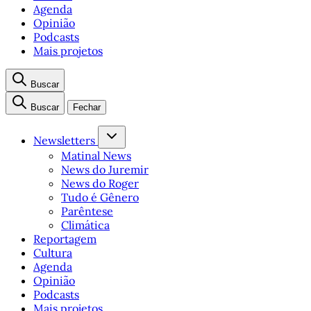
Agenda
Opinião
Podcasts
Mais projetos
Buscar
Buscar
Fechar
Newsletters
Matinal News
News do Juremir
News do Roger
Tudo é Gênero
Parêntese
Climática
Reportagem
Cultura
Agenda
Opinião
Podcasts
Mais projetos