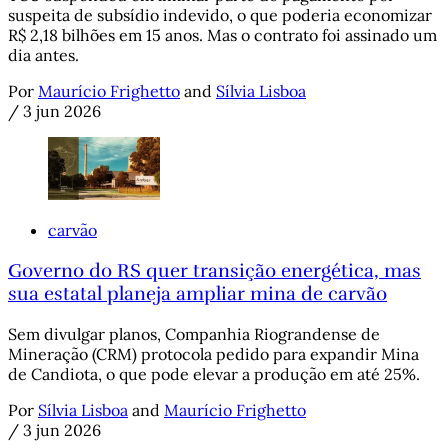
suspeita de subsídio indevido, o que poderia economizar
R$ 2,18 bilhões em 15 anos. Mas o contrato foi assinado um
dia antes.
Por
Maurício Frighetto
and
Sílvia Lisboa
/
3 jun 2026
carvão
Governo do RS quer transição energética, mas
sua estatal planeja ampliar mina de carvão
Sem divulgar planos, Companhia Riograndense de
Mineração (CRM) protocola pedido para expandir Mina
de Candiota, o que pode elevar a produção em até 25%.
Por
Sílvia Lisboa
and
Maurício Frighetto
/
3 jun 2026