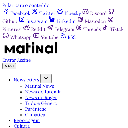
Pular para o conteúdo
Facebook
Twitter
Bluesky
Discord
Github
Instagram
Linkedin
Mastodon
Pinterest
Reddit
Telegram
Threads
Tiktok
Whatsapp
Youtube
RSS
Entrar
Assine
Menu
Newsletters
Matinal News
News do Juremir
News do Roger
Tudo é Gênero
Parêntese
Climática
Reportagem
Cultura