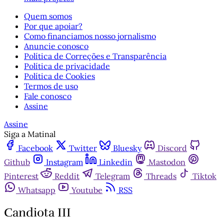
Quem somos
Por que apoiar?
Como financiamos nosso jornalismo
Anuncie conosco
Política de Correções e Transparência
Política de privacidade
Política de Cookies
Termos de uso
Fale conosco
Assine
Assine
Siga a Matinal
Facebook
Twitter
Bluesky
Discord
Github
Instagram
Linkedin
Mastodon
Pinterest
Reddit
Telegram
Threads
Tiktok
Whatsapp
Youtube
RSS
Candiota III