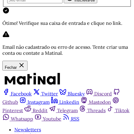
Inscreva-se
Ótimo! Verifique sua caixa de entrada e clique no link.
Email não cadastrado ou erro de acesso. Tente criar uma
conta ou contate a Matinal.
Fechar
Facebook
Twitter
Bluesky
Discord
Github
Instagram
Linkedin
Mastodon
Pinterest
Reddit
Telegram
Threads
Tiktok
Whatsapp
Youtube
RSS
Newsletters