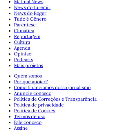
Matinal News
News do Juremir
News do Roger
Tudo é Gênero
Parêntese
Climática
Reportagem
Cultura
Agenda
Opinião
Podcasts
Mais projetos
Quem somos
Por que apoiar?
Como financiamos nosso jornalismo
Anuncie conosco
Política de Correções e Transparência
Política de privacidade
Política de Cookies
Termos de uso
Fale conosco
Assine