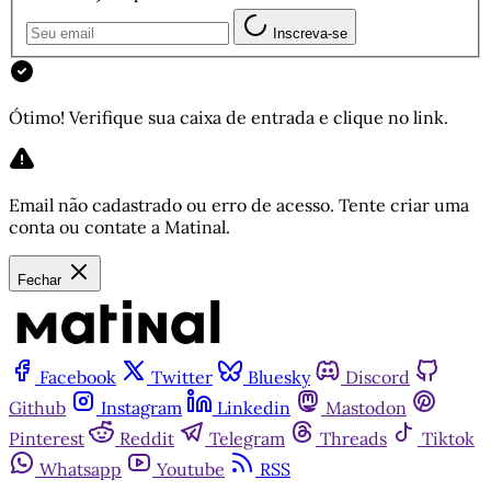
Inscreva-se
Ótimo! Verifique sua caixa de entrada e clique no link.
Email não cadastrado ou erro de acesso. Tente criar uma
conta ou contate a Matinal.
Fechar
Facebook
Twitter
Bluesky
Discord
Github
Instagram
Linkedin
Mastodon
Pinterest
Reddit
Telegram
Threads
Tiktok
Whatsapp
Youtube
RSS