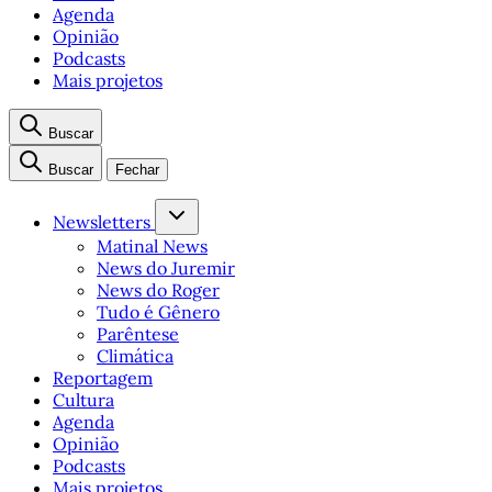
Agenda
Opinião
Podcasts
Mais projetos
Buscar
Buscar
Fechar
Newsletters
Matinal News
News do Juremir
News do Roger
Tudo é Gênero
Parêntese
Climática
Reportagem
Cultura
Agenda
Opinião
Podcasts
Mais projetos