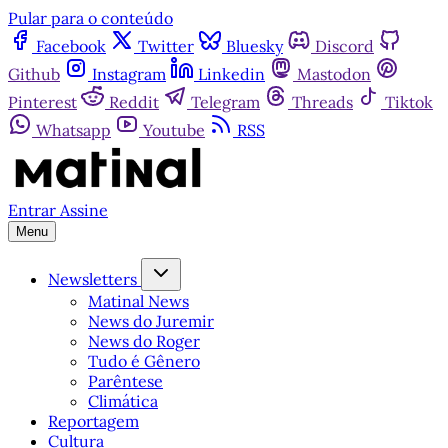
Pular para o conteúdo
Facebook
Twitter
Bluesky
Discord
Github
Instagram
Linkedin
Mastodon
Pinterest
Reddit
Telegram
Threads
Tiktok
Whatsapp
Youtube
RSS
Entrar
Assine
Menu
Newsletters
Matinal News
News do Juremir
News do Roger
Tudo é Gênero
Parêntese
Climática
Reportagem
Cultura