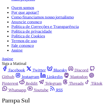
Quem somos
Por que apoiar?
Como financiamos nosso jornalismo
Anuncie conosco
Política de Correções e Transparência
Política de privacidade
Política de Cookies
Termos de uso
Fale conosco
Assine
Assine
Siga a Matinal
Facebook
Twitter
Bluesky
Discord
Github
Instagram
Linkedin
Mastodon
Pinterest
Reddit
Telegram
Threads
Tiktok
Whatsapp
Youtube
RSS
Pampa Sul