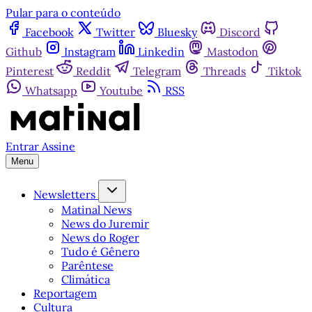
Pular para o conteúdo
Facebook
Twitter
Bluesky
Discord
Github
Instagram
Linkedin
Mastodon
Pinterest
Reddit
Telegram
Threads
Tiktok
Whatsapp
Youtube
RSS
Entrar
Assine
Menu
Newsletters
Matinal News
News do Juremir
News do Roger
Tudo é Gênero
Parêntese
Climática
Reportagem
Cultura