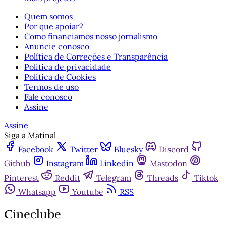
Quem somos
Por que apoiar?
Como financiamos nosso jornalismo
Anuncie conosco
Política de Correções e Transparência
Política de privacidade
Política de Cookies
Termos de uso
Fale conosco
Assine
Assine
Siga a Matinal
Facebook
Twitter
Bluesky
Discord
Github
Instagram
Linkedin
Mastodon
Pinterest
Reddit
Telegram
Threads
Tiktok
Whatsapp
Youtube
RSS
Cineclube