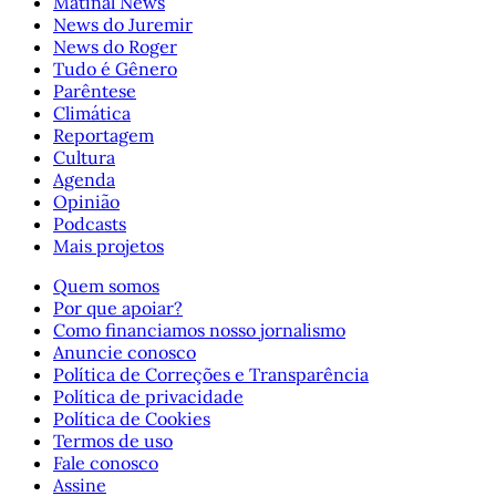
Matinal News
News do Juremir
News do Roger
Tudo é Gênero
Parêntese
Climática
Reportagem
Cultura
Agenda
Opinião
Podcasts
Mais projetos
Quem somos
Por que apoiar?
Como financiamos nosso jornalismo
Anuncie conosco
Política de Correções e Transparência
Política de privacidade
Política de Cookies
Termos de uso
Fale conosco
Assine