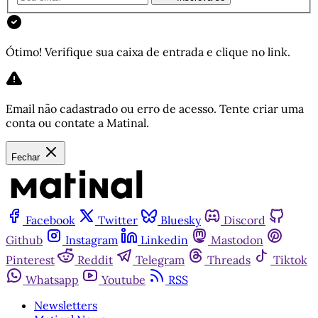
Ótimo! Verifique sua caixa de entrada e clique no link.
Email não cadastrado ou erro de acesso. Tente criar uma
conta ou contate a Matinal.
Fechar
Facebook
Twitter
Bluesky
Discord
Github
Instagram
Linkedin
Mastodon
Pinterest
Reddit
Telegram
Threads
Tiktok
Whatsapp
Youtube
RSS
Newsletters