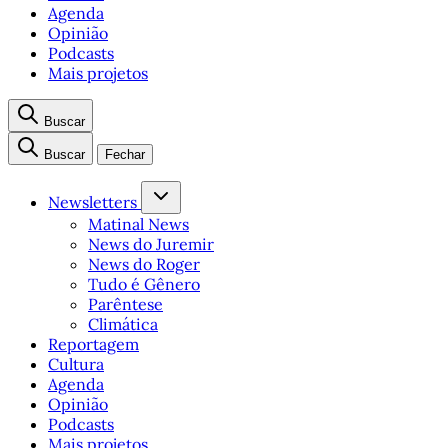
Agenda
Opinião
Podcasts
Mais projetos
Buscar
Buscar
Fechar
Newsletters
Matinal News
News do Juremir
News do Roger
Tudo é Gênero
Parêntese
Climática
Reportagem
Cultura
Agenda
Opinião
Podcasts
Mais projetos