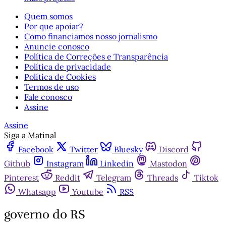
Quem somos
Por que apoiar?
Como financiamos nosso jornalismo
Anuncie conosco
Política de Correções e Transparência
Política de privacidade
Política de Cookies
Termos de uso
Fale conosco
Assine
Assine
Siga a Matinal
Facebook
Twitter
Bluesky
Discord
Github
Instagram
Linkedin
Mastodon
Pinterest
Reddit
Telegram
Threads
Tiktok
Whatsapp
Youtube
RSS
governo do RS