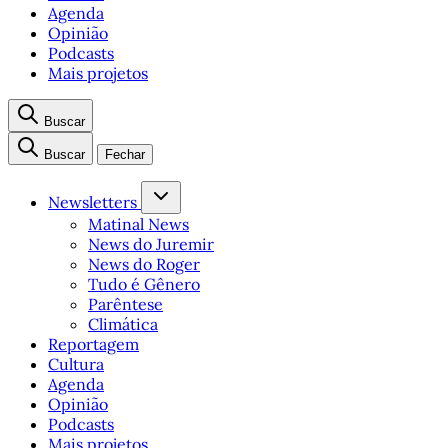
Agenda
Opinião
Podcasts
Mais projetos
Buscar
Buscar
Fechar
Newsletters
Matinal News
News do Juremir
News do Roger
Tudo é Gênero
Parêntese
Climática
Reportagem
Cultura
Agenda
Opinião
Podcasts
Mais projetos