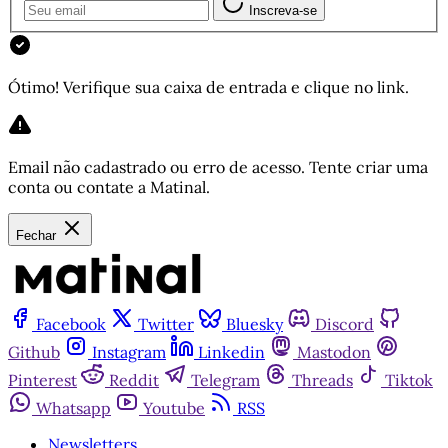
Inscreva-se
Ótimo! Verifique sua caixa de entrada e clique no link.
Email não cadastrado ou erro de acesso. Tente criar uma
conta ou contate a Matinal.
Fechar
Facebook
Twitter
Bluesky
Discord
Github
Instagram
Linkedin
Mastodon
Pinterest
Reddit
Telegram
Threads
Tiktok
Whatsapp
Youtube
RSS
Newsletters