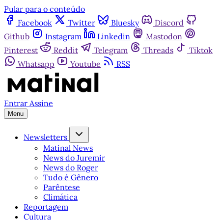
Pular para o conteúdo
Facebook
Twitter
Bluesky
Discord
Github
Instagram
Linkedin
Mastodon
Pinterest
Reddit
Telegram
Threads
Tiktok
Whatsapp
Youtube
RSS
Entrar
Assine
Menu
Newsletters
Matinal News
News do Juremir
News do Roger
Tudo é Gênero
Parêntese
Climática
Reportagem
Cultura