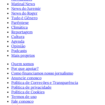
Matinal News
News do Juremir
News do Roger
Tudo é Gênero
Parêntese
Climática
Reportagem
Cultura
Agenda
Opinião
Podcasts
Mais projetos
Quem somos
Por que apoiar?
Como financiamos nosso jornalismo
Anuncie conosco
Política de Correções e Transparência
Política de privacidade
Política de Cookies
Termos de uso
Fale conosco