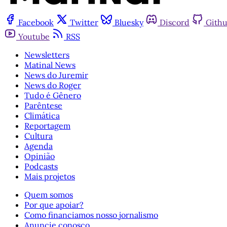
Facebook
Twitter
Bluesky
Discord
Gith
Youtube
RSS
Newsletters
Matinal News
News do Juremir
News do Roger
Tudo é Gênero
Parêntese
Climática
Reportagem
Cultura
Agenda
Opinião
Podcasts
Mais projetos
Quem somos
Por que apoiar?
Como financiamos nosso jornalismo
Anuncie conosco