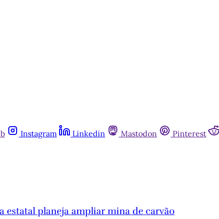
ub
Instagram
Linkedin
Mastodon
Pinterest
 estatal planeja ampliar mina de carvão