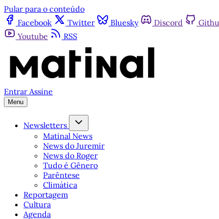
Pular para o conteúdo
Facebook
Twitter
Bluesky
Discord
Gith
Youtube
RSS
Entrar
Assine
Menu
Newsletters
Matinal News
News do Juremir
News do Roger
Tudo é Gênero
Parêntese
Climática
Reportagem
Cultura
Agenda