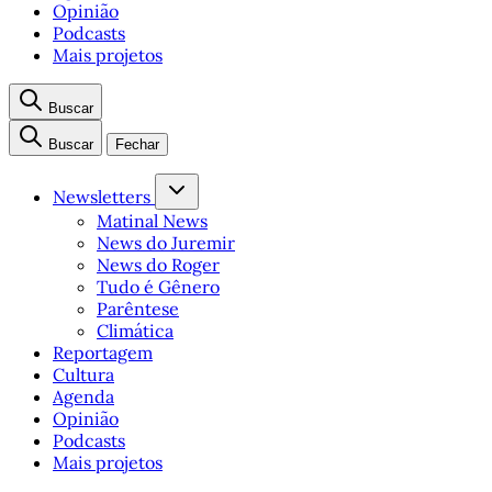
Opinião
Podcasts
Mais projetos
Buscar
Buscar
Fechar
Newsletters
Matinal News
News do Juremir
News do Roger
Tudo é Gênero
Parêntese
Climática
Reportagem
Cultura
Agenda
Opinião
Podcasts
Mais projetos