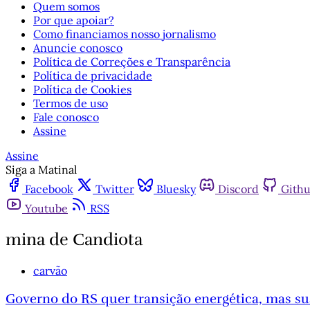
Quem somos
Por que apoiar?
Como financiamos nosso jornalismo
Anuncie conosco
Política de Correções e Transparência
Política de privacidade
Política de Cookies
Termos de uso
Fale conosco
Assine
Assine
Siga a Matinal
Facebook
Twitter
Bluesky
Discord
Gith
Youtube
RSS
mina de Candiota
carvão
Governo do RS quer transição energética, mas sua