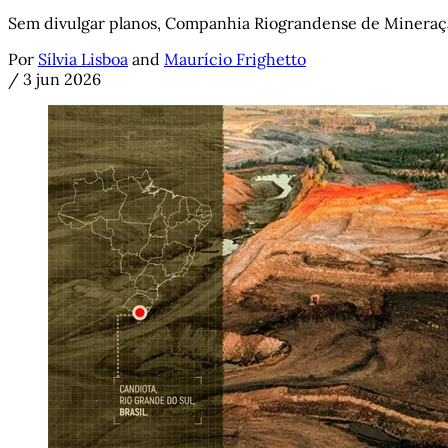
Sem divulgar planos, Companhia Riograndense de Mineraçã
Por
Sílvia Lisboa
and
Maurício Frighetto
/
3 jun 2026