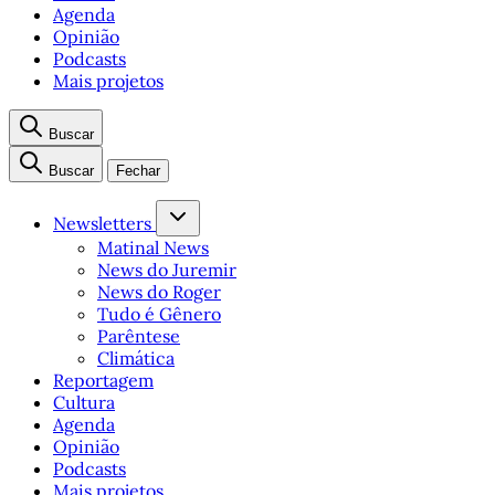
Agenda
Opinião
Podcasts
Mais projetos
Buscar
Buscar
Fechar
Newsletters
Matinal News
News do Juremir
News do Roger
Tudo é Gênero
Parêntese
Climática
Reportagem
Cultura
Agenda
Opinião
Podcasts
Mais projetos