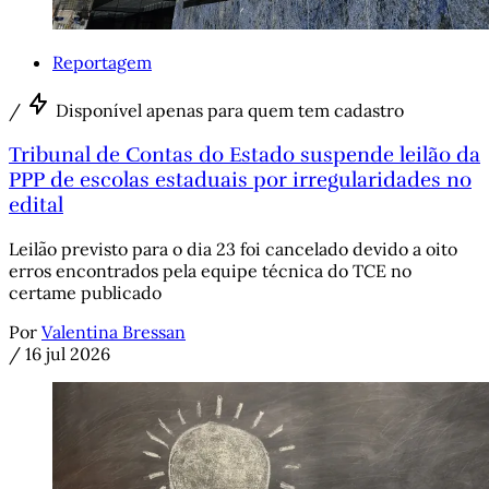
Reportagem
/
Disponível apenas para quem tem cadastro
Tribunal de Contas do Estado suspende leilão da
PPP de escolas estaduais por irregularidades no
edital
Leilão previsto para o dia 23 foi cancelado devido a oito
erros encontrados pela equipe técnica do TCE no
certame publicado
Por
Valentina Bressan
/
16 jul 2026