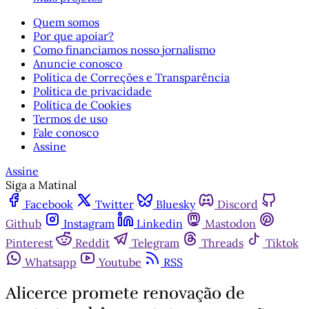
Quem somos
Por que apoiar?
Como financiamos nosso jornalismo
Anuncie conosco
Política de Correções e Transparência
Política de privacidade
Política de Cookies
Termos de uso
Fale conosco
Assine
Assine
Siga a Matinal
Facebook
Twitter
Bluesky
Discord
Github
Instagram
Linkedin
Mastodon
Pinterest
Reddit
Telegram
Threads
Tiktok
Whatsapp
Youtube
RSS
Alicerce promete renovação de