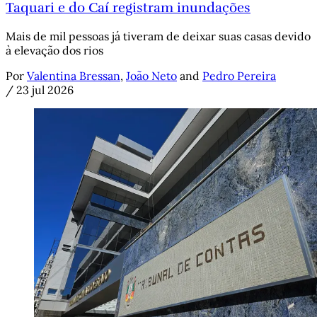
Taquari e do Caí registram inundações
Mais de mil pessoas já tiveram de deixar suas casas devido
à elevação dos rios
Por
Valentina Bressan
,
João Neto
and
Pedro Pereira
/
23 jul 2026