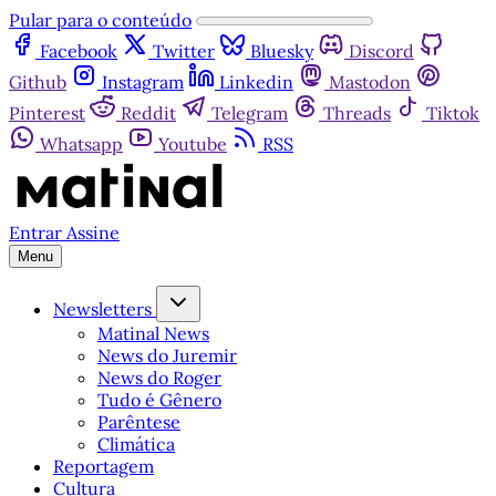
Pular para o conteúdo
Facebook
Twitter
Bluesky
Discord
Github
Instagram
Linkedin
Mastodon
Pinterest
Reddit
Telegram
Threads
Tiktok
Whatsapp
Youtube
RSS
Entrar
Assine
Menu
Newsletters
Matinal News
News do Juremir
News do Roger
Tudo é Gênero
Parêntese
Climática
Reportagem
Cultura