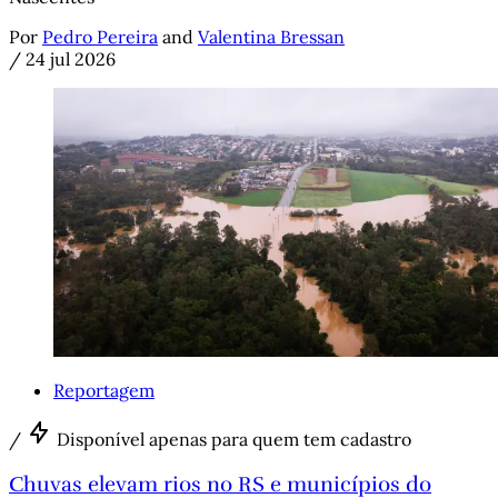
Por
Pedro Pereira
and
Valentina Bressan
/
24 jul 2026
Reportagem
/
Disponível apenas para quem tem cadastro
Chuvas elevam rios no RS e municípios do