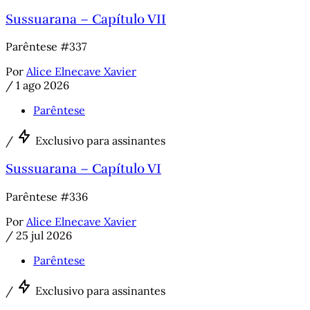
Sussuarana – Capítulo VII
Parêntese #337
Por
Alice Elnecave Xavier
/
1 ago 2026
Parêntese
/
Exclusivo para assinantes
Sussuarana – Capítulo VI
Parêntese #336
Por
Alice Elnecave Xavier
/
25 jul 2026
Parêntese
/
Exclusivo para assinantes