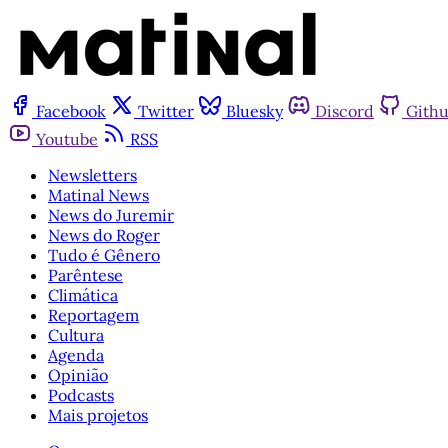
Facebook
Twitter
Bluesky
Discord
Gith
Youtube
RSS
Newsletters
Matinal News
News do Juremir
News do Roger
Tudo é Gênero
Parêntese
Climática
Reportagem
Cultura
Agenda
Opinião
Podcasts
Mais projetos