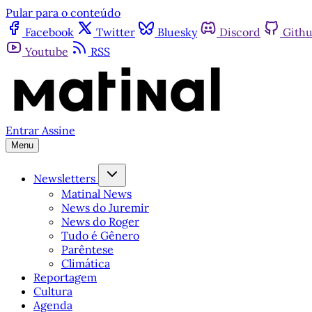
Pular para o conteúdo
Facebook
Twitter
Bluesky
Discord
Gith
Youtube
RSS
Entrar
Assine
Menu
Newsletters
Matinal News
News do Juremir
News do Roger
Tudo é Gênero
Parêntese
Climática
Reportagem
Cultura
Agenda