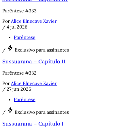
Parêntese #333
Por
Alice Elnecave Xavier
/
4 jul 2026
Parêntese
/
Exclusivo para assinantes
Sussuarana – Capítulo II
Parêntese #332
Por
Alice Elnecave Xavier
/
27 jun 2026
Parêntese
/
Exclusivo para assinantes
Sussuarana – Capítulo I