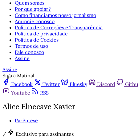
Quem somos
Por que apoiar?
Como financiamos nosso jornalismo
Anuncie conosco
Política de Correções e Transparência
Política de privacidade
Política de Cookies
Termos de uso
Fale conosco
Assine
Assine
Siga a Matinal
Facebook
Twitter
Bluesky
Discord
Gith
Youtube
RSS
Alice Elnecave Xavier
Parêntese
/
Exclusivo para assinantes