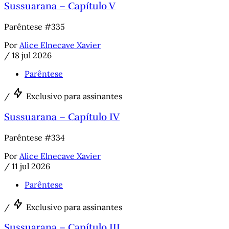
Sussuarana – Capítulo V
Parêntese #335
Por
Alice Elnecave Xavier
/
18 jul 2026
Parêntese
/
Exclusivo para assinantes
Sussuarana – Capítulo IV
Parêntese #334
Por
Alice Elnecave Xavier
/
11 jul 2026
Parêntese
/
Exclusivo para assinantes
Sussuarana – Capítulo III