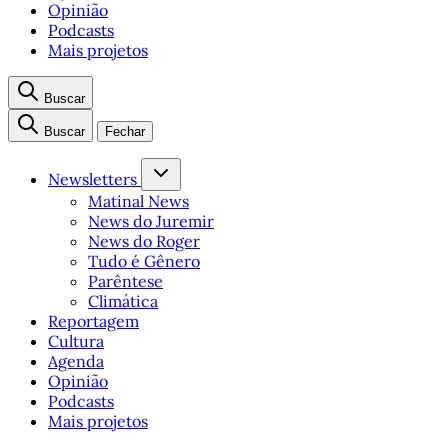
Opinião
Podcasts
Mais projetos
Buscar
Buscar
Fechar
Newsletters
Matinal News
News do Juremir
News do Roger
Tudo é Gênero
Parêntese
Climática
Reportagem
Cultura
Agenda
Opinião
Podcasts
Mais projetos