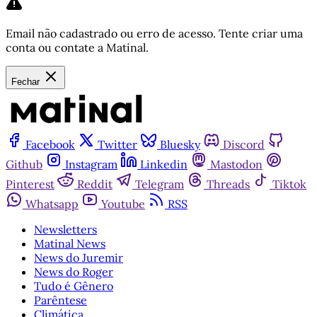
Email não cadastrado ou erro de acesso. Tente criar uma
conta ou contate a Matinal.
Fechar
Facebook
Twitter
Bluesky
Discord
Github
Instagram
Linkedin
Mastodon
Pinterest
Reddit
Telegram
Threads
Tiktok
Whatsapp
Youtube
RSS
Newsletters
Matinal News
News do Juremir
News do Roger
Tudo é Gênero
Parêntese
Climática