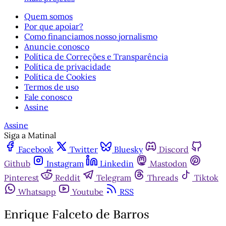
Quem somos
Por que apoiar?
Como financiamos nosso jornalismo
Anuncie conosco
Política de Correções e Transparência
Política de privacidade
Política de Cookies
Termos de uso
Fale conosco
Assine
Assine
Siga a Matinal
Facebook
Twitter
Bluesky
Discord
Github
Instagram
Linkedin
Mastodon
Pinterest
Reddit
Telegram
Threads
Tiktok
Whatsapp
Youtube
RSS
Enrique Falceto de Barros