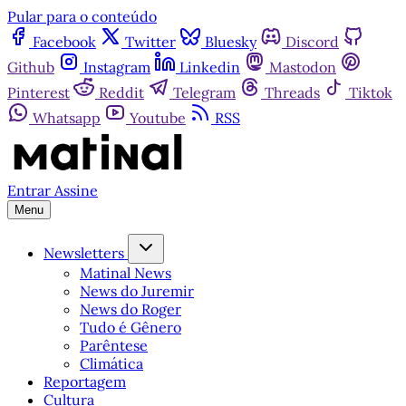
Pular para o conteúdo
Facebook
Twitter
Bluesky
Discord
Github
Instagram
Linkedin
Mastodon
Pinterest
Reddit
Telegram
Threads
Tiktok
Whatsapp
Youtube
RSS
Entrar
Assine
Menu
Newsletters
Matinal News
News do Juremir
News do Roger
Tudo é Gênero
Parêntese
Climática
Reportagem
Cultura