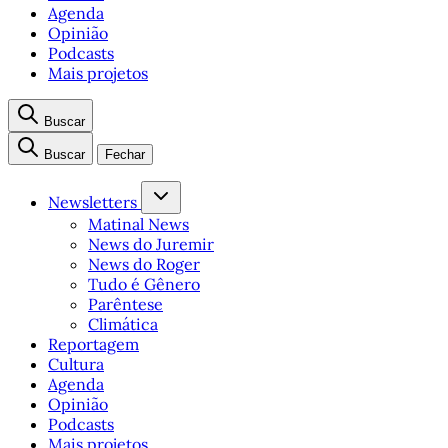
Agenda
Opinião
Podcasts
Mais projetos
Buscar
Buscar
Fechar
Newsletters
Matinal News
News do Juremir
News do Roger
Tudo é Gênero
Parêntese
Climática
Reportagem
Cultura
Agenda
Opinião
Podcasts
Mais projetos