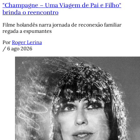
"Champagne – Uma Viagem de Pai e Filho"
brinda o reencontro
Filme holandês narra jornada de reconexão familiar
regada a espumantes
Por
Roger Lerina
/
6 ago 2026