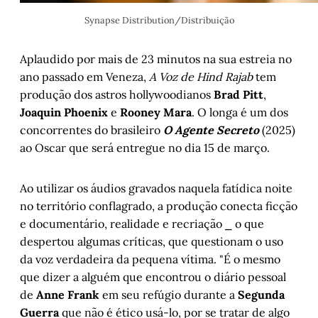
Synapse Distribution/Distribuição
Aplaudido por mais de 23 minutos na sua estreia no
ano passado em Veneza,
A Voz de Hind Rajab
tem
produção dos astros hollywoodianos
Brad Pitt
,
Joaquin Phoenix
e
Rooney Mara
. O longa é um dos
concorrentes do brasileiro
O Agente Secreto
(2025)
ao Oscar que será entregue no dia 15 de março.
Ao utilizar os áudios gravados naquela fatídica noite
no território conflagrado, a produção conecta ficção
e documentário, realidade e recriação ⎯ o que
despertou algumas críticas, que questionam o uso
da voz verdadeira da pequena vítima. "É o mesmo
que dizer a alguém que encontrou o diário pessoal
de
Anne Frank
em seu refúgio durante a
Segunda
Guerra
que não é ético usá-lo, por se tratar de algo