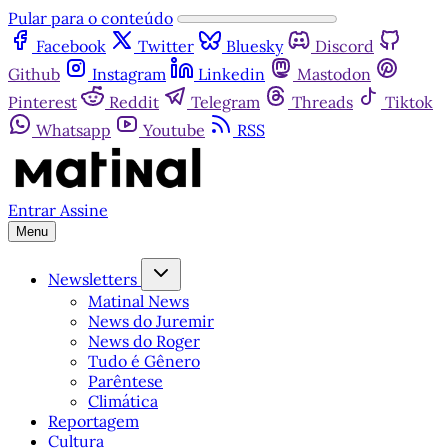
Pular para o conteúdo
Facebook
Twitter
Bluesky
Discord
Github
Instagram
Linkedin
Mastodon
Pinterest
Reddit
Telegram
Threads
Tiktok
Whatsapp
Youtube
RSS
Entrar
Assine
Menu
Newsletters
Matinal News
News do Juremir
News do Roger
Tudo é Gênero
Parêntese
Climática
Reportagem
Cultura