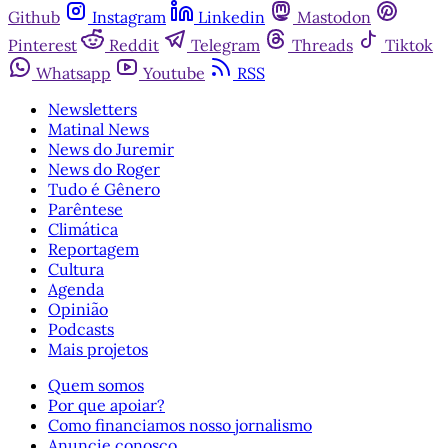
Github
Instagram
Linkedin
Mastodon
Pinterest
Reddit
Telegram
Threads
Tiktok
Whatsapp
Youtube
RSS
Newsletters
Matinal News
News do Juremir
News do Roger
Tudo é Gênero
Parêntese
Climática
Reportagem
Cultura
Agenda
Opinião
Podcasts
Mais projetos
Quem somos
Por que apoiar?
Como financiamos nosso jornalismo
Anuncie conosco