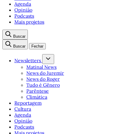
Agenda
Opinião
Podcasts
Mais projetos
Buscar
Buscar
Fechar
Newsletters
Matinal News
News do Juremir
News do Roger
Tudo é Gênero
Parêntese
Climática
Reportagem
Cultura
Agenda
Opinião
Podcasts
Mais projetos