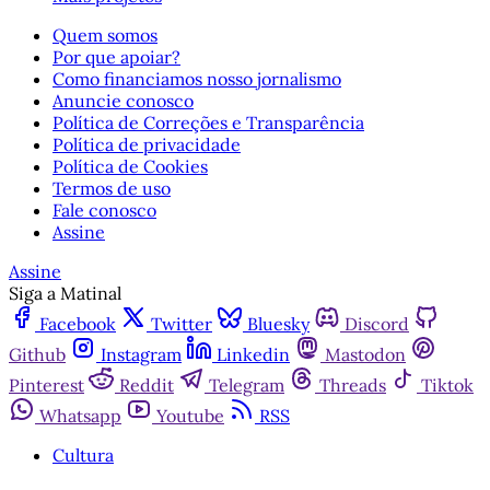
Quem somos
Por que apoiar?
Como financiamos nosso jornalismo
Anuncie conosco
Política de Correções e Transparência
Política de privacidade
Política de Cookies
Termos de uso
Fale conosco
Assine
Assine
Siga a Matinal
Facebook
Twitter
Bluesky
Discord
Github
Instagram
Linkedin
Mastodon
Pinterest
Reddit
Telegram
Threads
Tiktok
Whatsapp
Youtube
RSS
Cultura