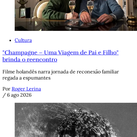
Cultura
"Champagne – Uma Viagem de Pai e Filho"
brinda o reencontro
Filme holandês narra jornada de reconexão familiar
regada a espumantes
Por
Roger Lerina
/
6 ago 2026