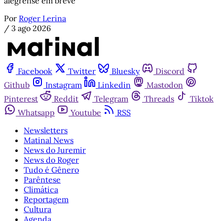
alegrense em breve
Por
Roger Lerina
/
3 ago 2026
Facebook
Twitter
Bluesky
Discord
Github
Instagram
Linkedin
Mastodon
Pinterest
Reddit
Telegram
Threads
Tiktok
Whatsapp
Youtube
RSS
Newsletters
Matinal News
News do Juremir
News do Roger
Tudo é Gênero
Parêntese
Climática
Reportagem
Cultura
Agenda