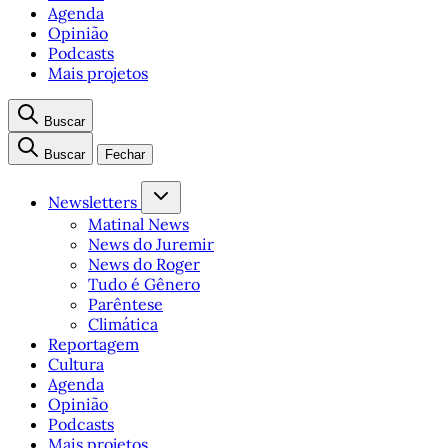
Agenda
Opinião
Podcasts
Mais projetos
Buscar
Buscar
Fechar
Newsletters
Matinal News
News do Juremir
News do Roger
Tudo é Gênero
Parêntese
Climática
Reportagem
Cultura
Agenda
Opinião
Podcasts
Mais projetos