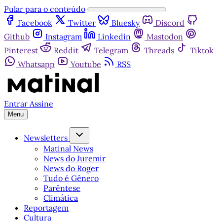
Pular para o conteúdo
Facebook
Twitter
Bluesky
Discord
Github
Instagram
Linkedin
Mastodon
Pinterest
Reddit
Telegram
Threads
Tiktok
Whatsapp
Youtube
RSS
Entrar
Assine
Menu
Newsletters
Matinal News
News do Juremir
News do Roger
Tudo é Gênero
Parêntese
Climática
Reportagem
Cultura