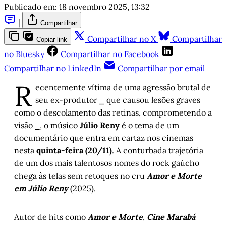
Publicado em:
18 novembro 2025, 13:32
|
Compartilhar
Compartilhar no X
Compartilhar
Copiar link
no Bluesky
Compartilhar no Facebook
Compartilhar no LinkedIn
Compartilhar por email
R
ecentemente vítima de uma agressão brutal de
seu ex-produtor ⎯ que causou lesões graves
como o descolamento das retinas, comprometendo a
visão ⎯, o músico
Júlio Reny
é o tema de um
documentário que entra em cartaz nos cinemas
nesta
quinta-feira (20/11)
. A conturbada trajetória
de um dos mais talentosos nomes do rock gaúcho
chega às telas sem retoques no cru
Amor e Morte
em Júlio Reny
(2025).
Autor de hits como
Amor e Morte
,
Cine Marabá