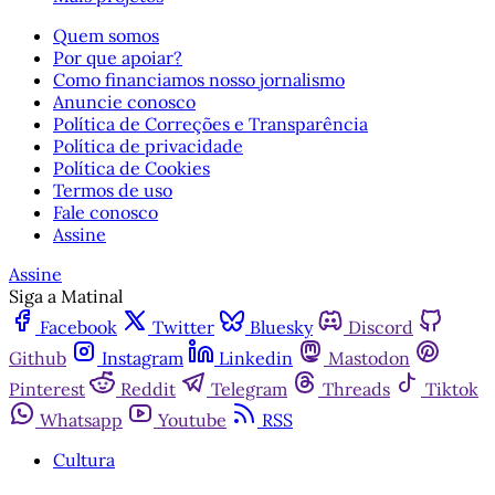
Quem somos
Por que apoiar?
Como financiamos nosso jornalismo
Anuncie conosco
Política de Correções e Transparência
Política de privacidade
Política de Cookies
Termos de uso
Fale conosco
Assine
Assine
Siga a Matinal
Facebook
Twitter
Bluesky
Discord
Github
Instagram
Linkedin
Mastodon
Pinterest
Reddit
Telegram
Threads
Tiktok
Whatsapp
Youtube
RSS
Cultura