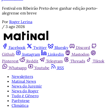
Festival em Ribeirão Preto deve ganhar edição porto-
alegrense em breve
Por
Roger Lerina
/
3 ago 2026
Facebook
Twitter
Bluesky
Discord
Github
Instagram
Linkedin
Mastodon
Pinterest
Reddit
Telegram
Threads
Tiktok
Whatsapp
Youtube
RSS
Newsletters
Matinal News
News do Juremir
News do Roger
Tudo é Gênero
Parêntese
Climática