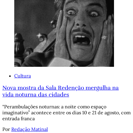
Cultura
Nova mostra da Sala Redenção mergulha na
vida noturna das cidades
“Perambulações noturnas: a noite como espaço
imaginativo” acontece entre os dias 10 e 21 de agosto, com
entrada franca
Por
Redação Matinal