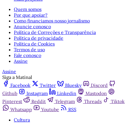
Quem somos
Por que apoiar?
Como financiamos nosso jornalismo
Anuncie conosco
Política de Correções e Transparência
Política de privacidade
Política de Cookies
Termos de uso
Fale conosco
Assine
Assine
Siga a Matinal
Facebook
Twitter
Bluesky
Discord
Github
Instagram
Linkedin
Mastodon
Pinterest
Reddit
Telegram
Threads
Tiktok
Whatsapp
Youtube
RSS
Cultura