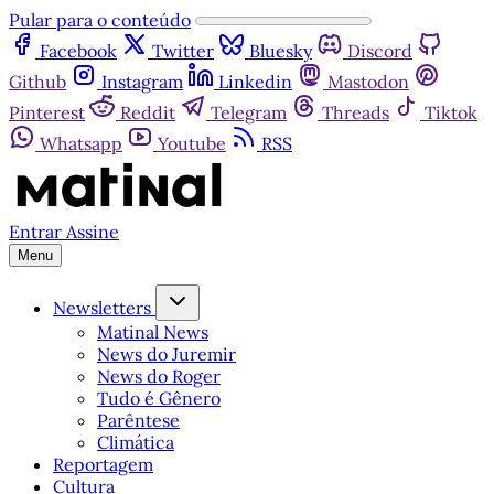
Pular para o conteúdo
Facebook
Twitter
Bluesky
Discord
Github
Instagram
Linkedin
Mastodon
Pinterest
Reddit
Telegram
Threads
Tiktok
Whatsapp
Youtube
RSS
Entrar
Assine
Menu
Newsletters
Matinal News
News do Juremir
News do Roger
Tudo é Gênero
Parêntese
Climática
Reportagem
Cultura