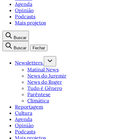
Agenda
Opinião
Podcasts
Mais projetos
Buscar
Buscar
Fechar
Newsletters
Matinal News
News do Juremir
News do Roger
Tudo é Gênero
Parêntese
Climática
Reportagem
Cultura
Agenda
Opinião
Podcasts
Mais projetos