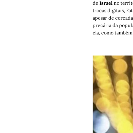
de
Israel
no terri
trocas digitais, F
apesar de cercada 
precária da popula
ela, como também f