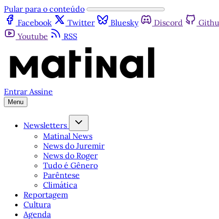
Pular para o conteúdo
Facebook
Twitter
Bluesky
Discord
Gith
Youtube
RSS
Entrar
Assine
Menu
Newsletters
Matinal News
News do Juremir
News do Roger
Tudo é Gênero
Parêntese
Climática
Reportagem
Cultura
Agenda