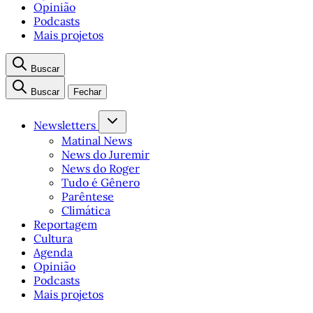
Opinião
Podcasts
Mais projetos
Buscar
Buscar
Fechar
Newsletters
Matinal News
News do Juremir
News do Roger
Tudo é Gênero
Parêntese
Climática
Reportagem
Cultura
Agenda
Opinião
Podcasts
Mais projetos