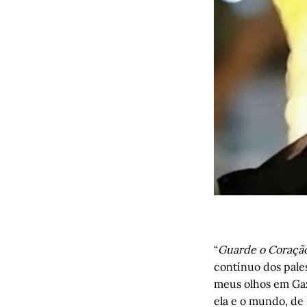
“
Guarde o Coraçã
contínuo dos pale
meus olhos em Gaz
ela e o mundo, de 