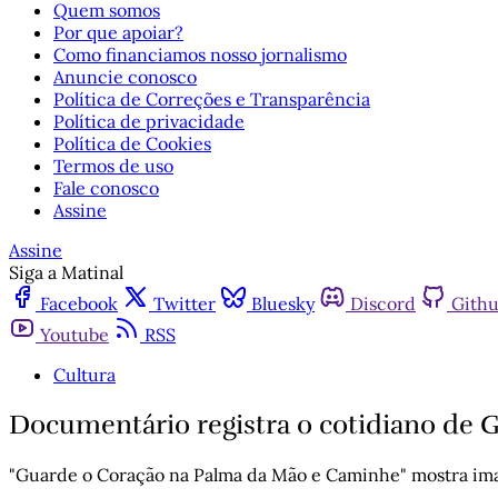
Quem somos
Por que apoiar?
Como financiamos nosso jornalismo
Anuncie conosco
Política de Correções e Transparência
Política de privacidade
Política de Cookies
Termos de uso
Fale conosco
Assine
Assine
Siga a Matinal
Facebook
Twitter
Bluesky
Discord
Gith
Youtube
RSS
Cultura
Documentário registra o cotidiano de
"Guarde o Coração na Palma da Mão e Caminhe" mostra im