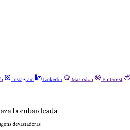
ub
Instagram
Linkedin
Mastodon
Pinterest
 Gaza bombardeada
agens devastadoras