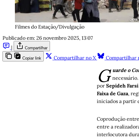
Filmes do Estação/Divulgação
Publicado em:
26 novembro 2025, 13:07
|
Compartilhar
Compartilhar no X
Compartilhar 
Copiar link
G
uarde o Co
necessário.
por
Sepideh Farsi
Faixa de Gaza
, re
iniciados a parti
Coprodução entr
entre a realizadora
interlocutora dura