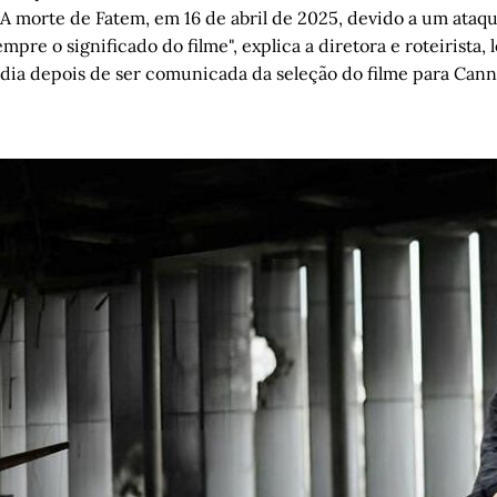
) A morte de Fatem, em 16 de abril de 2025, devido a um ataqu
mpre o significado do filme", explica a diretora e roteirista
ia depois de ser comunicada da seleção do filme para Cann