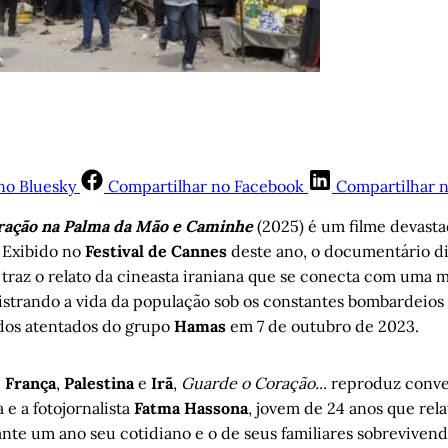
no Bluesky
Compartilhar no Facebook
Compartilhar 
ração na Palma da Mão e Caminhe
(2025) é um filme devast
 Exibido no
Festival de Cannes
deste ano, o documentário di
traz o relato da cineasta iraniana que se conecta com uma m
gistrando a vida da população sob os constantes bombardeios 
r dos atentados do grupo
Hamas
em 7 de outubro de 2023.
e
França
,
Palestina
e
Irã
,
Guarde o Coração...
reproduz conve
 e a fotojornalista
Fatma Hassona
, jovem de 24 anos que rela
nte um ano seu cotidiano e o de seus familiares sobrevivendo